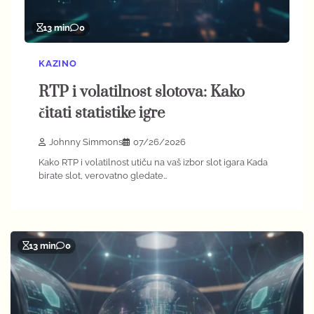
13 min
0
KAZINO
RTP i volatilnost slotova: Kako
čitati statistike igre
Johnny Simmons
07/26/2026
Kako RTP i volatilnost utiču na vaš izbor slot igara Kada
birate slot, verovatno gledate…
13 min
0