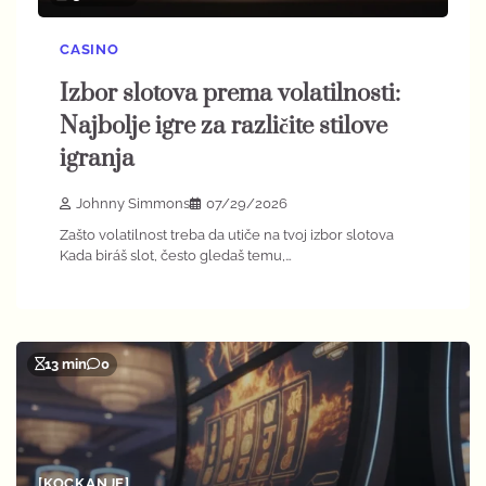
CASINO
Izbor slotova prema volatilnosti:
Najbolje igre za različite stilove
igranja
Johnny Simmons
07/29/2026
Zašto volatilnost treba da utiče na tvoj izbor slotova
Kada biráš slot, često gledaš temu,…
13 min
0
[KOCKANJE]