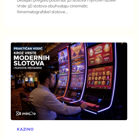
Detaljan pregled podvrsta 3D slotova i njihove razlike
Vrste 3D slotova obuhvataju cinematic
(kinematografske) slotove,…
8 min
0
KAZINO