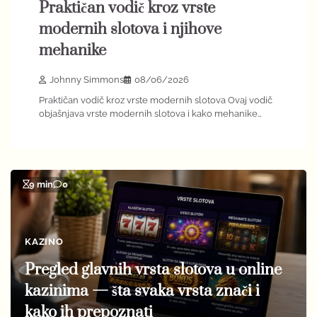
Praktičan vodič kroz vrste
modernih slotova i njihove
mehanike
Johnny Simmons
08/06/2026
Praktičan vodič kroz vrste modernih slotova Ovaj vodič
objašnjava vrste modernih slotova i kako mehanike…
9 min
0
KAZINO
Pregled glavnih vrsta slotova u online
kazinima — šta svaka vrsta znači i
kako ih prepoznati