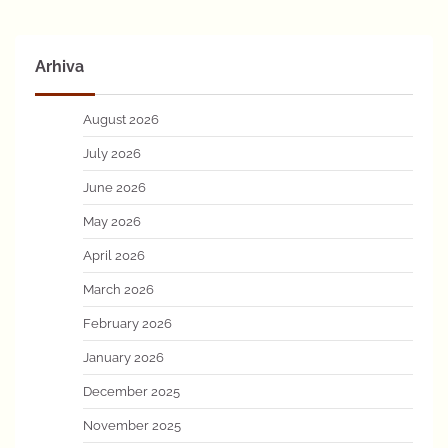
Arhiva
August 2026
July 2026
June 2026
May 2026
April 2026
March 2026
February 2026
January 2026
December 2025
November 2025