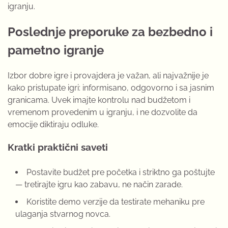
igranju.
Poslednje preporuke za bezbedno i
pametno igranje
Izbor dobre igre i provajdera je važan, ali najvažnije je
kako pristupate igri: informisano, odgovorno i sa jasnim
granicama. Uvek imajte kontrolu nad budžetom i
vremenom provedenim u igranju, i ne dozvolite da
emocije diktiraju odluke.
Kratki praktični saveti
Postavite budžet pre početka i striktno ga poštujte
— tretirajte igru kao zabavu, ne način zarade.
Koristite demo verzije da testirate mehaniku pre
ulaganja stvarnog novca.