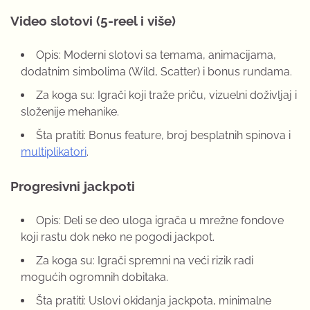
Video slotovi (5-reel i više)
Opis: Moderni slotovi sa temama, animacijama,
dodatnim simbolima (Wild, Scatter) i bonus rundama.
Za koga su: Igrači koji traže priču, vizuelni doživljaj i
složenije mehanike.
Šta pratiti: Bonus feature, broj besplatnih spinova i
multiplikatori
.
Progresivni jackpoti
Opis: Deli se deo uloga igrača u mrežne fondove
koji rastu dok neko ne pogodi jackpot.
Za koga su: Igrači spremni na veći rizik radi
mogućih ogromnih dobitaka.
Šta pratiti: Uslovi okidanja jackpota, minimalne