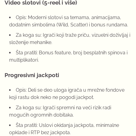
Video slotovi (5-reel i više)
Opis: Moderni slotovi sa temama, animacijama,
dodatnim simbolima (Wild, Scatter) i bonus rundama.
Za koga su: Igrači koji traže priču, vizuelni doživljaj i
složenije mehanike.
Šta pratiti: Bonus feature, broj besplatnih spinova i
multiplikatori.
Progresivni jackpoti
Opis: Deli se deo uloga igrača u mrežne fondove
koji rastu dok neko ne pogodi jackpot.
Za koga su: Igrači spremni na veći rizik radi
mogućih ogromnih dobitaka.
Šta pratiti: Uslovi okidanja jackpota, minimalne
opklade i RTP bez jackpota.