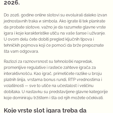
2026.
Do 2026. godine online slotovi su evoluirali daleko izvan
jednostavnih traka и simbola. Ako igrate ili tek planirate
da probate slotove, važno je da razumete glavne vrste
igara i koje karakteristike utiču na vaše šanse i uživanje.
U ovom delu ćete dobiti pregled ključnih tipova i
tehničkih pojmova koji će pomoći da brže prepoznate
šta vam odgovara.
Razlozi za raznovrsnost su tehnološki napredak,
promenljive regulative i rasteće zahteve igrača za
interaktivnošću. Kao igrač, primetićete razlike u broju
platnih linija, vrstama bonus rundi, RTP vrednostima i
volatilnosti — sve to utiče na učestalost i veličinu
dobitaka. U nastavku su predstavljene glavne kategorije
koje dominiraju tržištem i šta od njih možete očekivati.
Koje vrste slot igara treba da