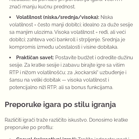
znači manju kućnu prednost.
Volatilnost (niska/srednja/visoka):
Niska
volatilnost = često manji dobitci; idealno za duže sesije
sa manjim ulozima. Visoka volatilnost = ređi, ali veći
dobitci; zahteva veći bankroll i strpljenje. Srednja je
kompromis između učestalosti i visine dobitaka.
Praktičan savet:
Postavite budžet i odredite dužinu
sesije. Za kratke sesije i zabavu birajte igre sa višim
RTP i nižom volatilnošću; za „kockarski“ uzbuđenje i
šansu na veliki dobitak — visoka volatilnost i
potencijalno niži RTP, ali sa bonus funkcijama.
Preporuke igara po stilu igranja
Različiti igrači traže različito iskustvo. Donosimo kratke
preporuke po profilu: