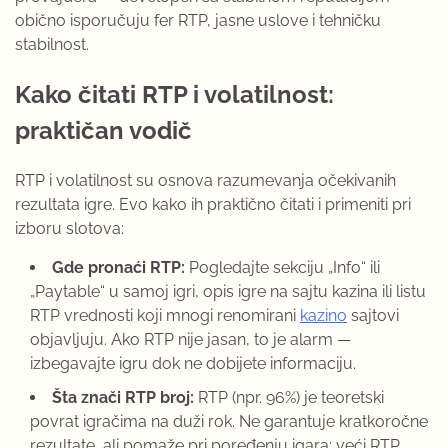
obično isporučuju fer RTP, jasne uslove i tehničku
stabilnost.
Kako čitati RTP i volatilnost:
praktičan vodič
RTP i volatilnost su osnova razumevanja očekivanih
rezultata igre. Evo kako ih praktično čitati i primeniti pri
izboru slotova:
Gde pronaći RTP:
Pogledajte sekciju „Info“ ili
„Paytable“ u samoj igri, opis igre na sajtu kazina ili listu
RTP vrednosti koji mnogi renomirani
kazino
sajtovi
objavljuju. Ako RTP nije jasan, to je alarm —
izbegavajte igru dok ne dobijete informaciju.
Šta znači RTP broj:
RTP (npr. 96%) je teoretski
povrat igračima na duži rok. Ne garantuje kratkoročne
rezultate, ali pomaže pri poređenju igara: veći RTP