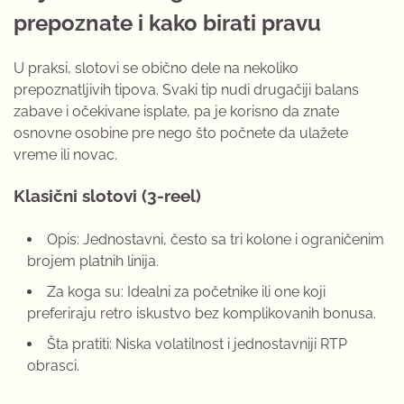
prepoznate i kako birati pravu
U praksi, slotovi se obično dele na nekoliko
prepoznatljivih tipova. Svaki tip nudi drugačiji balans
zabave i očekivane isplate, pa je korisno da znate
osnovne osobine pre nego što počnete da ulažete
vreme ili novac.
Klasični slotovi (3-reel)
Opis: Jednostavni, često sa tri kolone i ograničenim
brojem platnih linija.
Za koga su: Idealni za početnike ili one koji
preferiraju retro iskustvo bez komplikovanih bonusa.
Šta pratiti: Niska volatilnost i jednostavniji RTP
obrasci.