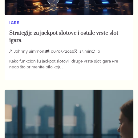
IGRE
Strategije za jackpot slotove i ostale vrste slot
igara
Johnny Simmons
06/05/2026
13 min
0
Kako funkcionišu jackpot slotovi i druge vrste slot igara Pre
nego što primenite bilo koju…