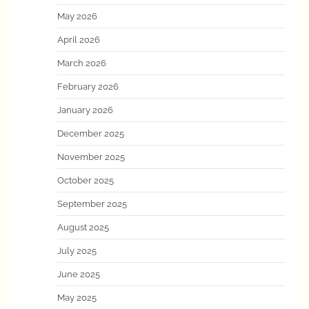
May 2026
April 2026
March 2026
February 2026
January 2026
December 2025
November 2025
October 2025
September 2025
August 2025
July 2025
June 2025
May 2025