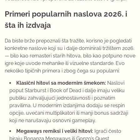
Primeri popularnih naslova 2026. i
šta ih izdvaja
Da biste brže prepoznali šta tražite, korisno je pogledati
konkretne naslove koji su i dalje dominirali tržištem 2026.
— bilo kao remasteri starih hitova, bilo kao potpuno nove
igre koje uvode mehanike ili vizuelne standarde. Evo
nekoliko tipičnih primera i zbog čega su popularni:
Klasični hitovi sa modernim šmekom:
Naslovi
poput Starburst i Book of Dead i dalje imaju veliku
publiku zahvaljujući jednostavnosti i poznatim
pravilima. U modernim izdanjima dodaju se respin
opcije, uvećani multiplikatori ili manji bonus sadržaji
koji ne narušavaju osnovni gameplay.
Megaways remiksi i veliki hitovi:
Igrači često
biraju Bonanza Megaways ili Gonzo’s Quest