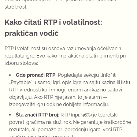
stabilnost.
Kako čitati RTP i volatilnost:
praktičan vodič
RTP i volatilnost su osnova razumevanja očekivanih
rezultata igre. Evo kako ih praktično čitati i primeniti pri
izboru slotova:
Gde pronaći RTP:
Pogledajte sekciju „Info“ ili
„Paytable“ u samoj igri, opis igre na sajtu kazina ili listu
RTP vrednosti koji mnogi renomirani kazino sajtovi
objavljuju. Ako RTP nije jasan, to je alarm —
izbegavajte igru dok ne dobijete informaciju.
Šta znači RTP broj:
RTP (npr. 96%) je teoretski
povrat igračima na duži rok. Ne garantuje kratkoročne
rezultate, ali pomaže pri poređenju igara: veći RTP
znači manju kućnu prednost.