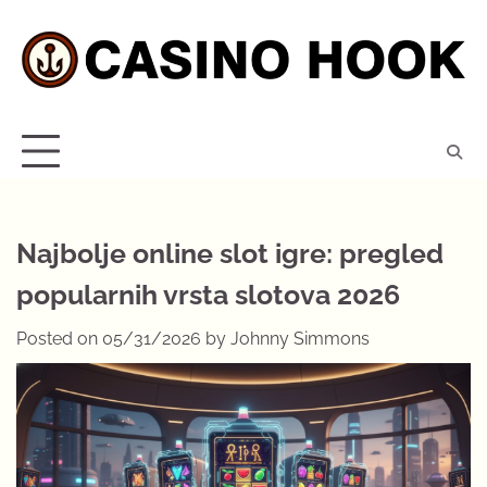
Skip
to
content
Najbolje online slot igre: pregled
popularnih vrsta slotova 2026
Posted on
05/31/2026
by
Johnny Simmons