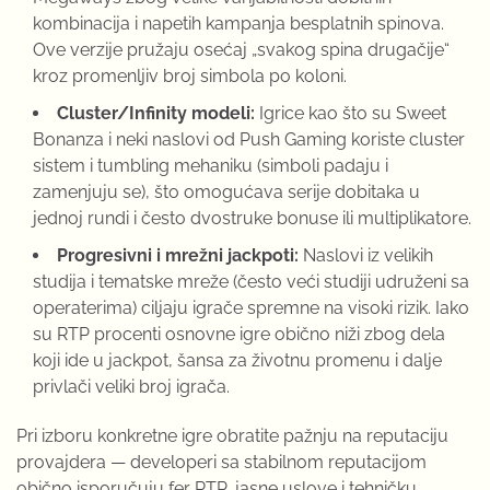
kombinacija i napetih kampanja besplatnih spinova.
Ove verzije pružaju osećaj „svakog spina drugačije“
kroz promenljiv broj simbola po koloni.
Cluster/Infinity modeli:
Igrice kao što su Sweet
Bonanza i neki naslovi od Push Gaming koriste cluster
sistem i tumbling mehaniku (simboli padaju i
zamenjuju se), što omogućava serije dobitaka u
jednoj rundi i često dvostruke bonuse ili multiplikatore.
Progresivni i mrežni jackpoti:
Naslovi iz velikih
studija i tematske mreže (često veći studiji udruženi sa
operaterima) ciljaju igrače spremne na visoki rizik. Iako
su RTP procenti osnovne igre obično niži zbog dela
koji ide u jackpot, šansa za životnu promenu i dalje
privlači veliki broj igrača.
Pri izboru konkretne igre obratite pažnju na reputaciju
provajdera — developeri sa stabilnom reputacijom
obično isporučuju fer RTP, jasne uslove i tehničku