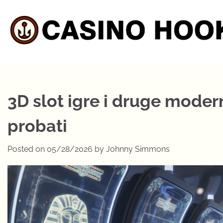
Skip
to
content
3D slot igre i druge moder
probati
Posted on
05/28/2026
by
Johnny Simmons