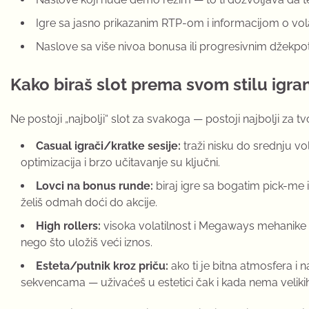
Igre sa jasno prikazanim RTP-om i informacijom o vola
Naslove sa više nivoa bonusa ili progresivnim džekpo
Kako biraš slot prema svom stilu igra
Ne postoji „najbolji“ slot za svakoga — postoji najbolji za tv
Casual igrači/kratke sesije:
traži nisku do srednju vo
optimizacija i brzo učitavanje su ključni.
Lovci na bonus runde:
biraj igre sa bogatim pick-me 
želiš odmah doći do akcije.
High rollers:
visoka volatilnost i Megaways mehanike mog
nego što uložiš veći iznos.
Esteta/putnik kroz priču:
ako ti je bitna atmosfera i 
sekvencama — uživaćeš u estetici čak i kada nema veliki