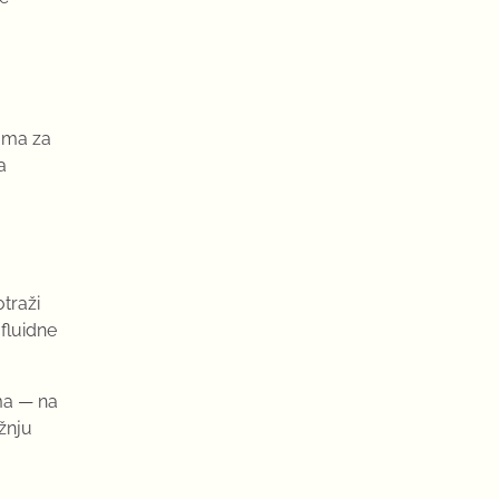
jama za
a
otraži
fluidne
ma — na
ažnju