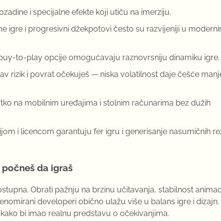
zadine i specijalne efekte koji utiču na imerziju.
me igre i progresivni džekpotovi često su razvijeniji u modern
 buy-to-play opcije omogućavaju raznovrsniju dinamiku igre.
kav rizik i povrat očekuješ — niska volatilnost daje češće manj
atko na mobilnim uređajima i stolnim računarima bez dužih
ijom i licencom garantuju fer igru i generisanje nasumičnih re
 počneš da igraš
tupna. Obrati pažnju na brzinu učitavanja, stabilnost animaci
renomirani developeri obično ulažu više u balans igre i dizajn.
ča kako bi imao realnu predstavu o očekivanjima.