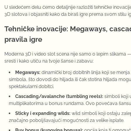
U sledećem delu ćemo detaljnije razložiti tehničke inovaci
3D slotova i objasniti kako da biraš igre prema svom stilu ig
Tehničke inovacije: Megaways, cascad
pravila igre
Moderna 3D i video slot scena nije samo o lepim slikama —
sresti i kako utiču na tvoje šanse i zabavu:
Megaways:
dinamički broj dobitnih linija koji se menja
simbola, što dovodi do hiljada ili čak stotina hiljada mogu
spektakularni dobitci.
Cascading/avalanche (tumbling reels):
simboli koji
multiplikatorima u bonus rundama. Ovo povećava šansu 
Sticky i expanding wilds:
wild simboli koji ostaju zale
značajno poboljšavajući mogućnosti za velike isplate.
Buy bonus (kupovina bonusa):
opcija koja ti omoguć