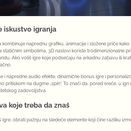
e iskustvo igranja
 kombinuje naprednu grafiku, animacije i složene priče kako b
sa statičnim simbolima, 3D naslovi koriste trodimenzionalne pr
ndu. Ako voliš igre koje podsećaju na arkadnu zabavu ili kra
lačno.
se i napredne audio efekte, dinamične bonus igre i personali
 pritiskom na dugme „spin“. To znači da, pored sreće, u igr
estetskog zadovoljstva.
va koje treba da znaš
gre, obrati pažnju na sledeće elemente koji čine razliku iz