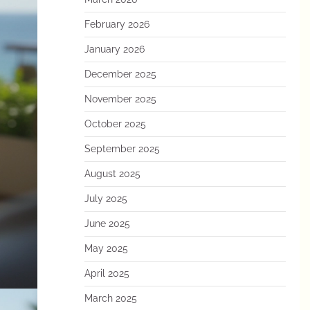
February 2026
January 2026
December 2025
November 2025
October 2025
September 2025
August 2025
July 2025
June 2025
May 2025
April 2025
March 2025