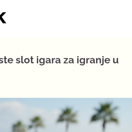
ste slot igara za igranje u