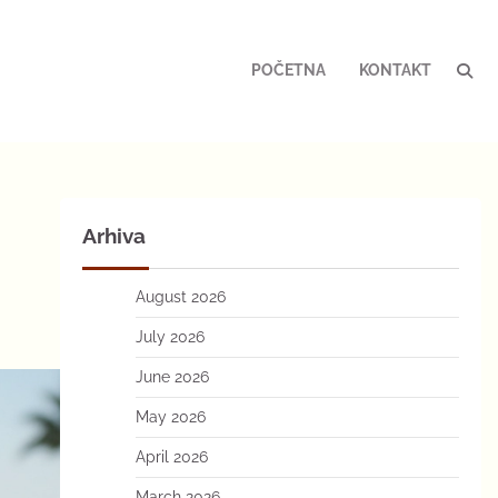
POČETNA
KONTAKT
Arhiva
August 2026
July 2026
June 2026
May 2026
April 2026
March 2026