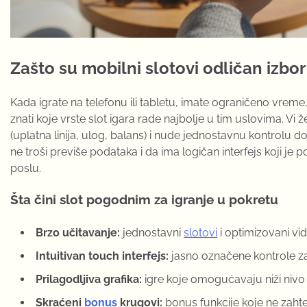
Zašto su mobilni slotovi odličan izbor
Kada igrate na telefonu ili tabletu, imate ograničeno vreme
znati koje vrste slot igara rade najbolje u tim uslovima. Vi ž
(uplatna linija, ulog, balans) i nude jednostavnu kontrolu 
ne troši previše podataka i da ima logičan interfejs koji je
poslu.
Šta čini slot pogodnim za igranje u pokretu
Brzo učitavanje:
jednostavni
slotovi
i optimizovani vi
Intuitivan touch interfejs:
jasno označene kontrole za
Prilagodljiva grafika:
igre koje omogućavaju niži nivo g
Skraćeni
bonus
krugovi:
bonus funkcije koje ne zahte