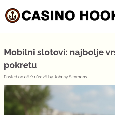
Skip
to
content
Mobilni slotovi: najbolje vr
pokretu
Posted on
06/11/2026
by
Johnny Simmons