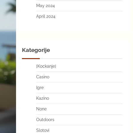
May 2024
April 2024
Kategorije
[Kockanje]
Casino
Igre
Kazino
None
Outdoors
Slotovi