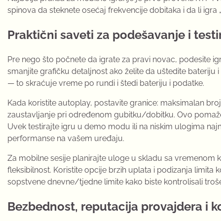
spinova da steknete osećaj frekvencije dobitaka i da li igra „l
Praktični saveti za podešavanje i test
Pre nego što počnete da igrate za pravi novac, podesite igru 
smanjite grafičku detaljnost ako želite da uštedite bateriju i
— to skraćuje vreme po rundi i štedi bateriju i podatke.
Kada koristite autoplay, postavite granice: maksimalan bro
zaustavljanje pri određenom gubitku/dobitku. Ovo pomaže 
Uvek testirajte igru u demo modu ili na niskim ulogima naj
performanse na vašem uređaju.
Za mobilne sesije planirajte uloge u skladu sa vremenom k
fleksibilnost. Koristite opcije brzih uplata i podizanja limi
sopstvene dnevne/tjedne limite kako biste kontrolisali troš
Bezbednost, reputacija provajdera i 