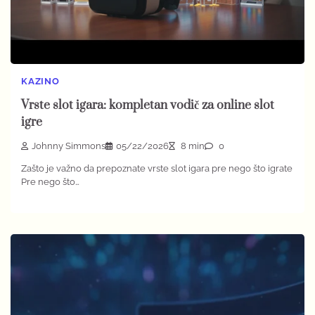
KAZINO
Vrste slot igara: kompletan vodič za online slot
igre
Johnny Simmons
05/22/2026
8 min
0
Zašto je važno da prepoznate vrste slot igara pre nego što igrate
Pre nego što…