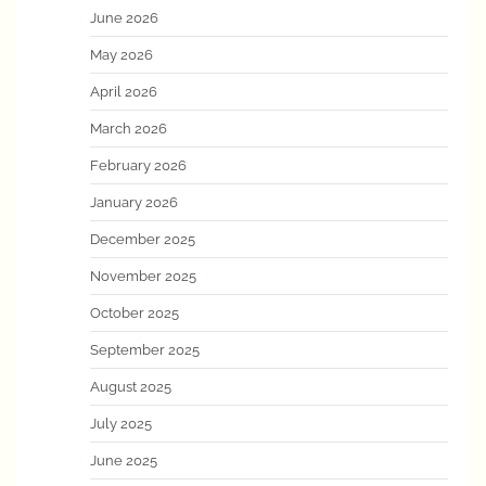
June 2026
May 2026
April 2026
March 2026
February 2026
January 2026
December 2025
November 2025
October 2025
September 2025
August 2025
July 2025
June 2025