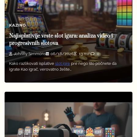
KAZINO
Najisplativije vrste slot igara: analiza video i
progresivnih slotova
Johnny Simmons
06/18/2026
13 min
0
Kako razlikovati isplative
slot igre
pre nego što počnete da
igrate Kao igrač, verovatno želite…