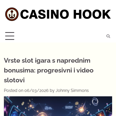
Skip
to
content
Vrste slot igara s naprednim
bonusima: progresivni i video
slotovi
Posted on
06/03/2026
by
Johnny Simmons