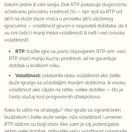
tokom jedne ili više sesija. Dok RTP pokazuje dugoročnu
očekivanu povratnu vrednost (%) — npr. slot sa RTP od
96% na duže staze vraća u proseku 96% uloženog
igracuima — volatilnost govori o raspodeli dobitaka: da li
su oni češći i manji (niska volatilnost) ili ređi i veći (visoka
volatilnost).
RTP:
tražite igre sa jasno objavljenim RTP-om; veći
RTP znači manju kućnu prednost, ali ne garantuje
dobitak u kratkom roku.
Volatilnost:
odaberite nisku volatilnost ako želite
duže igranje sa učestalijim manjim dobicima, ili visoku
volatilnost ako ciljate na retke, velike dobitke — što je
često slučaj kod progresivnih džekpotova.
Kako to utiče na strategiju? Ako igrate sa ograničenim
budžetom i želite duže sesije, niža volatilnost i umeren
RTP obično su bolji izbor. Ako vam je cilj potencijalno
jedan veliki dobitak, prihvatite veću volatilnost i planirajte