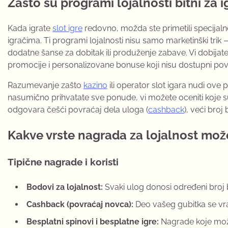
Zašto su programi lojalnosti bitni za 
Kada igrate
slot igre
redovno, možda ste primetili specijaln
igračima. Ti programi lojalnosti nisu samo marketinški trik
dodatne šanse za dobitak ili produženje zabave. Vi dobijat
promocije i personalizovane bonuse koji nisu dostupni po
Razumevanje zašto
kazino
ili operator slot igara nudi o
nasumično prihvatate sve ponude, vi možete oceniti koje su 
odgovara češći povraćaj dela uloga (
cashback
), veći broj 
Kakve vrste nagrada za lojalnost možet
Tipične nagrade i koristi
Bodovi za lojalnost:
Svaki ulog donosi određeni broj 
Cashback (povraćaj novca):
Deo vašeg gubitka se vrać
Besplatni spinovi i besplatne igre:
Nagrade koje može