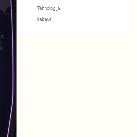
Tehnologija
zabava