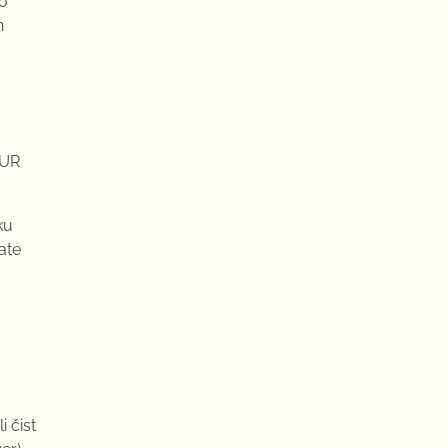
to
h
EUR
ku
ate
i čist