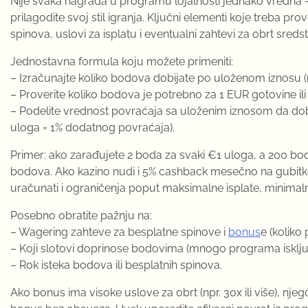
Nije svaka nagrada u programu lojalnosti jednako vredna — 
prilagodite svoj stil igranja. Ključni elementi koje treba p
spinova, uslovi za isplatu i eventualni zahtevi za obrt sreds
Jednostavna formula koju možete primeniti:
– Izračunajte koliko bodova dobijate po uloženom iznosu (n
– Proverite koliko bodova je potrebno za 1 EUR gotovine ili
– Podelite vrednost povraćaja sa uloženim iznosom da dobi
uloga = 1% dodatnog povraćaja).
Primer: ako zarađujete 2 boda za svaki €1 uloga, a 200 bod
bodova. Ako kazino nudi i 5% cashback mesečno na gubitk
uračunati i ograničenja poput maksimalne isplate, minimaln
Posebno obratite pažnju na:
– Wagering zahteve za besplatne spinove i
bonus
e (koliko
– Koji slotovi doprinose bodovima (mnogo programa isključu
– Rok isteka bodova ili besplatnih spinova.
Ako bonus ima visoke uslove za obrt (npr. 30x ili više), njeg