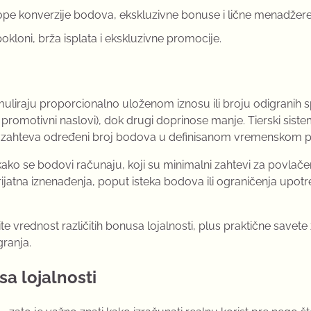
tope konverzije bodova, ekskluzivne bonuse i lične menadžere
pokloni, brža isplata i ekskluzivne promocije.
muliraju proporcionalno uloženom iznosu ili broju odigranih s
li promotivni naslovi), dok drugi doprinose manje. Tierski siste
čno zahteva određeni broj bodova u definisanom vremenskom p
 kako se bodovi računaju, koji su minimalni zahtevi za povlače
ijatna iznenađenja, poput isteka bodova ili ograničenja upot
 vrednost različitih bonusa lojalnosti, plus praktične savete
granja.
a lojalnosti