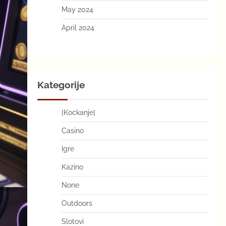
May 2024
April 2024
Kategorije
[Kockanje]
Casino
Igre
Kazino
None
Outdoors
Slotovi