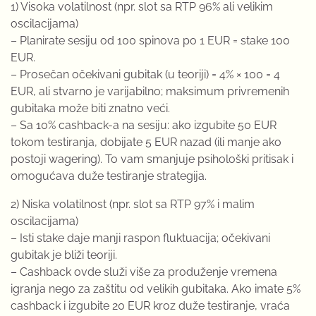
1) Visoka volatilnost (npr. slot sa RTP 96% ali velikim
oscilacijama)
– Planirate sesiju od 100 spinova po 1 EUR = stake 100
EUR.
– Prosečan očekivani gubitak (u teoriji) = 4% × 100 = 4
EUR, ali stvarno je varijabilno; maksimum privremenih
gubitaka može biti znatno veći.
– Sa 10% cashback-a na sesiju: ako izgubite 50 EUR
tokom testiranja, dobijate 5 EUR nazad (ili manje ako
postoji wagering). To vam smanjuje psihološki pritisak i
omogućava duže testiranje strategija.
2) Niska volatilnost (npr. slot sa RTP 97% i malim
oscilacijama)
– Isti stake daje manji raspon fluktuacija; očekivani
gubitak je bliži teoriji.
– Cashback ovde služi više za produženje vremena
igranja nego za zaštitu od velikih gubitaka. Ako imate 5%
cashback i izgubite 20 EUR kroz duže testiranje, vraća