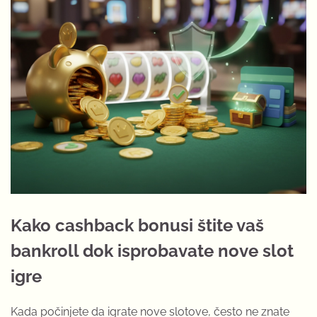
Kako cashback bonusi štite vaš
bankroll dok isprobavate nove slot
igre
Kada počinjete da igrate nove slotove, često ne znate