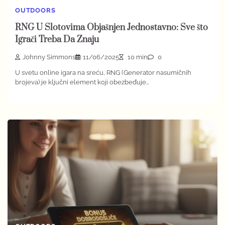
OUTDOORS
RNG U Slotovima Objašnjen Jednostavno: Sve što
Igrači Treba Da Znaju
Johnny Simmons
11/06/2025
10 min
0
U svetu online igara na sreću, RNG (Generator nasumičnih
brojeva) je ključni element koji obezbeđuje…