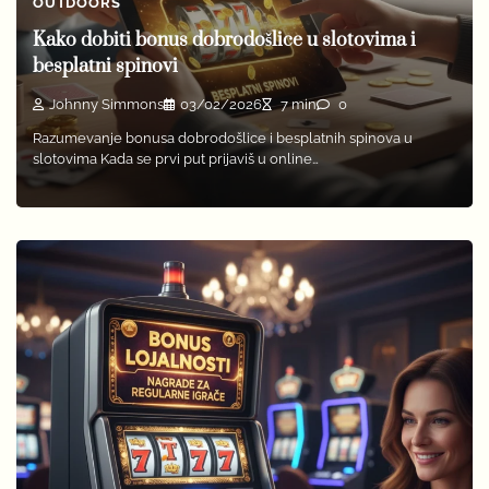
OUTDOORS
Kako dobiti bonus dobrodošlice u slotovima i
besplatni spinovi
Johnny Simmons
03/02/2026
7 min
0
Razumevanje bonusa dobrodošlice i besplatnih spinova u
slotovima Kada se prvi put prijaviš u online…