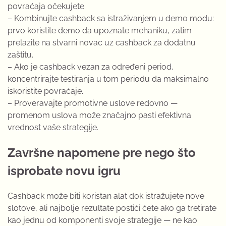
povraćaja očekujete.
– Kombinujte cashback sa istraživanjem u demo modu:
prvo koristite demo da upoznate mehaniku, zatim
prelazite na stvarni novac uz cashback za dodatnu
zaštitu.
– Ako je cashback vezan za određeni period,
koncentrirajte testiranja u tom periodu da maksimalno
iskoristite povraćaje.
– Proveravajte promotivne uslove redovno —
promenom uslova može značajno pasti efektivna
vrednost vaše strategije.
Završne napomene pre nego što
isprobate novu igru
Cashback može biti koristan alat dok istražujete nove
slotove, ali najbolje rezultate postići ćete ako ga tretirate
kao jednu od komponenti svoje strategije — ne kao