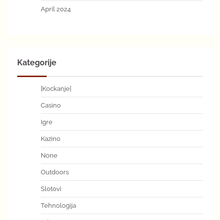
April 2024
Kategorije
[Kockanje]
Casino
Igre
Kazino
None
Outdoors
Slotovi
Tehnologija