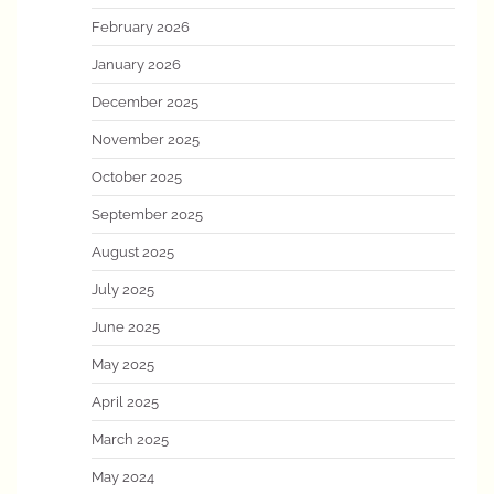
February 2026
January 2026
December 2025
November 2025
October 2025
September 2025
August 2025
July 2025
June 2025
May 2025
April 2025
March 2025
May 2024