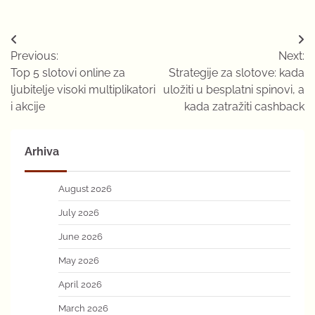
Post
Previous:
Next:
navigation
Top 5 slotovi online za
Strategije za slotove: kada
ljubitelje visoki multiplikatori
uložiti u besplatni spinovi, a
i akcije
kada zatražiti cashback
Arhiva
August 2026
July 2026
June 2026
May 2026
April 2026
March 2026