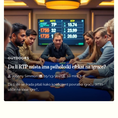
OUTDOORS
Da li RTP zaista ima psihološki efekat na igrače?
Johnny Simmons
05/13/2025
10 min
0
Da li ste se ikada pitali kako koeficijent povratka igraču (RTP)
utiče na vaše igre?…