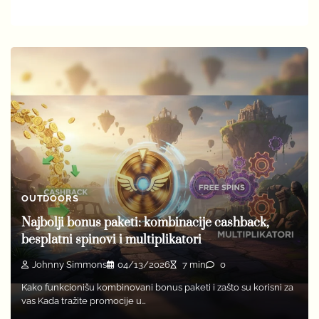
OUTDOORS
Najbolji bonus paketi: kombinacije cashback,
besplatni spinovi i multiplikatori
Johnny Simmons
04/13/2026
7 min
0
Kako funkcionišu kombinovani bonus paketi i zašto su korisni za
vas Kada tražite promocije u…