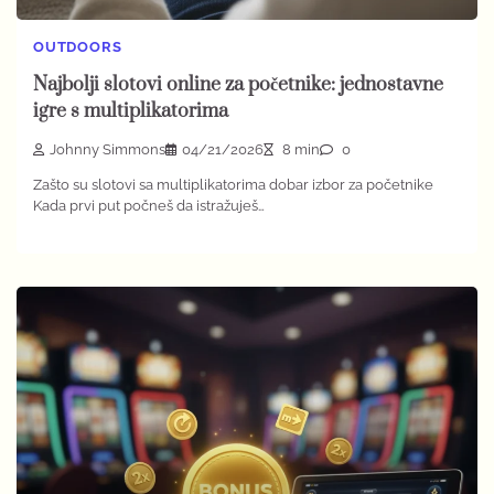
OUTDOORS
Najbolji slotovi online za početnike: jednostavne
igre s multiplikatorima
Johnny Simmons
04/21/2026
8 min
0
Zašto su slotovi sa multiplikatorima dobar izbor za početnike
Kada prvi put počneš da istražuješ…