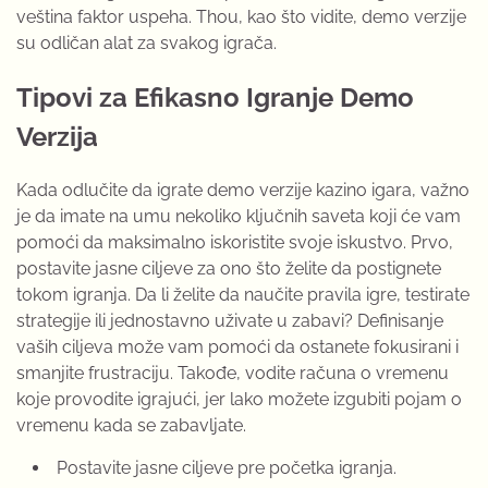
veština faktor uspeha. Thou, kao što vidite, demo verzije
su odličan alat za svakog igrača.
Tipovi za Efikasno Igranje Demo
Verzija
Kada odlučite da igrate demo verzije kazino igara, važno
je da imate na umu nekoliko ključnih saveta koji će vam
pomoći da maksimalno iskoristite svoje iskustvo. Prvo,
postavite jasne ciljeve za ono što želite da postignete
tokom igranja. Da li želite da naučite pravila igre, testirate
strategije ili jednostavno uživate u zabavi? Definisanje
vaših ciljeva može vam pomoći da ostanete fokusirani i
smanjite frustraciju. Takođe, vodite računa o vremenu
koje provodite igrajući, jer lako možete izgubiti pojam o
vremenu kada se zabavljate.
Postavite jasne ciljeve pre početka igranja.