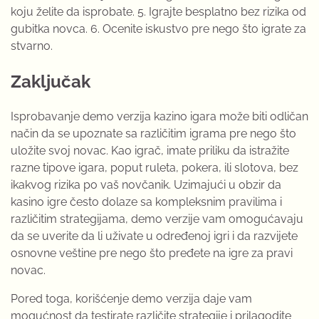
koju želite da isprobate. 5. Igrajte besplatno bez rizika od
gubitka novca. 6. Ocenite iskustvo pre nego što igrate za
stvarno.
Zaključak
Isprobavanje demo verzija kazino igara može biti odličan
način da se upoznate sa različitim igrama pre nego što
uložite svoj novac. Kao igrač, imate priliku da istražite
razne tipove igara, poput ruleta, pokera, ili slotova, bez
ikakvog rizika po vaš novčanik. Uzimajući u obzir da
kasino igre često dolaze sa kompleksnim pravilima i
različitim strategijama, demo verzije vam omogućavaju
da se uverite da li uživate u određenoj igri i da razvijete
osnovne veštine pre nego što pređete na igre za pravi
novac.
Pored toga, korišćenje demo verzija daje vam
mogućnost da testirate različite strategije i prilagodite