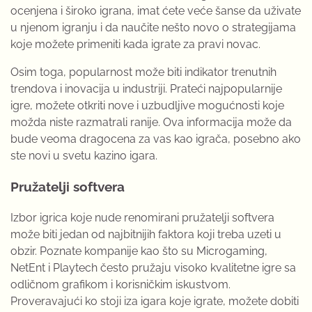
ocenjena i široko igrana, imat ćete veće šanse da uživate
u njenom igranju i da naučite nešto novo o strategijama
koje možete primeniti kada igrate za pravi novac.
Osim toga, popularnost može biti indikator trenutnih
trendova i inovacija u industriji. Prateći najpopularnije
igre, možete otkriti nove i uzbudljive mogućnosti koje
možda niste razmatrali ranije. Ova informacija može da
bude veoma dragocena za vas kao igrača, posebno ako
ste novi u svetu kazino igara.
Pružatelji softvera
Izbor igrica koje nude renomirani pružatelji softvera
može biti jedan od najbitnijih faktora koji treba uzeti u
obzir. Poznate kompanije kao što su Microgaming,
NetEnt i Playtech često pružaju visoko kvalitetne igre sa
odličnom grafikom i korisničkim iskustvom.
Proveravajući ko stoji iza igara koje igrate, možete dobiti