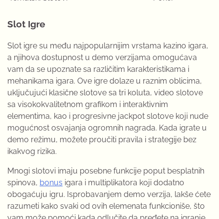
Slot Igre
Slot igre su među najpopularnijim vrstama kazino igara,
a njihova dostupnost u demo verzijama omogućava
vam da se upoznate sa različitim karakteristikama i
mehanikama igara. Ove igre dolaze u raznim oblicima,
uključujući klasične slotove sa tri koluta, video slotove
sa visokokvalitetnom grafikom i interaktivnim
elementima, kao i progresivne jackpot slotove koji nude
mogućnost osvajanja ogromnih nagrada. Kada igrate u
demo režimu, možete proučiti pravila i strategije bez
ikakvog rizika.
Mnogi slotovi imaju posebne funkcije poput besplatnih
spinova,
bonus
igara i multiplikatora koji dodatno
obogaćuju igru. Isprobavanjem demo verzija, lakše ćete
razumeti kako svaki od ovih elemenata funkcioniše, što
vam može pomoći kada odlučite da pređete na igranje