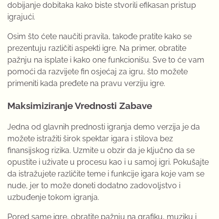
dobijanje dobitaka kako biste stvorili efikasan pristup
igrajući.
Osim što ćete naučiti pravila, takođe pratite kako se
prezentuju različiti aspekti igre. Na primer, obratite
pažnju na isplate i kako one funkcionišu. Sve to će vam
pomoći da razvijete fin osjećaj za igru, što možete
primeniti kada pređete na pravu verziju igre.
Maksimiziranje Vrednosti Zabave
Jedna od glavnih prednosti igranja demo verzija je da
možete istražiti širok spektar igara i stilova bez
finansijskog rizika. Uzmite u obzir da je ključno da se
opustite i uživate u procesu kao i u samoj igri. Pokušajte
da istražujete različite teme i funkcije igara koje vam se
nude, jer to može doneti dodatno zadovoljstvo i
uzbuđenje tokom igranja.
Pored same igre, obratite pažnju na grafiku, muziku i