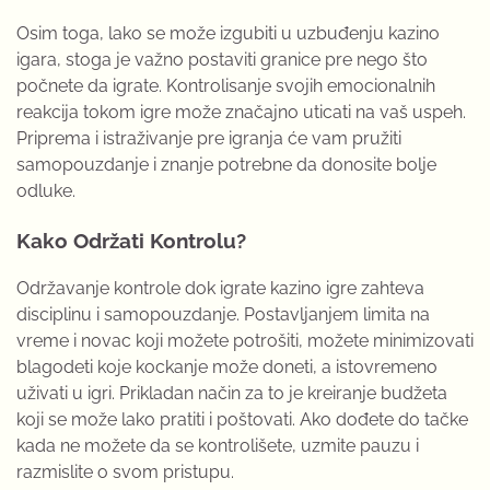
Osim toga, lako se može izgubiti u uzbuđenju kazino
igara, stoga je važno postaviti granice pre nego što
počnete da igrate. Kontrolisanje svojih emocionalnih
reakcija tokom igre može značajno uticati na vaš uspeh.
Priprema i istraživanje pre igranja će vam pružiti
samopouzdanje i znanje potrebne da donosite bolje
odluke.
Kako Održati Kontrolu?
Održavanje kontrole dok igrate kazino igre zahteva
disciplinu i samopouzdanje. Postavljanjem limita na
vreme i novac koji možete potrošiti, možete minimizovati
blagodeti koje kockanje može doneti, a istovremeno
uživati u igri. Prikladan način za to je kreiranje budžeta
koji se može lako pratiti i poštovati. Ako dođete do tačke
kada ne možete da se kontrolišete, uzmite pauzu i
razmislite o svom pristupu.