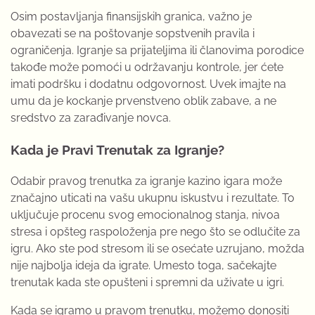
Osim postavljanja finansijskih granica, važno je
obavezati se na poštovanje sopstvenih pravila i
ograničenja. Igranje sa prijateljima ili članovima porodice
takođe može pomoći u održavanju kontrole, jer ćete
imati podršku i dodatnu odgovornost. Uvek imajte na
umu da je kockanje prvenstveno oblik zabave, a ne
sredstvo za zarađivanje novca.
Kada je Pravi Trenutak za Igranje?
Odabir pravog trenutka za igranje kazino igara može
značajno uticati na vašu ukupnu iskustvu i rezultate. To
uključuje procenu svog emocionalnog stanja, nivoa
stresa i opšteg raspoloženja pre nego što se odlučite za
igru. Ako ste pod stresom ili se osećate uzrujano, možda
nije najbolja ideja da igrate. Umesto toga, sačekajte
trenutak kada ste opušteni i spremni da uživate u igri.
Kada se igramo u pravom trenutku, možemo donositi