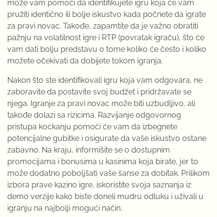
može vam pomoći da identifikujete igru koja će vam
pružiti identično ili bolje iskustvo kada počnete da igrate
za pravi novac. Takođe, zapamtite da je važno obratiti
pažnju na volatilnost igre i RTP (povratak igraču), što će
vam dati bolju predstavu o tome koliko će često i koliko
možete očekivati da dobijete tokom igranja.
Nakon što ste identifikovali igru koja vam odgovara, ne
zaboravite da postavite svoj budžet i pridržavate se
njega. Igranje za pravi novac može biti uzbudljivo, ali
takođe dolazi sa rizicima. Razvijanje odgovornog
pristupa kockanju pomoći će vam da izbegnete
potencijalne gubitke i osigurate da vaše iskustvo ostane
zabavno. Na kraju, informišite se o dostupnim
promocijama i bonusima u kasinima koja birate, jer to
može dodatno poboljšati vaše šanse za dobitak. Prilikom
izbora prave kazino igre, iskoristite svoja saznanja iz
demo verzije kako biste doneli mudru odluku i uživali u
igranju na najbolji mogući način.