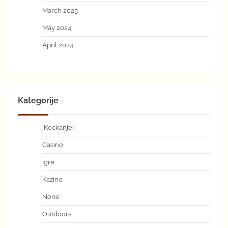
March 2025
May 2024
April 2024
Kategorije
[Kockanje]
Casino
Igre
Kazino
None
Outdoors