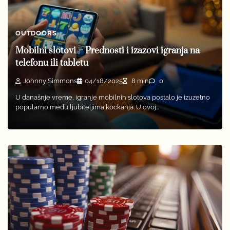
OUTDOORS
Mobilni slotovi – Prednosti i izazovi igranja na
telefonu ili tabletu
Johnny Simmons
04/18/2025
8 min
0
U današnje vreme, igranje mobilnih slotova postalo je izuzetno
popularno među ljubiteljima kockanja. U ovoj…