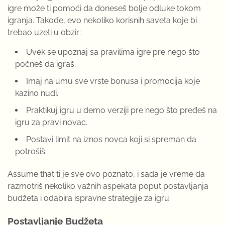
igre može ti pomoći da doneseš bolje odluke tokom
igranja. Takođe, evo nekoliko korisnih saveta koje bi
trebao uzeti u obzir:
Uvek se upoznaj sa pravilima igre pre nego što
počneš da igraš.
Imaj na umu sve vrste bonusa i promocija koje
kazino nudi.
Praktikuj igru u demo verziji pre nego što pređeš na
igru za pravi novac.
Postavi limit na iznos novca koji si spreman da
potrošiš.
Assume that ti je sve ovo poznato, i sada je vreme da
razmotriš nekoliko važnih aspekata poput postavljanja
budžeta i odabira ispravne strategije za igru.
Postavljanje Budžeta