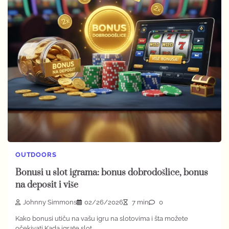
OUTDOORS
Bonusi u slot igrama: bonus dobrodošlice, bonus
na deposit i više
Johnny Simmons
02/26/2026
7 min
0
Kako bonusi utiču na vašu igru na slotovima i šta možete
očekivati Kada igrate slot…