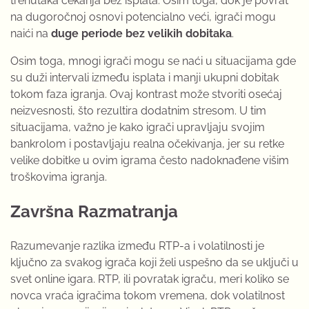
trenutaka čekanja bez isplata. Osim toga, dok je povrat
na dugoročnoj osnovi potencialno veći, igrači mogu
naići na
duge periode bez velikih dobitaka
.
Osim toga, mnogi igrači mogu se naći u situacijama gde
su duži intervali između isplata i manji ukupni dobitak
tokom faza igranja. Ovaj kontrast može stvoriti osećaj
neizvesnosti, što rezultira dodatnim stresom. U tim
situacijama, važno je kako igrači upravljaju svojim
bankrolom i postavljaju realna očekivanja, jer su retke
velike dobitke u ovim igrama često nadoknađene višim
troškovima igranja.
Završna Razmatranja
Razumevanje razlika između RTP-a i volatilnosti je
ključno za svakog igrača koji želi uspešno da se uključi u
svet online igara. RTP, ili povratak igraču, meri koliko se
novca vraća igračima tokom vremena, dok volatilnost