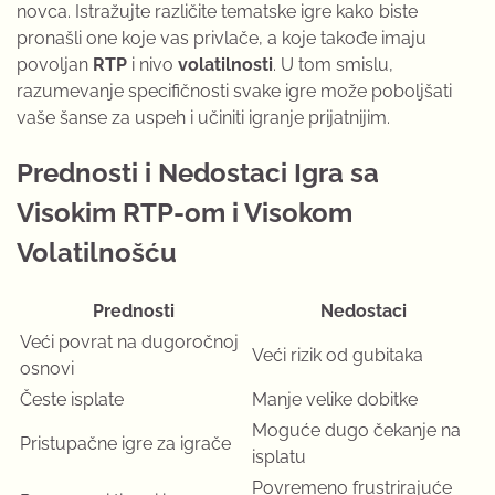
novca. Istražujte različite tematske igre kako biste
pronašli one koje vas privlače, a koje takođe imaju
povoljan
RTP
i nivo
volatilnosti
. U tom smislu,
razumevanje specifičnosti svake igre može poboljšati
vaše šanse za uspeh i učiniti igranje prijatnijim.
Prednosti i Nedostaci Igra sa
Visokim RTP-om i Visokom
Volatilnošću
Prednosti
Nedostaci
Veći povrat na dugoročnoj
Veći rizik od gubitaka
osnovi
Česte isplate
Manje velike dobitke
Moguće dugo čekanje na
Pristupačne igre za igrače
isplatu
Povremeno frustrirajuće