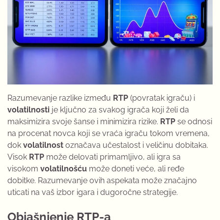
Razumevanje razlike između
RTP
(povratak igraču) i
volatilnosti
je ključno za svakog igrača koji želi da
maksimizira svoje šanse i minimizira rizike.
RTP
se odnosi
na procenat novca koji se vraća igraču tokom vremena,
dok
volatilnost
označava učestalost i veličinu dobitaka.
Visok
RTP
može delovati primamljivo, ali igra sa
visokom
volatilnošću
može doneti veće, ali ređe
dobitke. Razumevanje ovih aspekata može značajno
uticati na vaš izbor igara i dugoročne strategije.
Objašnjenje RTP-a