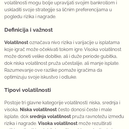
volatilnosti mogu bolje upravljati svojim bankrollom i
uskladiti svoje strategije sa ličnim preferencijama u
pogledu rizika i nagrade.
Definicija i važnost
Volatilnost
označava nivo rizika i varijacije u isplatama
koje igrač može očekivati tokom igre. Visoka volatilnost
može doneti velike dobitke, ali i duže periode gubitka,
dok niska volatilnost pruža učestalije, ali manje isplate.
Razumevanje ove razlike pomaže igračima da
optimizuju svoje iskustvo i odluke.
Tipovi volatilnosti
Postoje tri glavne kategorije volatilnosti: niska, srednja i
visoka.
Niska volatilnost
često donosi česte i male
isplate, dok
srednja volatilnost
pruža ravnotežu između
rizika i nagrade.
Visoka volatilnost
može rezultirati