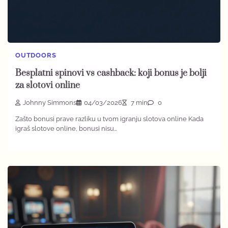
OUTDOORS
Besplatni spinovi vs cashback: koji bonus je bolji
za slotovi online
Johnny Simmons
04/03/2026
7 min
0
Zašto bonusi prave razliku u tvom igranju slotova online Kada
igraš slotove online, bonusi nisu…