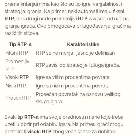
prema kriterijumima kao što su tip igre, varijabilnost i
strategija igranja. Na primer, neki automati imaju fiksni
RTP
, dok drugi nude promenljivi
RTP
zavisno od načina
igranja igrača. Ovo omogućava prilagođavanje igračima
različitih stilova.
Tip RTP-a
Karakteristike
Fiksni RTP
RTP se ne menja i jasno je definisan.
Promenljivi
RTP zavisi od strategije i uloga igrača.
RTP
Visoki RTP
Igre sa višim procentima povrata.
Niski RTP
Igre sa nižim procentima povrata.
Prosečan povratak na osnovu velikog
Prosek RTP
skupa igara.
Svaki tip
RTP-a
ima svoje prednosti i mane koje treba
uzeti u obzir pri odabiru igara. Na primer, igrači mogu
preferirati
visoki RTP
zbog veće šanse za dobitak.