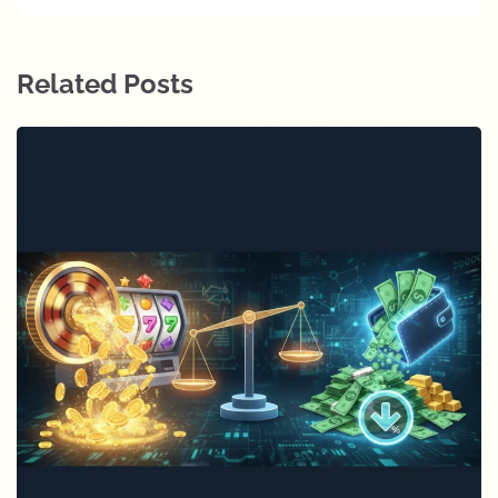
Related Posts