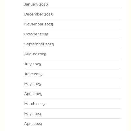
January 2026
December 2025
November 2025
October 2025
September 2025
August 2025
July 2025
June 2025
May 2025
April 2025
March 2025
May 2024
April 2024