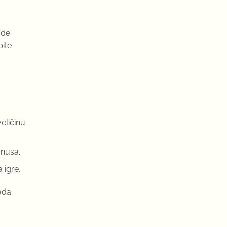
ade
pite
veličinu
onusa.
 igre.
kada