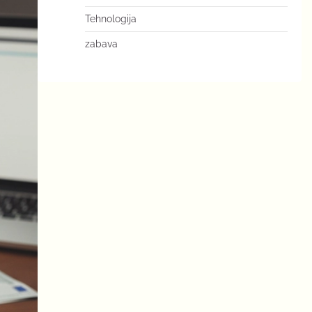
Tehnologija
zabava