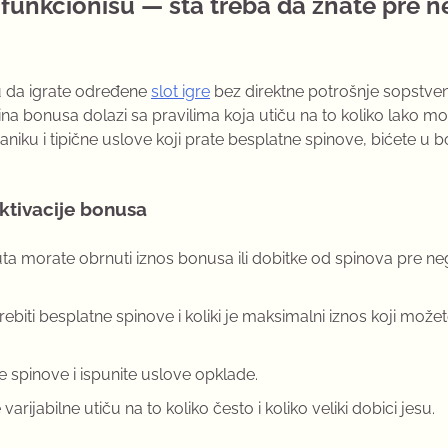
a funkcionišu — šta treba da znate pre 
su da igrate određene
slot igre
bez direktne potrošnje sopstve
ina bonusa dolazi sa pravilima koja utiču na to koliko lako m
iku i tipične uslove koji prate besplatne spinove, bićete u bo
ktivacije bonusa
ta morate obrnuti iznos bonusa ili dobitke od spinova pre ne
iti besplatne spinove i koliki je maksimalni iznos koji može
e spinove i ispunite uslove opklade.
varijabilne utiču na to koliko često i koliko veliki dobici jesu.