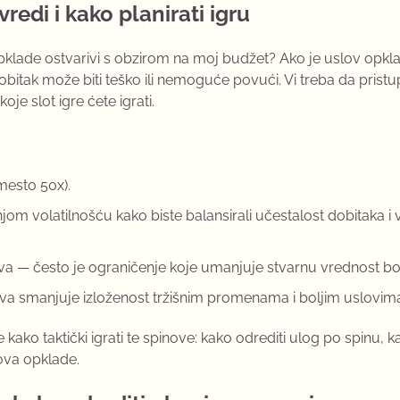
redi i kako planirati igru
i opklade ostvarivi s obzirom na moj budžet? Ako je uslov opkl
bitak može biti teško ili nemoguće povući. Vi treba da pristu
je slot igre ćete igrati.
mesto 50x).
njom volatilnošću kako biste balansirali učestalost dobitaka i 
nova — često je ograničenje koje umanjuje stvarnu vrednost b
va smanjuje izloženost tržišnim promenama i boljim uslovima
kako taktički igrati te spinove: kako odrediti ulog po spinu, 
lova opklade.