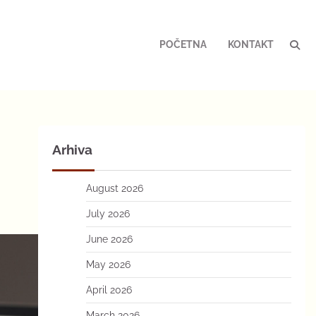
POČETNA
KONTAKT
Arhiva
August 2026
July 2026
June 2026
May 2026
April 2026
March 2026