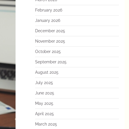
February 2026
January 2026
December 2025
November 2025
October 2025
September 2025
August 2025
July 2025
June 2025
May 2025
April 2025
March 2025