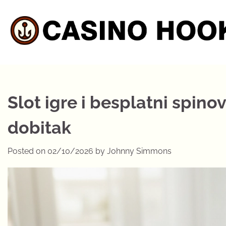
Skip
to
content
Slot igre i besplatni spino
dobitak
Posted on
02/10/2026
by
Johnny Simmons