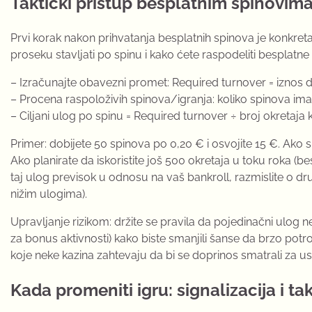
Taktički pristup besplatnim spinovima
Prvi korak nakon prihvatanja besplatnih spinova je konkreta
proseku stavljati po spinu i kako ćete raspodeliti besplatn
– Izračunajte obavezni promet: Required turnover = iznos dob
– Procena raspoloživih spinova/igranja: koliko spinova imat
– Ciljani ulog po spinu = Required turnover ÷ broj okretaja k
Primer: dobijete 50 spinova po 0,20 € i osvojite 15 €. Ako
Ako planirate da iskoristite još 500 okretaja u toku roka (bes
taj ulog previsok u odnosu na vaš bankroll, razmislite o dr
nižim ulogima).
Upravljanje rizikom: držite se pravila da pojedinačni ulog 
za bonus aktivnosti) kako biste smanjili šanse da brzo po
koje neke kazina zahtevaju da bi se doprinos smatrali za 
Kada promeniti igru: signalizacija i t