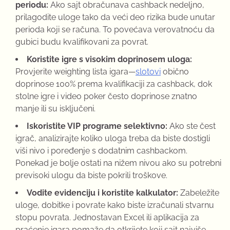
periodu:
Ako sajt obračunava cashback nedeljno,
prilagodite uloge tako da veći deo rizika bude unutar
perioda koji se računa. To povećava verovatnoću da
gubici budu kvalifikovani za povrat.
Koristite igre s visokim doprinosem uloga:
Provjerite weighting lista igara—
slotovi
obično
doprinose 100% prema kvalifikaciji za cashback, dok
stolne igre i video poker često doprinose znatno
manje ili su isključeni.
Iskoristite VIP programe selektivno:
Ako ste čest
igrač, analizirajte koliko uloga treba da biste dostigli
viši nivo i poređenje s dodatnim cashbackom.
Ponekad je bolje ostati na nižem nivou ako su potrebni
previsoki ulogu da biste pokrili troškove.
Vodite evidenciju i koristite kalkulator:
Zabeležite
uloge, dobitke i povrate kako biste izračunali stvarnu
stopu povrata. Jednostavan Excel ili aplikacija za
praćenje igara pomaže da otkrijete koji sajt najviše