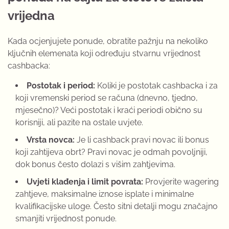
vrijedna
Kada ocjenjujete ponude, obratite pažnju na nekoliko
ključnih elemenata koji određuju stvarnu vrijednost
cashbacka:
Postotak i period:
Koliki je postotak cashbacka i za
koji vremenski period se računa (dnevno, tjedno,
mjesečno)? Veći postotak i kraći periodi obično su
korisniji, ali pazite na ostale uvjete.
Vrsta novca:
Je li cashback pravi novac ili bonus
koji zahtijeva obrt? Pravi novac je odmah povoljniji,
dok bonus često dolazi s višim zahtjevima.
Uvjeti klađenja i limit povrata:
Provjerite wagering
zahtjeve, maksimalne iznose isplate i minimalne
kvalifikacijske uloge. Često sitni detalji mogu značajno
smanjiti vrijednost ponude.