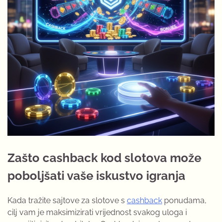
Zašto cashback kod slotova može
poboljšati vaše iskustvo igranja
Kada tražite sajtove za slotove s
cashback
ponudama,
cilj vam je maksimizirati vrijednost svakog uloga i