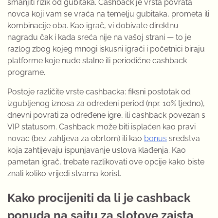
smanjiti rizik od gubitaka. Cashback je vrsta povrata
novca koji vam se vraća na temelju gubitaka, prometa ili
kombinacije oba. Kao igrač, vi dobivate direktnu
nagradu čak i kada sreća nije na vašoj strani — to je
razlog zbog kojeg mnogi iskusni igrači i početnici biraju
platforme koje nude stalne ili periodične cashback
programe.
Postoje različite vrste cashbacka: fiksni postotak od
izgubljenog iznosa za određeni period (npr. 10% tjedno),
dnevni povrati za određene igre, ili cashback povezan s
VIP statusom. Cashback može biti isplaćen kao pravi
novac (bez zahtjeva za obrtom) ili kao
bonus
sredstva
koja zahtijevaju ispunjavanje uslova klađenja. Kao
pametan igrač, trebate razlikovati ove opcije kako biste
znali koliko vrijedi stvarna korist.
Kako procijeniti da li je cashback
ponuda na sajtu za slotove zaista