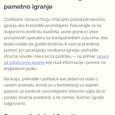
pametno igranje
Cashback i bonusi mogu značajno poboljšati iskustvo
igranja ako ih koristite promišljeno. Fokusirajte se na
dugoročnu kontrolu budžeta, jasne granice i izbor
provjerenih operatera sa transparentnim uslovima. Ako
ikada osetite da gubite kontrolu ili vam je potrebna
pomoć pri upravljanju navikama igranja, potražite
stručne savete i resurse za podršku — na primer,
resurs
za odgovorno igranje
koji nudi informacije i pomoć na
engleskom jeziku.
Na kraju, prihvatite cashback kao jedan od alata u
vašem arsenalu: koristi se u kombinaciji sa realnim
planom za bankroll i promišljenim izborom sajta da bi
postao stvarna prednost, a ne zamka. Srećno i igrajte
odgovorno.