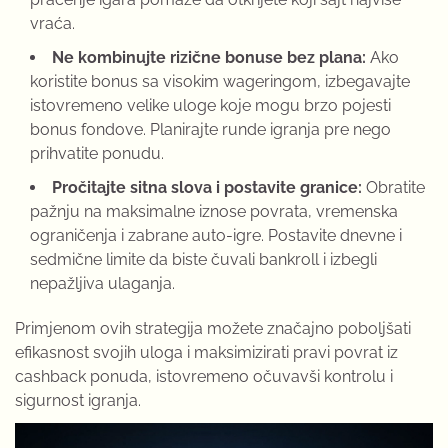
vraća.
Ne kombinujte rizične bonuse bez plana:
Ako
koristite bonus sa visokim wageringom, izbegavajte
istovremeno velike uloge koje mogu brzo pojesti
bonus fondove. Planirajte runde igranja pre nego
prihvatite ponudu.
Pročitajte sitna slova i postavite granice:
Obratite
pažnju na maksimalne iznose povrata, vremenska
ograničenja i zabrane auto-igre. Postavite dnevne i
sedmične limite da biste čuvali bankroll i izbegli
nepažljiva ulaganja.
Primjenom ovih strategija možete značajno poboljšati
efikasnost svojih uloga i maksimizirati pravi povrat iz
cashback ponuda, istovremeno očuvavši kontrolu i
sigurnost igranja.