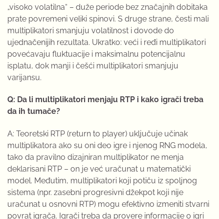
„visoko volatilna“ – duže periode bez značajnih dobitaka
prate povremeni veliki spinovi. S druge strane, česti mali
multiplikatori smanjuju volatilnost i dovode do
ujednačenijih rezultata. Ukratko: veći i ređi multiplikatori
povećavaju fluktuacije i maksimalnu potencijalnu
isplatu, dok manji i češći multiplikatori smanjuju
varijansu.
Q: Da li multiplikatori menjaju RTP i kako igrači treba
da ih tumače?
A: Teoretski RTP (return to player) uključuje učinak
multiplikatora ako su oni deo igre i njenog RNG modela,
tako da pravilno dizajniran multiplikator ne menja
deklarisani RTP – on je već uračunat u matematički
model. Međutim, multiplikatori koji potiču iz spoljnog
sistema (npr. zasebni progresivni džekpot koji nije
uračunat u osnovni RTP) mogu efektivno izmeniti stvarni
povrat igrača. Igrači treba da provere informacije o igri