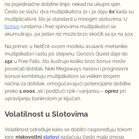
na pojedinačne dobitne linije, nekad na ukupni spin.
Često se slažu: dva multiplikatora 2x i 3x daju
6x
kada su
multiplicativni, što je standard u mnogim slotovima. U
bonus
rundama i free spinovima multiplikatori se
akumuliraju, pa jedan niz može brzo skočiti sa 5x na 50x.
Na primer, u NetEnt-ovom modelu avalanš-mehanike
multiplikatori rastu po stepenu; Gonzo’s Quest daje do
15x
u Free Falls, što ilustruje koliko brzo bonus može
povećati dobitak. Neki Megaways naslovi i progresivni
bonusi kombinuju multiplikatore sa velikim brojem
načina za dobitak, omogućavajući potencijalne dobitke
preko
1.000x
, ali i podižući rizik i varijansu –
oprez
pri
upravljanju bankrolom je ključan.
Volatilnost u Slotovima
Volatilnost određuje kako se dobitci raspoređuju tokom
igre:
niskovoltni
slotovi
isplaćuju često male iznose,