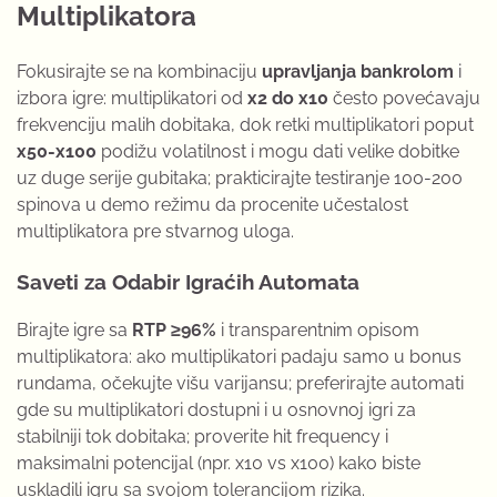
Multiplikatora
Fokusirajte se na kombinaciju
upravljanja bankrolom
i
izbora igre: multiplikatori od
x2 do x10
često povećavaju
frekvenciju malih dobitaka, dok retki multiplikatori poput
x50-x100
podižu volatilnost i mogu dati velike dobitke
uz duge serije gubitaka; prakticirajte testiranje 100-200
spinova u demo režimu da procenite učestalost
multiplikatora pre stvarnog uloga.
Saveti za Odabir Igraćih Automata
Birajte igre sa
RTP ≥96%
i transparentnim opisom
multiplikatora: ako multiplikatori padaju samo u bonus
rundama, očekujte višu varijansu; preferirajte automati
gde su multiplikatori dostupni i u osnovnoj igri za
stabilniji tok dobitaka; proverite hit frequency i
maksimalni potencijal (npr. x10 vs x100) kako biste
uskladili igru sa svojom tolerancijom rizika.