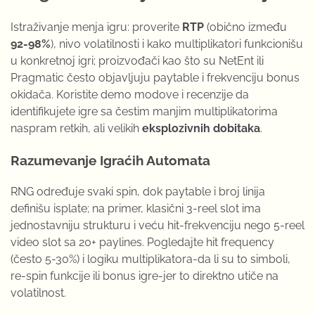
Istraživanje menja igru: proverite
RTP
(obično između
92-98%
), nivo volatilnosti i kako multiplikatori funkcionišu
u konkretnoj igri; proizvođači kao što su NetEnt ili
Pragmatic često objavljuju paytable i frekvenciju bonus
okidača. Koristite demo modove i recenzije da
identifikujete igre sa čestim manjim multiplikatorima
naspram retkih, ali velikih
eksplozivnih dobitaka
.
Razumevanje Igraćih Automata
RNG određuje svaki spin, dok paytable i broj linija
definišu isplate; na primer, klasični 3-reel slot ima
jednostavniju strukturu i veću hit-frekvenciju nego 5-reel
video slot sa 20+ paylines. Pogledajte hit frequency
(često 5-30%) i logiku multiplikatora-da li su to simboli,
re-spin funkcije ili bonus igre-jer to direktno utiče na
volatilnost.