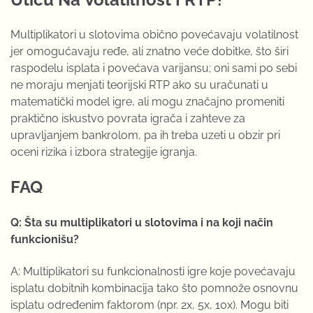
Multiplikatori u slotovima obično povećavaju volatilnost
jer omogućavaju ređe, ali znatno veće dobitke, što širi
raspodelu isplata i povećava varijansu; oni sami po sebi
ne moraju menjati teorijski RTP ako su uračunati u
matematički model igre, ali mogu značajno promeniti
praktično iskustvo povrata igrača i zahteve za
upravljanjem bankrolom, pa ih treba uzeti u obzir pri
oceni rizika i izbora strategije igranja.
FAQ
Q: Šta su multiplikatori u slotovima i na koji način
funkcionišu?
A: Multiplikatori su funkcionalnosti igre koje povećavaju
isplatu dobitnih kombinacija tako što pomnože osnovnu
isplatu određenim faktorom (npr. 2x, 5x, 10x). Mogu biti