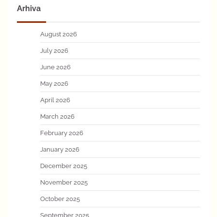
Arhiva
August 2026
July 2026
June 2026
May 2026
April 2026
March 2026
February 2026
January 2026
December 2025
November 2025
October 2025
September 2025