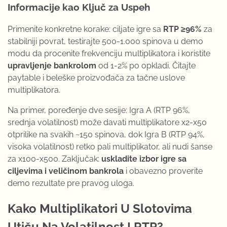
Informacije kao Ključ za Uspeh
Primenite konkretne korake: ciljate igre sa
RTP ≥96%
za
stabilniji povrat, testirajte 500-1.000 spinova u demo
modu da procenite frekvenciju multiplikatora i koristite
upravljenje bankrolom
od 1-2% po opkladi. Čitajte
paytable i beleške proizvođača za tačne uslove
multiplikatora.
Na primer, poređenje dve sesije: Igra A (RTP 96%,
srednja volatilnost) može davati multiplikatore x2-x50
otprilike na svakih ~150 spinova, dok Igra B (RTP 94%,
visoka volatilnost) retko pali multiplikator, ali nudi šanse
za x100-x500. Zaključak:
uskladite izbor igre sa
ciljevima i veličinom bankrola
i obavezno proverite
demo rezultate pre pravog uloga.
Kako Multiplikatori U Slotovima
Utiču Na Volatilnost I RTP?