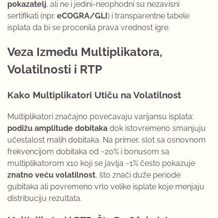
pokazatelj
, ali ne i jedini-neophodni su nezavisni
sertifikati (npr.
eCOGRA/GLI
) i transparentne tabele
isplata da bi se procenila prava vrednost igre.
Veza Između Multiplikatora,
Volatilnosti i RTP
Kako Multiplikatori Utiču na Volatilnost
Multiplikatori značajno povećavaju varijansu isplata:
podižu amplitude dobitaka
dok istovremeno smanjuju
učestalost malih dobitaka. Na primer, slot sa osnovnom
frekvencijom dobitaka od ~20% i bonusom sa
multiplikatorom x10 koji se javlja ~1% često pokazuje
znatno veću volatilnost
, što znači duže periode
gubitaka ali povremeno vrlo velike isplate koje menjaju
distribuciju rezultata.