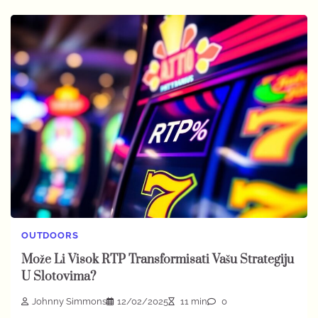
OUTDOORS
Može Li Visok RTP Transformisati Vašu Strategiju
U Slotovima?
Johnny Simmons
12/02/2025
11 min
0