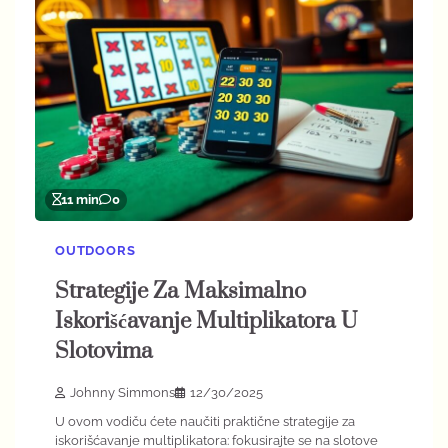
11 min
0
OUTDOORS
Strategije Za Maksimalno
Iskorišćavanje Multiplikatora U
Slotovima
Johnny Simmons
12/30/2025
U ovom vodiču ćete naučiti praktične strategije za
iskorišćavanje multiplikatora: fokusirajte se na slotove