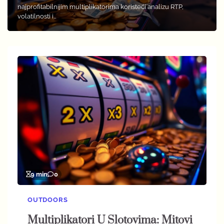
najprofitabilnijim multiplikatorima koristeći analizu RTP,
volatilnosti i…
9 min
0
OUTDOORS
Multiplikatori U Slotovima: Mitovi