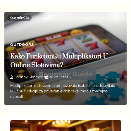
12 min
0
OUTDOORS
Kako Funkcionišu Multiplikatori U
Online Slotovima?
Johnny Simmons
01/01/2026
Multiplikatori u slotovima umnožavaju isplate i predstavljaju
ključnu funkciju za povećanje dobitaka; mogu značajno
uvećati…