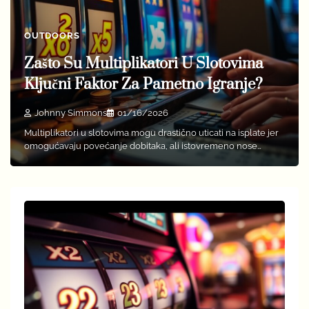
OUTDOORS
Zašto Su Multiplikatori U Slotovima
Ključni Faktor Za Pametno Igranje?
Johnny Simmons
01/16/2026
Multiplikatori u slotovima mogu drastično uticati na isplate jer
omogućavaju povećanje dobitaka, ali istovremeno nose…