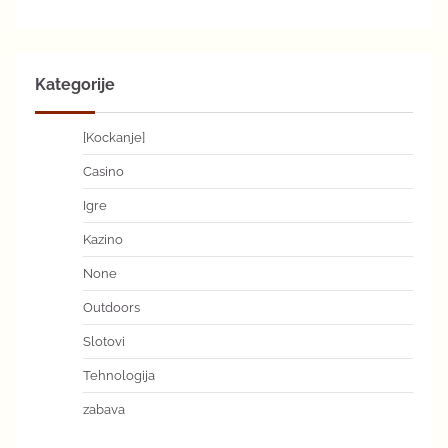
Kategorije
[Kockanje]
Casino
Igre
Kazino
None
Outdoors
Slotovi
Tehnologija
zabava