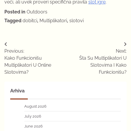
veći, ali uvek proveri specifična pravila
slot igre
.
Posted in
Outdoors
Tagged
dobitci
,
Multiplikatori
,
slotovi
Post
Previous:
Next:
navigation
Kako Funkcionišu
Šta Su Multiplikatori U
Multiplikatori U Online
Slotovima I Kako
Slotovima?
Funkcionišu?
Arhiva
August 2026
July 2026
June 2026