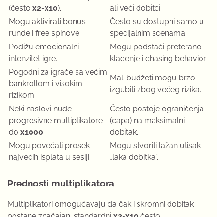
(često
x2-x10
).
ali veći dobitci.
Mogu aktivirati bonus
Često su dostupni samo u
runde i free spinove.
specijalnim scenama.
Podižu emocionalni
Mogu podstaći preterano
intenzitet igre.
klađenje i chasing behavior.
Pogodni za igrače sa većim
Mali budžeti mogu brzo
bankrollom i visokim
izgubiti zbog većeg rizika.
rizikom.
Neki naslovi nude
Često postoje ograničenja
progresivne multiplikatore
(capa) na maksimalni
do
x1000
.
dobitak.
Mogu povećati prosek
Mogu stvoriti lažan utisak
najvećih isplata u sesiji.
„laka dobitka”.
Prednosti multiplikatora
Multiplikatori omogućavaju da čak i skromni dobitak
postane značajan: standardni
x2-x10
često