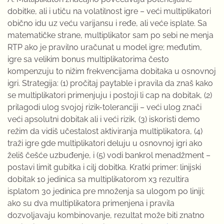
dobitke, ali i utiču na volatilnost igre – veći multiplikatori
obično idu uz veću varijansu i ređe, ali veće isplate. Sa
matematičke strane, multiplikator sam po sebi ne menja
RTP ako je pravilno uračunat u model igre; međutim,
igre sa velikim bonus multiplikatorima često
kompenzuju to nižim frekvencijama dobitaka u osnovnoj
igri. Strategija: (1) pročitaj paytable i pravila da znaš kako
se multiplikatori primenjuju i postoji li cap na dobitak, (2)
prilagodi ulog svojoj rizik-toleranciji – veći ulog znači
veći apsolutni dobitak ali i veći rizik, (3) iskoristi demo
režim da vidiš učestalost aktiviranja multiplikatora, (4)
traži igre gde multiplikatori deluju u osnovnoj igri ako
želiš češće uzbuđenje, i (5) vodi bankrol menadžment –
postavi limit gubitka i cilj dobitka. Kratki primer: linijski
dobitak 10 jedinica sa multiplikatorom x3 rezultira
isplatom 30 jedinica pre množenja sa ulogom po liniji;
ako su dva multiplikatora primenjena i pravila
dozvoljavaju kombinovanje, rezultat može biti znatno