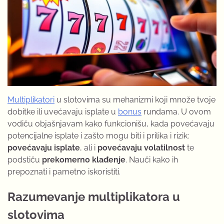
Multiplikatori
u slotovima su mehanizmi koji množe tvoje
dobitke ili uvećavaju isplate u
bonus
rundama. U ovom
vodiču objašnjavam kako funkcionišu, kada povećavaju
potencijalne isplate i zašto mogu biti i prilika i rizik:
povećavaju isplate
, ali i
povećavaju volatilnost
te
podstiču
prekomerno klađenje
. Nauči kako ih
prepoznati i pametno iskoristiti.
Razumevanje multiplikatora u
slotovima