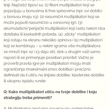
liniji. Najčešći tipovi su: (1) fiksni multiplikatori koji se
pojavljuju u bonusima ili free spinovima (npr. svi dobitci
u bonusu imaju x3), (2) nasumični multiplikatori koji se
može pojaviti nasumično u osnovnoj igri, (3)
akumulativni/penjački multiplikatori koji rastu nakon niza
dobitaka ili kaskadnih pobeda, (4) „sticky“ multiplikatori
koji ostaju na ekranu nekoliko spinova i (5) multiplikatori
koji se kombinuju – u nekim igrama više multiplikatora
se množi (npr. x2 i x3 daju x6), dok u drugim važi samo
najveći ili se primenjuje poseban prioritet. Važno je
proveriti pravila igre jer multiplikatori mogu imati
ograničenja (maksimalni iznos dobitka) i precizno
definisati da li utiču na linijske dobitke, klasterske dobitke
ili ukupnu isplatu runde.
Q: Kako multiplikatori utiču na tvoje dobitke i koju
strategiju treba primeniti?
A: Multiplikatori značajno povećavaju potencijalne