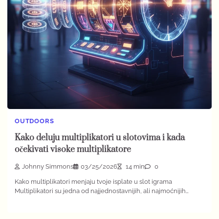
OUTDOORS
Kako deluju multiplikatori u slotovima i kada
očekivati visoke multiplikatore
Johnny Simmons
03/25/2026
14 min
0
Kako multiplikatori menjaju tvoje isplate u slot igrama
Multiplikatori su jedna od najjednostavnijih, ali najmoćnijih…