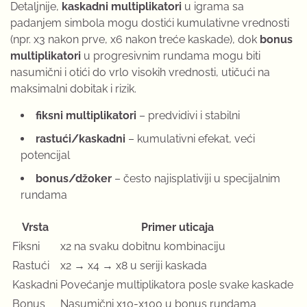
Detaljnije,
kaskadni multiplikatori
u igrama sa
padanjem simbola mogu dostići kumulativne vrednosti
(npr. x3 nakon prve, x6 nakon treće kaskade), dok
bonus
multiplikatori
u progresivnim rundama mogu biti
nasumični i otići do vrlo visokih vrednosti, utičući na
maksimalni dobitak i rizik.
fiksni multiplikatori
– predvidivi i stabilni
rastući/kaskadni
– kumulativni efekat, veći
potencijal
bonus/džoker
– često najisplativiji u specijalnim
rundama
Vrsta
Primer uticaja
Fiksni
x2 na svaku dobitnu kombinaciju
Rastući
x2 → x4 → x8 u seriji kaskada
Kaskadni
Povećanje multiplikatora posle svake kaskade
Bonus
Nasumični x10-x100 u bonus rundama