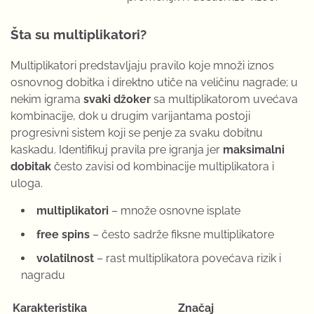
Šta su multiplikatori?
Multiplikatori predstavljaju pravilo koje množi iznos
osnovnog dobitka i direktno utiče na veličinu nagrade; u
nekim igrama
svaki džoker
sa multiplikatorom uvećava
kombinacije, dok u drugim varijantama postoji
progresivni sistem koji se penje za svaku dobitnu
kaskadu. Identifikuj pravila pre igranja jer
maksimalni
dobitak
često zavisi od kombinacije multiplikatora i
uloga.
multiplikatori
– množe osnovne isplate
free spins
– često sadrže fiksne multiplikatore
volatilnost
– rast multiplikatora povećava rizik i
nagradu
Karakteristika
Značaj