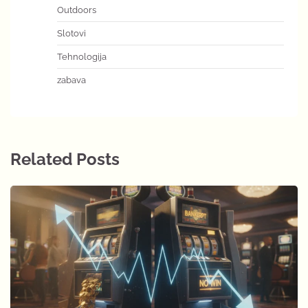
Outdoors
Slotovi
Tehnologija
zabava
Related Posts