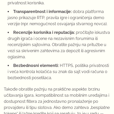
privatnost korisnika.
Transparentnost i informacije:
dobra platforma
jasno prikazuje RTP, pravila igre i ograničenja demo
verzije (npr. nemogućnost osvajanja stvarnog novca).
Recenzije korisnika i reputacija:
pročitajte iskustva
drugih igrača i ocene na nezavisnim forumima ili
recenzijskim sajtovima. Obratite pažnju na pritužbe u
vezi sa skrivenim zahtevima za depozit ili agresivnim
oglasima.
Bezbednosni elementi:
HTTPS, politika privatnosti
i veća kontrola kolačića su znak da sajt vodi računa o
bezbednosti posetilaca.
Takođe obratite pažnju na praktične aspekte: brzinu
učitavanja igara, kompatibilnost sa mobilnim uređajima i
dostupnost filtera za jednostavno pronalaženje po
provajderu ili tipu slotova. Ako demo zahteva „besplatne
tokene“ ili lažne kredite koji se resetuju, to je u redu —