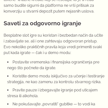
samo budite sigurni da platforma ne vrši pritisak za
konverziju u stvarni depozit putem nejasnih uslova.
Saveti za odgovorno igranje
Besplatne slot igre su koristan i bezbedan način da učite
i zabavljate se, ali i one zahtevaju odgovoran pristup.
Evo nekoliko praktičnih pravila koja vredi primeniti svaki
put kada igrate — čak i u demo modu:
Postavite vremenska i finansijska ograničenja pre
nego što počnete da igrate.
Koristite demo modu isključivo za učenje i testiranje
strategija, ne kao zamenu za kontrolu stvarnog rizika.
Pravite pauze i izbegavajte igranje pod uticajem
stresa ili alkohola.
Ne pokušavajte „povratiti“ gubitke — to vodi ka