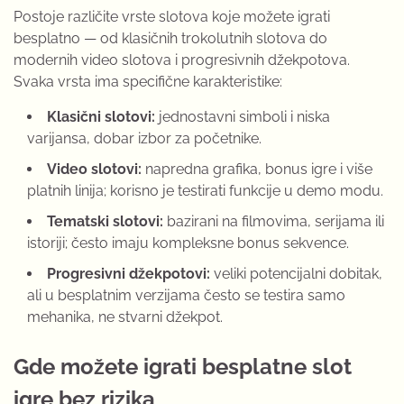
Postoje različite vrste slotova koje možete igrati
besplatno — od klasičnih trokolutnih slotova do
modernih video slotova i progresivnih džekpotova.
Svaka vrsta ima specifične karakteristike:
Klasični slotovi:
jednostavni simboli i niska
varijansa, dobar izbor za početnike.
Video slotovi:
napredna grafika, bonus igre i više
platnih linija; korisno je testirati funkcije u demo modu.
Tematski slotovi:
bazirani na filmovima, serijama ili
istoriji; često imaju kompleksne bonus sekvence.
Progresivni džekpotovi:
veliki potencijalni dobitak,
ali u besplatnim verzijama često se testira samo
mehanika, ne stvarni džekpot.
Gde možete igrati besplatne slot
igre bez rizika