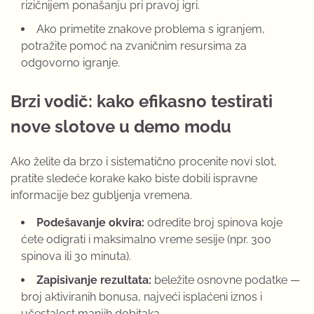
rizičnijem ponašanju pri pravoj igri.
Ako primetite znakove problema s igranjem,
potražite pomoć na zvaničnim resursima za
odgovorno igranje.
Brzi vodič: kako efikasno testirati
nove slotove u demo modu
Ako želite da brzo i sistematično procenite novi slot,
pratite sledeće korake kako biste dobili ispravne
informacije bez gubljenja vremena.
Podešavanje okvira:
odredite broj spinova koje
ćete odigrati i maksimalno vreme sesije (npr. 300
spinova ili 30 minuta).
Zapisivanje rezultata:
beležite osnovne podatke —
broj aktiviranih bonusa, najveći isplaćeni iznos i
učestalost manjih dobitaka.