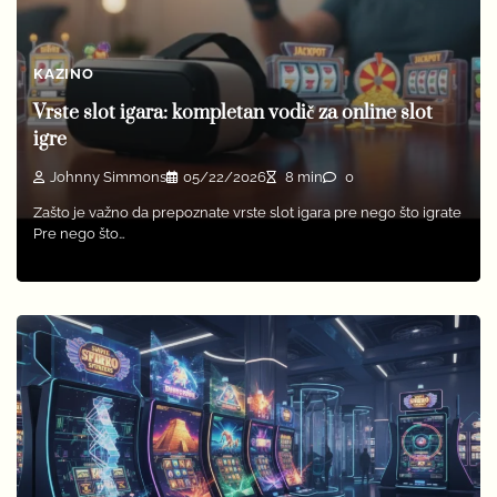
KAZINO
Vrste slot igara: kompletan vodič za online slot
igre
Johnny Simmons
05/22/2026
8 min
0
Zašto je važno da prepoznate vrste slot igara pre nego što igrate
Pre nego što…