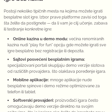
Postoji nekoliko tipičnih mesta na kojima možete igrati
besplatne slot igre. Izbor prave platforme zavisi od toga
šta želite da postignete — da li vam je cilj učenje, zabava
ili testiranje konkretne igre:
Online kazina u demo modu:
većina renomiranih
kazina nudi “play for fun” opciju gde možete igrati sve
igre besplatno bez registracije ili depozita.
Sajtovi posvećeni besplatnim igrama:
specijalizovani portali skupljaju demo verzije slotova
od različitih provajdera, što olakšava poređenje igara.
Mobilne aplikacije:
mnoge aplikacije nude
besplatne spinove i demo režime optimizovane za
telefon ili tablet.
Softverski provajderi:
proizvođači igara često
omogućavaju demo verzije direktno na svojim