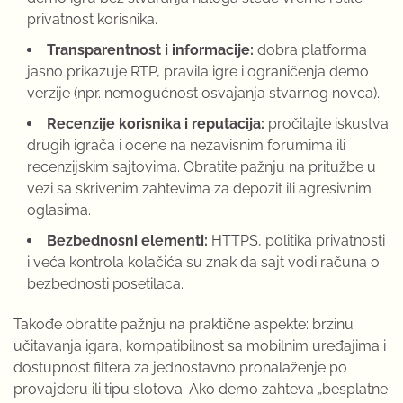
privatnost korisnika.
Transparentnost i informacije:
dobra platforma
jasno prikazuje RTP, pravila igre i ograničenja demo
verzije (npr. nemogućnost osvajanja stvarnog novca).
Recenzije korisnika i reputacija:
pročitajte iskustva
drugih igrača i ocene na nezavisnim forumima ili
recenzijskim sajtovima. Obratite pažnju na pritužbe u
vezi sa skrivenim zahtevima za depozit ili agresivnim
oglasima.
Bezbednosni elementi:
HTTPS, politika privatnosti
i veća kontrola kolačića su znak da sajt vodi računa o
bezbednosti posetilaca.
Takođe obratite pažnju na praktične aspekte: brzinu
učitavanja igara, kompatibilnost sa mobilnim uređajima i
dostupnost filtera za jednostavno pronalaženje po
provajderu ili tipu slotova. Ako demo zahteva „besplatne