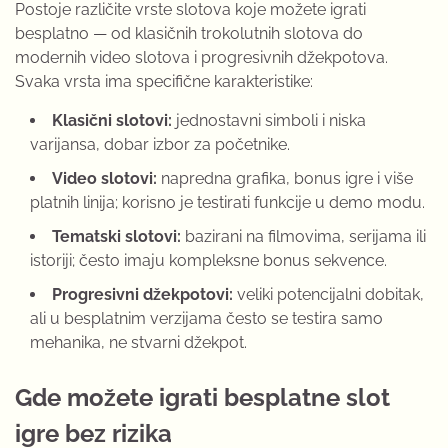
Postoje različite vrste slotova koje možete igrati
besplatno — od klasičnih trokolutnih slotova do
modernih video slotova i progresivnih džekpotova.
Svaka vrsta ima specifične karakteristike:
Klasični slotovi:
jednostavni simboli i niska
varijansa, dobar izbor za početnike.
Video slotovi:
napredna grafika, bonus igre i više
platnih linija; korisno je testirati funkcije u demo modu.
Tematski slotovi:
bazirani na filmovima, serijama ili
istoriji; često imaju kompleksne bonus sekvence.
Progresivni džekpotovi:
veliki potencijalni dobitak,
ali u besplatnim verzijama često se testira samo
mehanika, ne stvarni džekpot.
Gde možete igrati besplatne slot
igre bez rizika