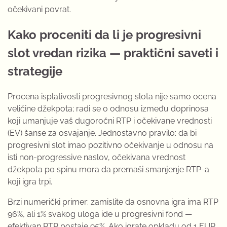
očekivani povrat.
Kako proceniti da li je progresivni
slot vredan rizika — praktični saveti i
strategije
Procena isplativosti progresivnog slota nije samo ocena
veličine džekpota; radi se o odnosu između doprinosa
koji umanjuje vaš dugoročni RTP i očekivane vrednosti
(EV) šanse za osvajanje. Jednostavno pravilo: da bi
progresivni slot imao pozitivno očekivanje u odnosu na
isti non-progressive naslov, očekivana vrednost
džekpota po spinu mora da premaši smanjenje RTP-a
koji igra trpi.
Brzi numerički primer: zamislite da osnovna igra ima RTP
96%, ali 1% svakog uloga ide u progresivni fond —
efektivan RTP postaje 95%. Ako igrate opkladu od 1 EUR,