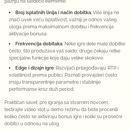
pažnju na sledeće elemente:
Broj isplatnih linija i način dobitka
: Više linija ne
znači uvek veću isplativost; važniji je odnos vašeg
uloga prema maksimalnom dobitku i frekvencija
aktivacije bonusa.
Frekvencija dobitaka
: Neke igre dele male dobitke
često, što produžava vaš saldo; druge čekaju retke
specijalne funkcije koje daju velike skokove.
Edge i dizajn igre
: Razvijači prilagođavaju RTP i
volatilnost prema publici. Poznati provajderi često
imaju transparentnije parametre i stabilnije
performanse kroz duži period.
Praktičan savet: pre igranja sa stvarnim novcem,
testirajte video slot u demo režimu da biste procenili
koliko često se aktiviraju bonus igre i koliki su prosečni
dobitci u odnosu na ulog.