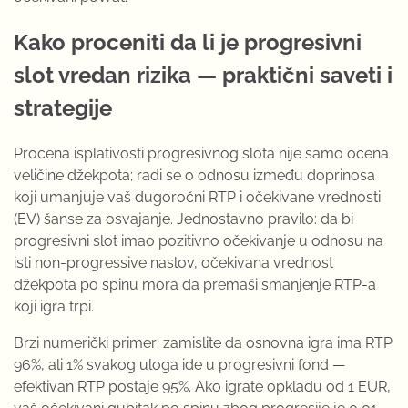
Kako proceniti da li je progresivni
slot vredan rizika — praktični saveti i
strategije
Procena isplativosti progresivnog slota nije samo ocena
veličine džekpota; radi se o odnosu između doprinosa
koji umanjuje vaš dugoročni RTP i očekivane vrednosti
(EV) šanse za osvajanje. Jednostavno pravilo: da bi
progresivni slot imao pozitivno očekivanje u odnosu na
isti non-progressive naslov, očekivana vrednost
džekpota po spinu mora da premaši smanjenje RTP-a
koji igra trpi.
Brzi numerički primer: zamislite da osnovna igra ima RTP
96%, ali 1% svakog uloga ide u progresivni fond —
efektivan RTP postaje 95%. Ako igrate opkladu od 1 EUR,