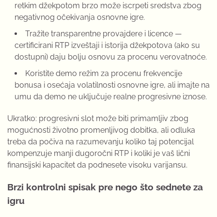
retkim džekpotom brzo može iscrpeti sredstva zbog
negativnog očekivanja osnovne igre.
Tražite transparentne provajdere i licence —
certificirani RTP izveštaji i istorija džekpotova (ako su
dostupni) daju bolju osnovu za procenu verovatnoće.
Koristite demo režim za procenu frekvencije
bonusa i osećaja volatilnosti osnovne igre, ali imajte na
umu da demo ne uključuje realne progresivne iznose.
Ukratko: progresivni slot može biti primamljiv zbog
mogućnosti životno promenljivog dobitka, ali odluka
treba da počiva na razumevanju koliko taj potencijal
kompenzuje manji dugoročni RTP i koliki je vaš lični
finansijski kapacitet da podnesete visoku varijansu.
Brzi kontrolni spisak pre nego što sednete za
igru