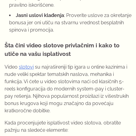
pravilno iskorišćene.
Jasni uslovi klađenja
: Proverite uslove za okretanje
bonusa jer oni utiču na stvarnu vrednost besplatnih
spinova i promocija.
Šta čini video slotove privlačnim i kako to
utiče na vašu isplativost
Video
slotovi
su najrašireniji tip igara u online kazinima i
nude veliki spektar tematskih naslova, mehanika i
funkcija. Vi ćete u video slotovima naći od klasičnih 5-
reels konfiguracija do modernih system-pay i cluster-
pay rešenja. Njihova popularnost proizilazi iz višestrukih
bonus krugova koji mogu značajno da povećaju
kratkoročne dobitke.
Kada procenjujete isplativost video slotova, obratite
pažnju na sledeće elemente: