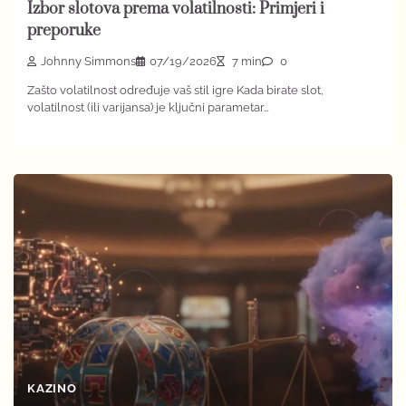
Izbor slotova prema volatilnosti: Primjeri i
preporuke
Johnny Simmons
07/19/2026
7 min
0
Zašto volatilnost određuje vaš stil igre Kada birate slot,
volatilnost (ili varijansa) je ključni parametar…
KAZINO