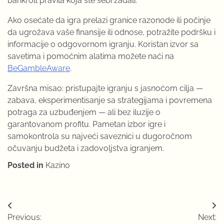
bankroll pravila koja ste sebi zadali.
Ako osećate da igra prelazi granice razonode ili počinje
da ugrožava vaše finansije ili odnose, potražite podršku i
informacije o odgovornom igranju. Koristan izvor sa
savetima i pomoćnim alatima možete naći na
BeGambleAware
.
Završna misao: pristupajte igranju s jasnoćom cilja —
zabava, eksperimentisanje sa strategijama i povremena
potraga za uzbuđenjem — ali bez iluzije o
garantovanom profitu. Pametan izbor igre i
samokontrola su najveći saveznici u dugoročnom
očuvanju budžeta i zadovoljstva igranjem.
Posted in
Kazino
Post
Previous:
Next: