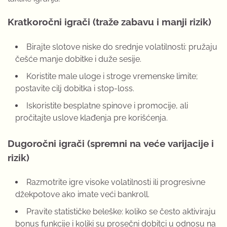
Kratkoročni igrači (traže zabavu i manji rizik)
Birajte slotove niske do srednje volatilnosti: pružaju
češće manje dobitke i duže sesije.
Koristite male uloge i stroge vremenske limite;
postavite cilj dobitka i stop-loss.
Iskoristite besplatne spinove i promocije, ali
pročitajte uslove klađenja pre korišćenja.
Dugoročni igrači (spremni na veće varijacije i
rizik)
Razmotrite igre visoke volatilnosti ili progresivne
džekpotove ako imate veći bankroll.
Pravite statističke beleške: koliko se često aktiviraju
bonus funkcije i koliki su prosečni dobitci u odnosu na