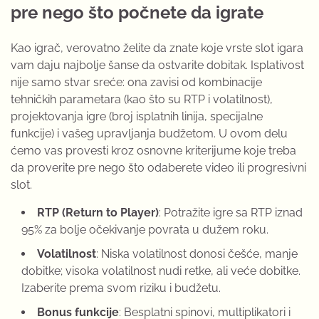
pre nego što počnete da igrate
Kao igrač, verovatno želite da znate koje vrste slot igara
vam daju najbolje šanse da ostvarite dobitak. Isplativost
nije samo stvar sreće: ona zavisi od kombinacije
tehničkih parametara (kao što su RTP i volatilnost),
projektovanja igre (broj isplatnih linija, specijalne
funkcije) i vašeg upravljanja budžetom. U ovom delu
ćemo vas provesti kroz osnovne kriterijume koje treba
da proverite pre nego što odaberete video ili progresivni
slot.
RTP (Return to Player)
: Potražite igre sa RTP iznad
95% za bolje očekivanje povrata u dužem roku.
Volatilnost
: Niska volatilnost donosi češće, manje
dobitke; visoka volatilnost nudi retke, ali veće dobitke.
Izaberite prema svom riziku i budžetu.
Bonus funkcije
: Besplatni spinovi, multiplikatori i