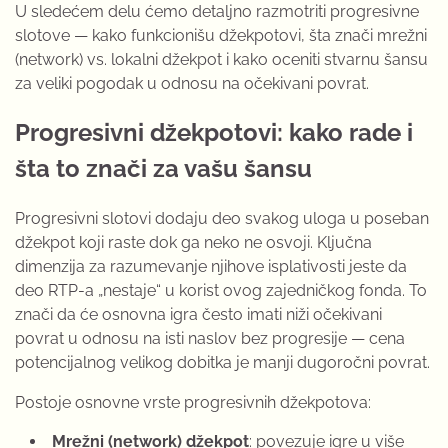
U sledećem delu ćemo detaljno razmotriti progresivne
slotove — kako funkcionišu džekpotovi, šta znači mrežni
(network) vs. lokalni džekpot i kako oceniti stvarnu šansu
za veliki pogodak u odnosu na očekivani povrat.
Progresivni džekpotovi: kako rade i
šta to znači za vašu šansu
Progresivni slotovi dodaju deo svakog uloga u poseban
džekpot koji raste dok ga neko ne osvoji. Ključna
dimenzija za razumevanje njihove isplativosti jeste da
deo RTP-a „nestaje“ u korist ovog zajedničkog fonda. To
znači da će osnovna igra često imati niži očekivani
povrat u odnosu na isti naslov bez progresije — cena
potencijalnog velikog dobitka je manji dugoročni povrat.
Postoje osnovne vrste progresivnih džekpotova:
Mrežni (network) džekpot
: povezuje igre u više