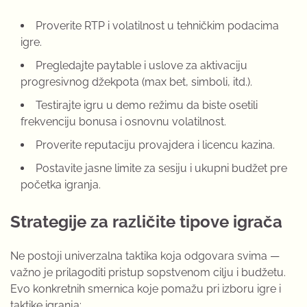
Proverite RTP i volatilnost u tehničkim podacima
igre.
Pregledajte paytable i uslove za aktivaciju
progresivnog džekpota (max bet, simboli, itd.).
Testirajte igru u demo režimu da biste osetili
frekvenciju bonusa i osnovnu volatilnost.
Proverite reputaciju provajdera i licencu kazina.
Postavite jasne limite za sesiju i ukupni budžet pre
početka igranja.
Strategije za različite tipove igrača
Ne postoji univerzalna taktika koja odgovara svima —
važno je prilagoditi pristup sopstvenom cilju i budžetu.
Evo konkretnih smernica koje pomažu pri izboru igre i
taktike igranja: