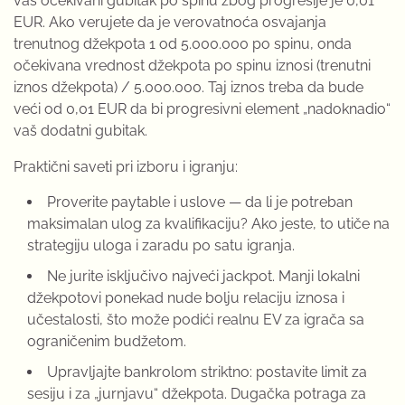
vaš očekivani gubitak po spinu zbog progresije je 0,01
EUR. Ako verujete da je verovatnoća osvajanja
trenutnog džekpota 1 od 5.000.000 po spinu, onda
očekivana vrednost džekpota po spinu iznosi (trenutni
iznos džekpota) / 5.000.000. Taj iznos treba da bude
veći od 0,01 EUR da bi progresivni element „nadoknadio“
vaš dodatni gubitak.
Praktični saveti pri izboru i igranju:
Proverite paytable i uslove — da li je potreban
maksimalan ulog za kvalifikaciju? Ako jeste, to utiče na
strategiju uloga i zaradu po satu igranja.
Ne jurite isključivo najveći jackpot. Manji lokalni
džekpotovi ponekad nude bolju relaciju iznosa i
učestalosti, što može podići realnu EV za igrača sa
ograničenim budžetom.
Upravljajte bankrolom striktno: postavite limit za
sesiju i za „jurnjavu“ džekpota. Dugačka potraga za