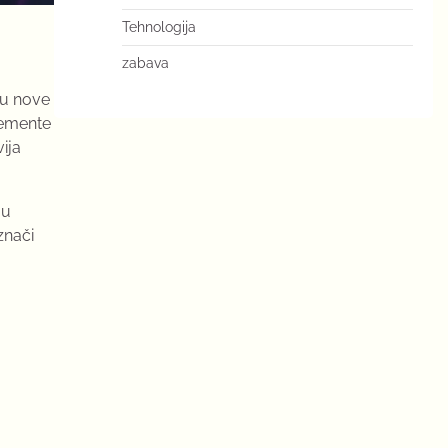
Tehnologija
zabava
su nove
lemente
ija
ju
znači