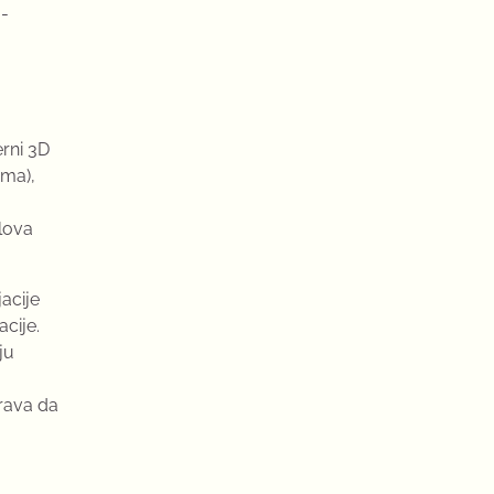
I-
rni 3D
ama),
plova
acije
cije.
ju
urava da