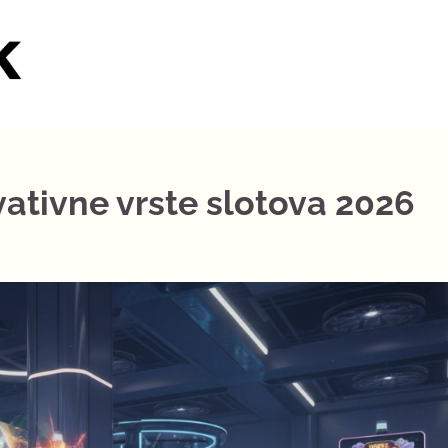
ovativne vrste slotova 2026