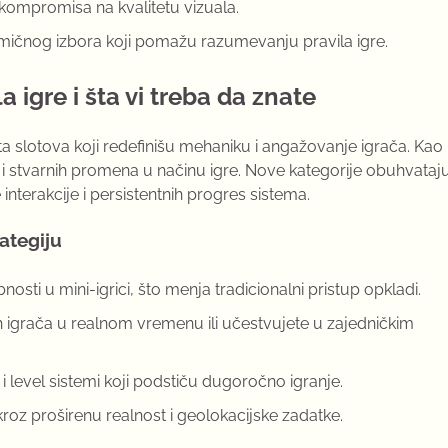
 kompromisa na kvalitetu vizuala.
mičnog izbora koji pomažu razumevanju pravila igre.
 igre i šta vi treba da znate
ta slotova koji redefinišu mehaniku i angažovanje igrača. Kao 
a i stvarnih promena u načinu igre. Nove kategorije obuhvataj
nterakcije i persistentnih progres sistema.
rategiju
osti u mini-igrici, što menja tradicionalni pristup opkladi.
ugih igrača u realnom vremenu ili učestvujete u zajedničkim
 level sistemi koji podstiču dugoročno igranje.
kroz proširenu realnost i geolokacijske zadatke.