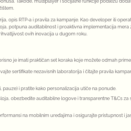
u bonusa. Takođe, multiplayer i socijalne funkcije podležu dod
žištem.
rija, opis RTP‑a i pravila za kampanje. Kao developer ili operat
loja, potpuna auditabilnost i proaktivna implementacija mera 
prihvatljivost ovih inovacija u dugom roku.
korisno je imati praktičan set koraka koje možete odmah primen
ajte sertifikate nezavisnih laboratorija i čitajte pravila kampa
ti, pauze) i pratite kako personalizacija utiče na ponude.
‑sloja, obezbedite auditabilne logove i transparentne T&Cs za 
erformansi na mobilnim uređajima i osigurajte pristupnost i j