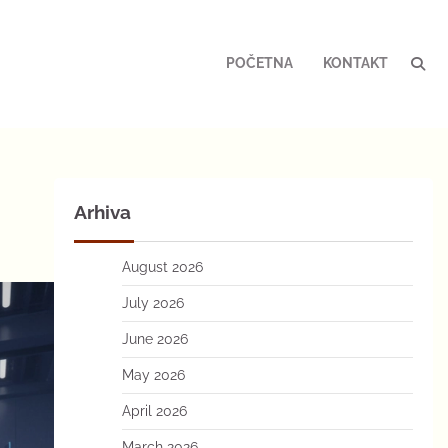
POČETNA
KONTAKT
Arhiva
August 2026
July 2026
June 2026
May 2026
April 2026
March 2026