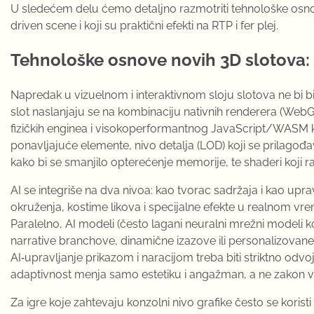
U sledećem delu ćemo detaljno razmotriti tehnološke osno
driven scene i koji su praktični efekti na RTP i fer plej.
Tehnološke osnove novih 3D slotova: re
Napredak u vizuelnom i interaktivnom sloju slotova ne bi 
slot naslanjaju se na kombinaciju nativnih renderera (W
fizičkih enginea i visokoperformantnog JavaScript/WASM ko
ponavljajuće elemente, nivo detalja (LOD) koji se prilago
kako bi se smanjilo opterećenje memorije, te shaderi koji 
AI se integriše na dva nivoa: kao tvorac sadržaja i kao upr
okruženja, kostime likova i specijalne efekte u realnom v
Paralelno, AI modeli (često lagani neuralni mrežni modeli koj
narrative branchove, dinamične izazove ili personalizovane
AI‑upravljanje prikazom i naracijom treba biti striktno o
adaptivnost menja samo estetiku i angažman, a ne zakon 
Za igre koje zahtevaju konzolni nivo grafike često se koristi h