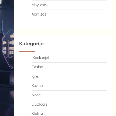
May 2024
April 2024
Kategorije
[Kockanje]
Casino
Igre
Kazino
None
Outdoors
Slotovi