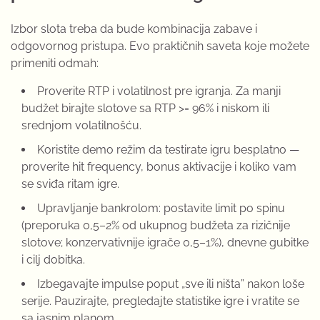
Izbor slota treba da bude kombinacija zabave i
odgovornog pristupa. Evo praktičnih saveta koje možete
primeniti odmah:
Proverite RTP i volatilnost pre igranja. Za manji
budžet birajte slotove sa RTP >= 96% i niskom ili
srednjom volatilnošću.
Koristite demo režim da testirate igru besplatno —
proverite hit frequency, bonus aktivacije i koliko vam
se sviđa ritam igre.
Upravljanje bankrolom: postavite limit po spinu
(preporuka 0,5–2% od ukupnog budžeta za rizičnije
slotove; konzervativnije igrače 0,5–1%), dnevne gubitke
i cilj dobitka.
Izbegavajte impulse poput „sve ili ništa” nakon loše
serije. Pauzirajte, pregledajte statistike igre i vratite se
sa jasnim planom.