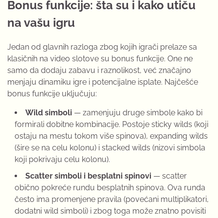
Bonus funkcije: šta su i kako utiču
na vašu igru
Jedan od glavnih razloga zbog kojih igrači prelaze sa
klasičnih na video slotove su bonus funkcije. One ne
samo da dodaju zabavu i raznolikost, već značajno
menjaju dinamiku igre i potencijalne isplate. Najčešće
bonus funkcije uključuju:
Wild simboli
— zamenjuju druge simbole kako bi
formirali dobitne kombinacije. Postoje sticky wilds (koji
ostaju na mestu tokom više spinova), expanding wilds
(šire se na celu kolonu) i stacked wilds (nizovi simbola
koji pokrivaju celu kolonu).
Scatter simboli i besplatni spinovi
— scatter
obično pokreće rundu besplatnih spinova. Ova runda
često ima promenjene pravila (povećani multiplikatori,
dodatni wild simboli) i zbog toga može znatno povisiti