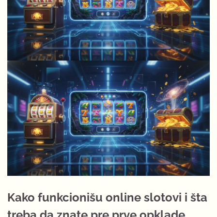
Kako funkcionišu online slotovi i šta
treba da znate pre prve opklade