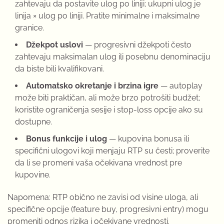
zahtevaju da postavite ulog po liniji; ukupni ulog je
linija × ulog po liniji. Pratite minimalne i maksimalne
granice.
Džekpot uslovi
— progresivni džekpoti često
zahtevaju maksimalan ulog ili posebnu denominaciju
da biste bili kvalifikovani.
Automatsko okretanje i brzina igre
— autoplay
može biti praktičan, ali može brzo potrošiti budžet;
koristite ograničenja sesije i stop-loss opcije ako su
dostupne.
Bonus funkcije i ulog
— kupovina bonusa ili
specifični ulogovi koji menjaju RTP su česti; proverite
da li se promeni vaša očekivana vrednost pre
kupovine.
Napomena: RTP obično ne zavisi od visine uloga, ali
specifične opcije (feature buy, progresivni entry) mogu
promeniti odnos rizika i očekivane vrednosti.