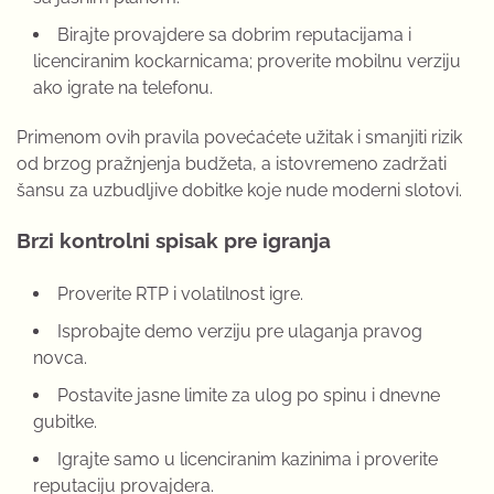
Birajte provajdere sa dobrim reputacijama i
licenciranim kockarnicama; proverite mobilnu verziju
ako igrate na telefonu.
Primenom ovih pravila povećaćete užitak i smanjiti rizik
od brzog pražnjenja budžeta, a istovremeno zadržati
šansu za uzbudljive dobitke koje nude moderni slotovi.
Brzi kontrolni spisak pre igranja
Proverite RTP i volatilnost igre.
Isprobajte demo verziju pre ulaganja pravog
novca.
Postavite jasne limite za ulog po spinu i dnevne
gubitke.
Igrajte samo u licenciranim kazinima i proverite
reputaciju provajdera.