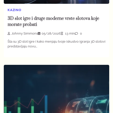
KAZINO
3D slot igre i druge moderne vrste slotova koje
morate probati
Johnny Simmons
05/28/2026
13 min
0
Šta su 3D slot igre i kako menjaju tvoje iskustvo igranja 3D slotovi
predstavljaju novu…