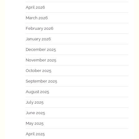
April 2026
March 2026
February 2026
January 2026
December 2025
November 2025
October 2025
September 2025
August 2025
July 2025
June 2025
May 2025
April 2025