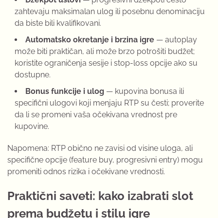
zahtevaju maksimalan ulog ili posebnu denominaciju
da biste bili kvalifikovani.
Automatsko okretanje i brzina igre
— autoplay
može biti praktičan, ali može brzo potrošiti budžet;
koristite ograničenja sesije i stop-loss opcije ako su
dostupne.
Bonus funkcije i ulog
— kupovina bonusa ili
specifični ulogovi koji menjaju RTP su česti; proverite
da li se promeni vaša očekivana vrednost pre
kupovine.
Napomena: RTP obično ne zavisi od visine uloga, ali
specifične opcije (feature buy, progresivni entry) mogu
promeniti odnos rizika i očekivane vrednosti.
Praktični saveti: kako izabrati slot
prema budžetu i stilu igre