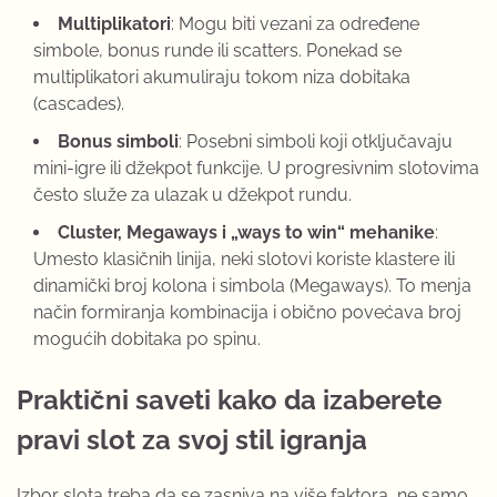
Multiplikatori
: Mogu biti vezani za određene
simbole, bonus runde ili scatters. Ponekad se
multiplikatori akumuliraju tokom niza dobitaka
(cascades).
Bonus simboli
: Posebni simboli koji otključavaju
mini-igre ili džekpot funkcije. U progresivnim slotovima
često služe za ulazak u džekpot rundu.
Cluster, Megaways i „ways to win“ mehanike
:
Umesto klasičnih linija, neki slotovi koriste klastere ili
dinamički broj kolona i simbola (Megaways). To menja
način formiranja kombinacija i obično povećava broj
mogućih dobitaka po spinu.
Praktični saveti kako da izaberete
pravi slot za svoj stil igranja
Izbor slota treba da se zasniva na više faktora, ne samo