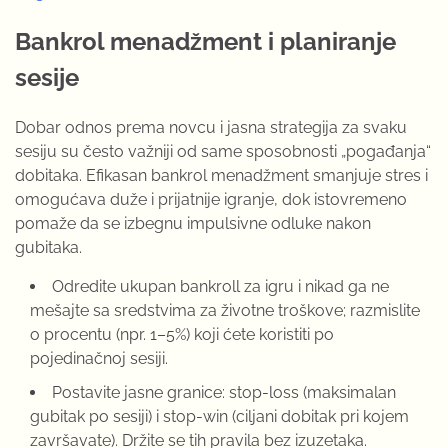
Bankrol menadžment i planiranje
sesije
Dobar odnos prema novcu i jasna strategija za svaku
sesiju su često važniji od same sposobnosti „pogađanja“
dobitaka. Efikasan bankrol menadžment smanjuje stres i
omogućava duže i prijatnije igranje, dok istovremeno
pomaže da se izbegnu impulsivne odluke nakon
gubitaka.
Odredite ukupan bankroll za igru i nikad ga ne
mešajte sa sredstvima za životne troškove; razmislite
o procentu (npr. 1–5%) koji ćete koristiti po
pojedinačnoj sesiji.
Postavite jasne granice: stop-loss (maksimalan
gubitak po sesiji) i stop-win (ciljani dobitak pri kojem
završavate). Držite se tih pravila bez izuzetaka.