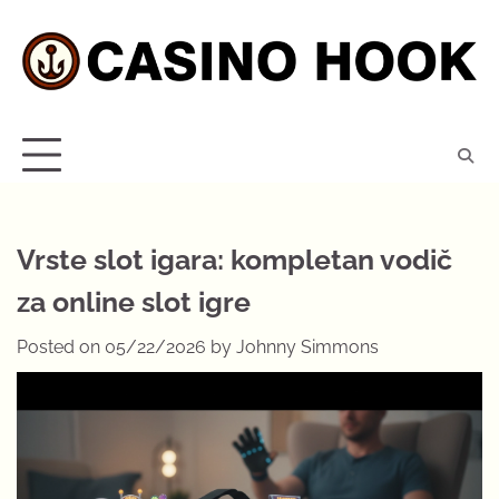
Skip
to
content
Vrste slot igara: kompletan vodič
za online slot igre
Posted on
05/22/2026
by
Johnny Simmons