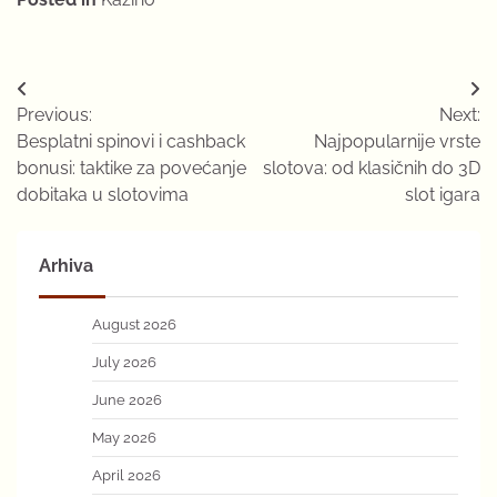
Post
Previous:
Next:
navigation
Besplatni spinovi i cashback
Najpopularnije vrste
bonusi: taktike za povećanje
slotova: od klasičnih do 3D
dobitaka u slotovima
slot igara
Arhiva
August 2026
July 2026
June 2026
May 2026
April 2026