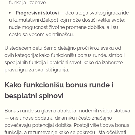
funkcija i zabave.
Progresivni slotovi
— deo uloga svakog igrača ide
u kumulativni džekpot koji može dostići velike svote;
nude mogućnost životne promene dobitka, ali su
često sa većom volatilnošću.
U sledećem delu ćemo detaljno proći kroz svaku od
ovih kategorija: kako funkcionišu bonus runde, simboli
specijalnih funkcija i praktični saveti kako da izaberete
pravu igru za svoj stil igranja.
Kako funkcionišu bonus runde i
besplatni spinovi
Bonus runde su glavna atrakcija modernih video slotova
— one unose dodatnu dinamiku i često značajno
povećavaju potencijal dobitka. Postoji više tipova bonus
funkcija, a razumevanje kako se pokreću i šta očekivati