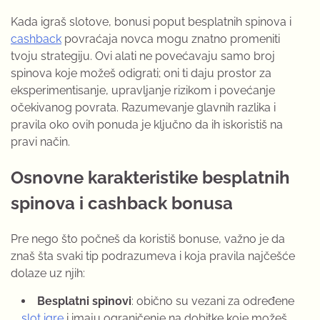
Kada igraš slotove, bonusi poput besplatnih spinova i
cashback
povraćaja novca mogu znatno promeniti
tvoju strategiju. Ovi alati ne povećavaju samo broj
spinova koje možeš odigrati; oni ti daju prostor za
eksperimentisanje, upravljanje rizikom i povećanje
očekivanog povrata. Razumevanje glavnih razlika i
pravila oko ovih ponuda je ključno da ih iskoristiš na
pravi način.
Osnovne karakteristike besplatnih
spinova i cashback bonusa
Pre nego što počneš da koristiš bonuse, važno je da
znaš šta svaki tip podrazumeva i koja pravila najčešće
dolaze uz njih:
Besplatni spinovi
: obično su vezani za određene
slot igre
i imaju ograničenje na dobitke koje možeš