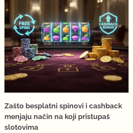
Zašto besplatni spinovi i cashback
menjaju način na koji pristupaš
slotovima