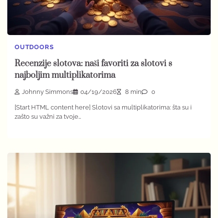
OUTDOORS
Recenzije slotova: naši favoriti za slotovi s
najboljim multiplikatorima
Johnny Simmons
04/19/2026
8 min
0
[Start HTML content here] Slotovi sa multiplikatorima: šta su i
zašto su važni za tvoje…