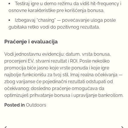
Testiraj igre u demo režimu da vidiš hit-frequency i
osnovne karakteristike pre korišćenja bonusa.
Izbegavaj “chasing” — povećavanje uloga posle
gubitaka retko vodi do pozitivnog rezultata.
Praćenje i evaluacija
Vodi jednostavnu evidenciju: datum, vrsta bonusa,
procenjeni EV, stvarni rezultat i ROI. Posle nekoliko
promocija biće jasno koje vrste ponuda i koje igre
najbolje funkcionišu za tvoj stil. Imaj realna očekivanja —
zbog varijanse će pojedinačni rezultati odstupati od
očekivanog; dosledno praćenje omogućava da
optimizuješ prihvatanje bonusa i upravljanje bankrollom.
Posted in
Outdoors