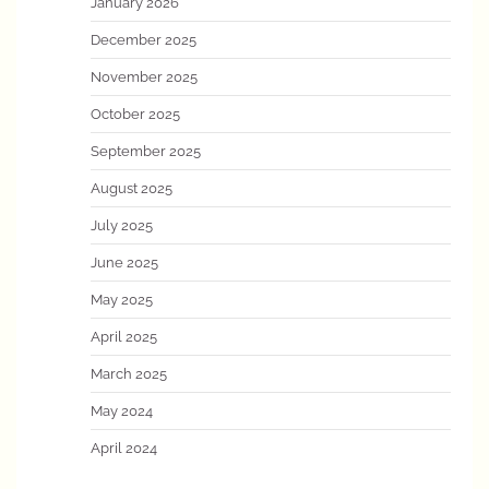
January 2026
December 2025
November 2025
October 2025
September 2025
August 2025
July 2025
June 2025
May 2025
April 2025
March 2025
May 2024
April 2024