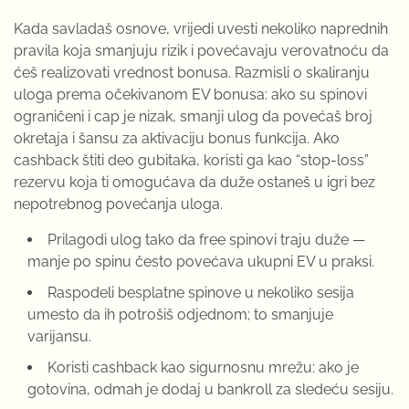
Kada savladaš osnove, vrijedi uvesti nekoliko naprednih
pravila koja smanjuju rizik i povećavaju verovatnoću da
ćeš realizovati vrednost bonusa. Razmisli o skaliranju
uloga prema očekivanom EV bonusa: ako su spinovi
ograničeni i cap je nizak, smanji ulog da povećaš broj
okretaja i šansu za aktivaciju bonus funkcija. Ako
cashback štiti deo gubitaka, koristi ga kao “stop-loss”
rezervu koja ti omogućava da duže ostaneš u igri bez
nepotrebnog povećanja uloga.
Prilagodi ulog tako da free spinovi traju duže —
manje po spinu često povećava ukupni EV u praksi.
Raspodeli besplatne spinove u nekoliko sesija
umesto da ih potrošiš odjednom; to smanjuje
varijansu.
Koristi cashback kao sigurnosnu mrežu: ako je
gotovina, odmah je dodaj u bankroll za sledeću sesiju.