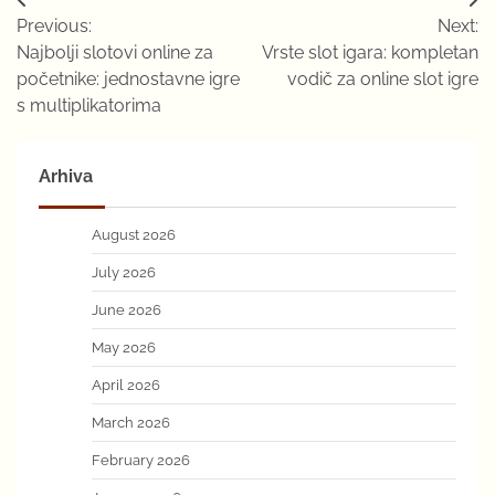
Post
Previous:
Next:
navigation
Najbolji slotovi online za
Vrste slot igara: kompletan
početnike: jednostavne igre
vodič za online slot igre
s multiplikatorima
Arhiva
August 2026
July 2026
June 2026
May 2026
April 2026
March 2026
February 2026