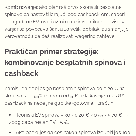
Kombinovanje: ako planiraš prvo iskoristiti besplatne
spinove pa nastaviti igrajući pod cashback-om, saberi
prilagođene EV-ove i uzmi u obzir volatilnost — visoka
varijansa povećava šansu za veliki dobitak, ali smanjuje
verovatnoću da ćeš realizovati wagering zahteve.
Praktičan primer strategije:
kombinovanje besplatnih spinova i
cashback
Zamisli da dobiješ 30 besplatnih spinova po 0.20 € na
slotu sa RTP 95% i capom od 5 €, i da kasnije imaš 8%
cashback na nedeljne gubitke (gotovina). Izračun:
Teorijski EV spinova = 30 × 0.20 € × 0.95 = 5.70 € →
zbog capa realan EV = 5 €.
Ako očekuješ da ćeš nakon spinova izgubiti još 100