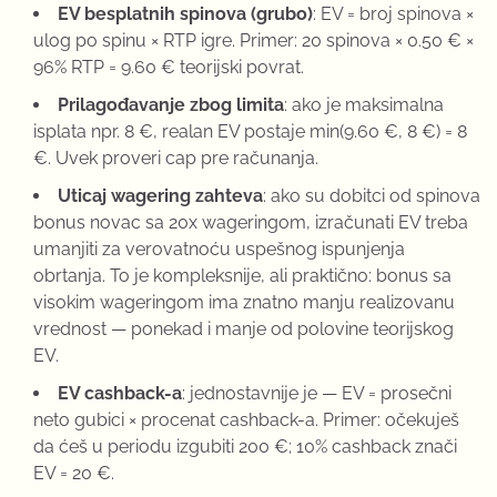
EV besplatnih spinova (grubo)
: EV = broj spinova ×
ulog po spinu × RTP igre. Primer: 20 spinova × 0.50 € ×
96% RTP = 9.60 € teorijski povrat.
Prilagođavanje zbog limita
: ako je maksimalna
isplata npr. 8 €, realan EV postaje min(9.60 €, 8 €) = 8
€. Uvek proveri cap pre računanja.
Uticaj wagering zahteva
: ako su dobitci od spinova
bonus novac sa 20x wageringom, izračunati EV treba
umanjiti za verovatnoću uspešnog ispunjenja
obrtanja. To je kompleksnije, ali praktično: bonus sa
visokim wageringom ima znatno manju realizovanu
vrednost — ponekad i manje od polovine teorijskog
EV.
EV cashback-a
: jednostavnije je — EV = prosečni
neto gubici × procenat cashback-a. Primer: očekuješ
da ćeš u periodu izgubiti 200 €; 10% cashback znači
EV = 20 €.