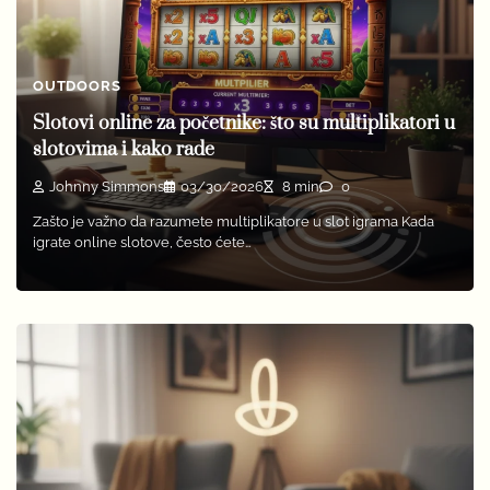
OUTDOORS
Slotovi online za početnike: što su multiplikatori u
slotovima i kako rade
Johnny Simmons
03/30/2026
8 min
0
Zašto je važno da razumete multiplikatore u slot igrama Kada
igrate online slotove, često ćete…