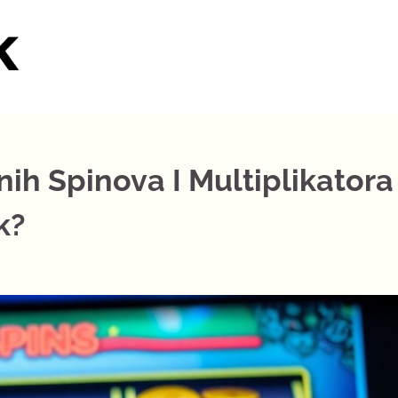
ih Spinova I Multiplikatora
k?