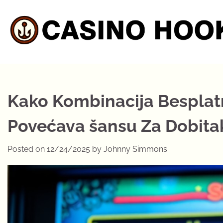
Skip
to
content
Kako Kombinacija Besplatn
Povećava šansu Za Dobita
Posted on
12/24/2025
by
Johnny Simmons