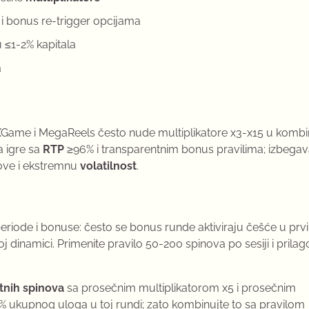
i bonus re-trigger opcijama
nu ≤1-2% kapitala
a
XGame i MegaReels često nude multiplikatore x3-x15 u kombin
a igre sa
RTP
≥96% i transparentnim bonus pravilima; izbegav
love i ekstremnu
volatilnost
.
periode i bonuse: često se bonus rundе aktiviraju češće u prv
oj dinamici. Primenite pravilo 50-200 spinova po sesiji i prilag
tnih spinova
sa prosečnim multiplikatorom x5 i prosečnim
% ukupnog uloga u toj rundi; zato kombinujte to sa pravilom