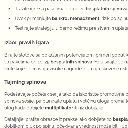
Tražite igre sa paketima od 10-20
besplatnih spinova
Uvek primenjujte
bankrol menadžment
: rizik po spi
Testirajte strategiju u demo režimu pre stvarnih uplat
Izbor pravih igara
Birajte slotove sa dokazanim potencijalom: primeri poput 
sa paketima od 10-25
besplatnih spinova
. Fokusirajte se n
titule koje obećavaju visoke nagrade ali imaju skrivene us
Tajming spinova
Podešavajte početak serija tako da iskoristite promotivne 
spinova sesije, pa planirajte uplatu i veličinu uloga prema t
ulog kada dobijete
multiplikator
ili niz dobitaka.
Detaljnije, pratite obrasce iz prakse: ako dobijete 20
bespla
dobitkom 0,6x po spinu, očekivana vrednost može biti ~60