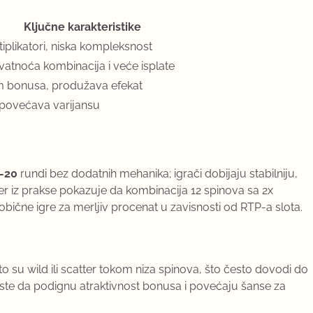
Ključne karakteristike
tiplikatori, niska kompleksnost
vatnoća kombinacija i veće isplate
 bonusa, produžava efekat
 povećava varijansu
-20
rundi bez dodatnih mehanika; igrači dobijaju stabilniju,
mer iz prakse pokazuje da kombinacija 12 spinova sa 2x
ične igre za merljiv procenat u zavisnosti od RTP-a slota.
što su wild ili scatter tokom niza spinova, što često dovodi do
 koriste da podignu atraktivnost bonusa i povećaju šanse za