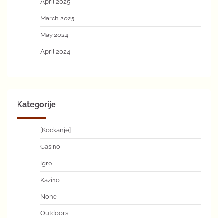
April 2025
March 2025
May 2024
April 2024
Kategorije
[Kockanje]
Casino
Igre
Kazino
None
Outdoors