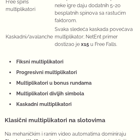
Free spins
neke igre daju dodatnih 5-20
multiplikatori
besplatnih spinova sa rastućim
faktorom.
Svaka sledeća kaskada povećava
Kaskadni/avalanche
multiplikator; NetEnt primer
dostizao je
x15
u Free Falls.
Fiksni multiplikatori
Progresivni multiplikatori
Multiplikatori u bonus rundama
Multiplikatori divljih simbola
Kaskadni multiplikatori
Klasični multiplikatori na slotovima
Na mehaničkim i ranim video automatima dominiraju