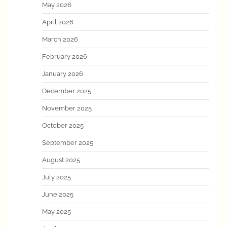
May 2026
April 2026
March 2026
February 2026
January 2026
December 2025
November 2025
October 2025
September 2025
August 2025
July 2025
June 2025
May 2025