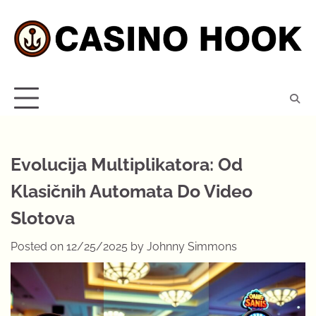
Skip
to
content
Evolucija Multiplikatora: Od
Klasičnih Automata Do Video
Slotova
Posted on
12/25/2025
by
Johnny Simmons