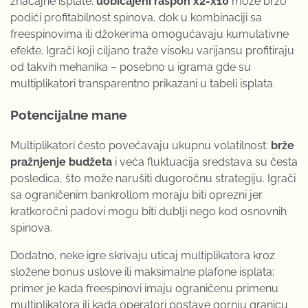
značajne isplate:
uobičajeni raspon x2-x10
može brzo
podići profitabilnost spinova, dok u kombinaciji sa
freespinovima ili džokerima omogućavaju kumulativne
efekte. Igrači koji ciljano traže visoku varijansu profitiraju
od takvih mehanika – posebno u igrama gde su
multiplikatori transparentno prikazani u tabeli isplata.
Potencijalne mane
Multiplikatori često povećavaju ukupnu volatilnost:
brže
pražnjenje budžeta
i veća fluktuacija sredstava su česta
posledica, što može narušiti dugoročnu strategiju. Igrači
sa ograničenim bankrollom moraju biti oprezni jer
kratkoročni padovi mogu biti dublji nego kod osnovnih
spinova.
Dodatno, neke igre skrivaju uticaj multiplikatora kroz
složene bonus uslove ili maksimalne plafone isplata;
primer je kada freespinovi imaju ograničenu primenu
multiplikatora ili kada operatori postave gornju granicu