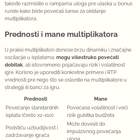
takođe razmislite o rampama uloga pre ulaska u bonus
runde kako biste povećali šanse za okidanje
multiplikatora.
Prednosti i mane multiplikatora
U praksi multiplikatori donose brzu dinamiku i značajne
oscilacije u isplatama;
mogu višestruko povećati
dobitak
, ali istovremeno pojačavaju rizik i volatilnost
igre. Korisno je uporediti konkretne primere i RTP
vrednosti pre nego što se oslonite na multiplikatore u
strategiji ili banci za igru.
Prednosti
Mane
Povećanje standardnih
Povećana volatilnost i veći
isplata (često x2-x10)
rizik gubitka budžeta
Može dovesti do
Podstiču uzbudljivost i
impulzivnog povećanja
zadržavanje igrača
uloga