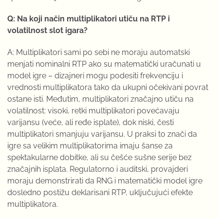
Q: Na koji način multiplikatori utiču na RTP i
volatilnost slot igara?
A: Multiplikatori sami po sebi ne moraju automatski
menjati nominalni RTP ako su matematički uračunati u
model igre – dizajneri mogu podesiti frekvenciju i
vrednosti multiplikatora tako da ukupni očekivani povrat
ostane isti. Međutim, multiplikatori značajno utiču na
volatilnost: visoki, retki multiplikatori povećavaju
varijansu (veće, ali ređe isplate), dok niski, česti
multiplikatori smanjuju varijansu. U praksi to znači da
igre sa velikim multiplikatorima imaju šanse za
spektakularne dobitke, ali su češće sušne serije bez
značajnih isplata. Regulatorno i auditski, provajderi
moraju demonstrirati da RNG i matematički model igre
dosledno postižu deklarisani RTP, uključujući efekte
multiplikatora.