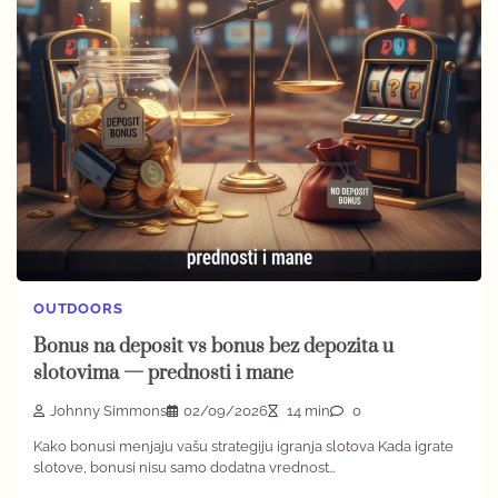
OUTDOORS
Bonus na deposit vs bonus bez depozita u
slotovima — prednosti i mane
Johnny Simmons
02/09/2026
14 min
0
Kako bonusi menjaju vašu strategiju igranja slotova Kada igrate
slotove, bonusi nisu samo dodatna vrednost…