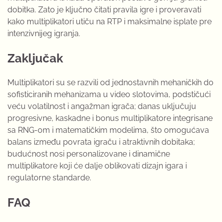
dobitka. Zato je ključno čitati pravila igre i proveravati
kako multiplikatori utiču na RTP i maksimalne isplate pre
intenzivnijeg igranja.
Zaključak
Multiplikatori su se razvili od jednostavnih mehaničkih do
sofisticiranih mehanizama u video slotovima, podstičući
veću volatilnost i angažman igrača; danas uključuju
progresivne, kaskadne i bonus multiplikatore integrisane
sa RNG-om i matematičkim modelima, što omogućava
balans između povrata igraču i atraktivnih dobitaka;
budućnost nosi personalizovane i dinamične
multiplikatore koji će dalje oblikovati dizajn igara i
regulatorne standarde.
FAQ