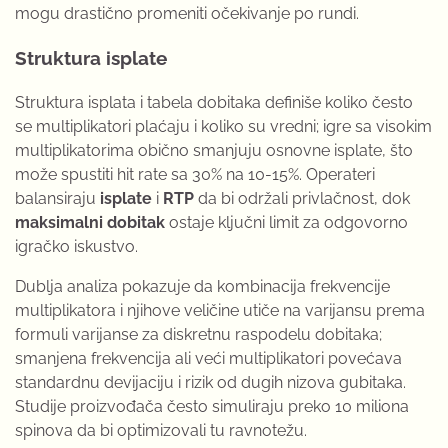
mogu drastično promeniti očekivanje po rundi.
Struktura isplate
Struktura isplata i tabela dobitaka definiše koliko često
se multiplikatori plaćaju i koliko su vredni; igre sa visokim
multiplikatorima obično smanjuju osnovne isplate, što
može spustiti hit rate sa 30% na 10-15%. Operateri
balansiraju
isplate
i
RTP
da bi održali privlačnost, dok
maksimalni dobitak
ostaje ključni limit za odgovorno
igračko iskustvo.
Dublja analiza pokazuje da kombinacija frekvencije
multiplikatora i njihove veličine utiče na varijansu prema
formuli varijanse za diskretnu raspodelu dobitaka;
smanjena frekvencija ali veći multiplikatori povećava
standardnu devijaciju i rizik od dugih nizova gubitaka.
Studije proizvođača često simuliraju preko 10 miliona
spinova da bi optimizovali tu ravnotežu.