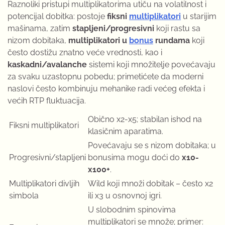
Raznoliki pristupi multiplikatorima utiču na volatilnost i
potencijal dobitka: postoje
fiksni
multiplikatori
u starijim
mašinama, zatim
stapljeni/progresivni
koji rastu sa
nizom dobitaka,
multiplikatori u
bonus
rundama
koji
često dostižu znatno veće vrednosti, kao i
kaskadni/avalanche
sistemi koji množitelje povećavaju
za svaku uzastopnu pobedu; primetićete da moderni
naslovi često kombinuju mehanike radi većeg efekta i
većih RTP fluktuacija.
Obično x2-x5; stabilan ishod na
Fiksni multiplikatori
klasičnim aparatima.
Povećavaju se s nizom dobitaka; u
Progresivni/stapljeni
bonusima mogu doći do
x10-
x100+
.
Multiplikatori divljih
Wild koji množi dobitak – često x2
simbola
ili x3 u osnovnoj igri.
U slobodnim spinovima
multiplikatori se množe; primer: