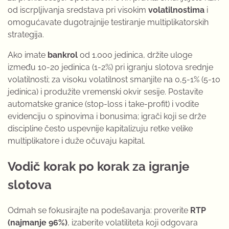
od iscrpljivanja sredstava pri visokim
volatilnostima
i
omogućavate dugotrajnije testiranje multiplikatorskih
strategija.
Ako imate
bankrol
od 1.000 jedinica, držite uloge
između 10-20 jedinica (1-2%) pri igranju slotova srednje
volatilnosti; za visoku volatilnost smanjite na 0,5-1% (5-10
jedinica) i produžite vremenski okvir sesije. Postavite
automatske granice (stop-loss i take-profit) i vodite
evidenciju o spinovima i bonusima; igrači koji se drže
discipline često uspevnije kapitalizuju retke velike
multiplikatore i duže očuvaju kapital.
Vodič korak po korak za igranje
slotova
Odmah se fokusirajte na podešavanja: proverite
RTP
(najmanje 96%)
, izaberite volatiliteta koji odgovara