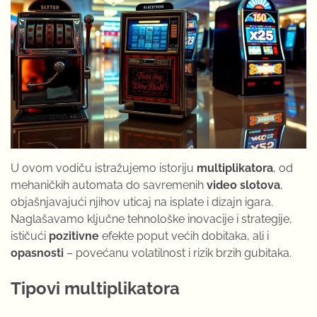
U ovom vodiču istražujemo istoriju
multiplikatora
, od
mehaničkih automata do savremenih
video slotova
,
objašnjavajući njihov uticaj na isplate i dizajn igara.
Naglašavamo ključne tehnološke inovacije i strategije,
ističući
pozitivne
efekte poput većih dobitaka, ali i
opasnosti
– povećanu volatilnost i rizik brzih gubitaka.
Tipovi multiplikatora