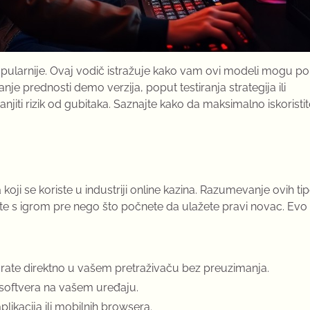
opularnije. Ovaj vodič istražuje kako vam ovi modeli mogu p
nje prednosti demo verzija, poput testiranja strategija ili
jiti rizik od gubitaka. Saznajte kako da maksimalno iskoristi
koji se koriste u industriji online kazina. Razumevanje ovih ti
 s igrom pre nego što počnete da ulažete pravi novac. Evo
te direktno u vašem pretraživaču bez preuzimanja.
 softvera na vašem uređaju.
likacija ili mobilnih browsera.