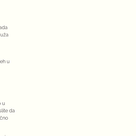
Kada
ruža
peh u
o u
lite da
ično