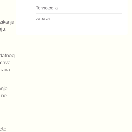
Tehnologija
zabava
zikanja
ju.
odatnog
ućava
ućava
anje
m ne
ete