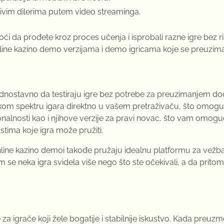
 živim dilerima putem video streaminga.
 da prođete kroz proces učenja i isprobali razne igre bez ri
nline kazino demo verzijama i demo igricama koje se preuzima
 jednostavno da testiraju igre bez potrebe za preuzimanjem d
rokom spektru igara direktno u vašem pretraživaču, što omog
ionalnosti kao i njihove verzije za pravi novac, što vam omog
tima koje igra može pružiti.
line kazino demoi takođe pružaju idealnu platformu za vežb
vam se neka igra svidela više nego što ste očekivali, a da prito
a igrače koji žele bogatije i stabilnije iskustvo. Kada preuzm