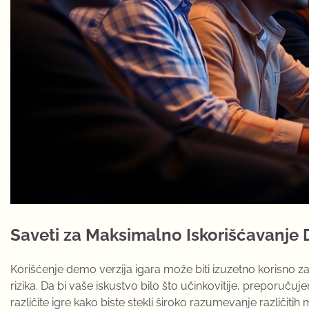
Saveti za Maksimalno Iskorišćavanje
Korišćenje demo verzija igara može biti izuzetno korisno za 
rizika. Da bi vaše iskustvo bilo što učinkovitije, preporučuj
različite igre kako biste stekli široko razumevanje različit