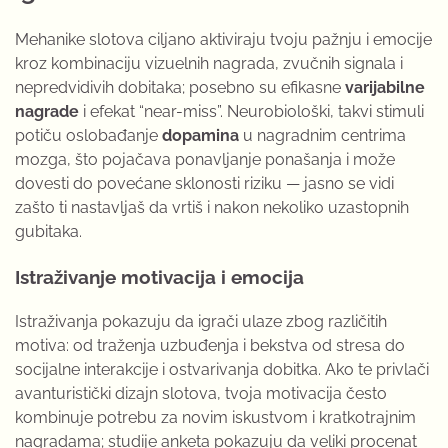
Mehanike slotova ciljano aktiviraju tvoju pažnju i emocije
kroz kombinaciju vizuelnih nagrada, zvučnih signala i
nepredvidivih dobitaka; posebno su efikasne
varijabilne
nagrade
i efekat “near-miss”. Neurobiološki, takvi stimuli
potiču oslobađanje
dopamina
u nagradnim centrima
mozga, što pojačava ponavljanje ponašanja i može
dovesti do povećane sklonosti riziku — jasno se vidi
zašto ti nastavljaš da vrtiš i nakon nekoliko uzastopnih
gubitaka.
Istraživanje motivacija i emocija
Istraživanja pokazuju da igrači ulaze zbog različitih
motiva: od traženja uzbuđenja i bekstva od stresa do
socijalne interakcije i ostvarivanja dobitka. Ako te privlači
avanturistički dizajn slotova, tvoja motivacija često
kombinuje potrebu za novim iskustvom i kratkotrajnim
nagradama; studije anketa pokazuju da veliki procenat