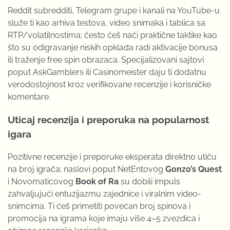
Reddit subredditi, Telegram grupe i kanali na YouTube-u
služe ti kao arhiva testova, video snimaka i tablica sa
RTP/volatilnostima; često ćeš naći praktične taktike kao
što su odigravanje niskih opklada radi aktivacije bonusa
ili traženje free spin obrazaca. Specijalizovani sajtovi
poput AskGamblers ili Casinomeister daju ti dodatnu
verodostojnost kroz verifikovane recenzije i korisničke
komentare.
Uticaj recenzija i preporuka na popularnost
igara
Pozitivne recenzije i preporuke eksperata direktno utiču
na broj igrača; naslovi poput NetEntovog
Gonzo’s Quest
i Novomaticovog
Book of Ra
su dobili impuls
zahvaljujući entuzijazmu zajednice i viralnim video-
snimcima. Ti ćeš primetiti povećan broj spinova i
promocija na igrama koje imaju više 4–5 zvezdica i