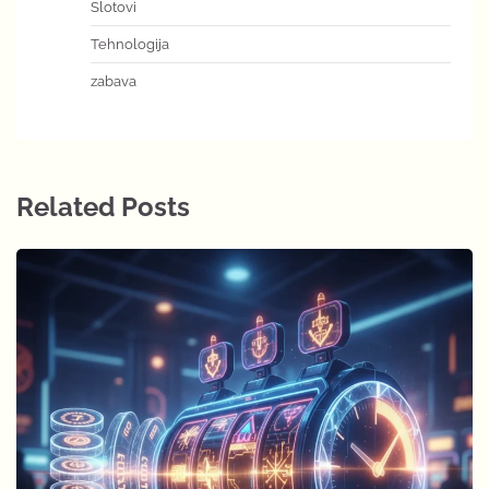
Slotovi
Tehnologija
zabava
Related Posts