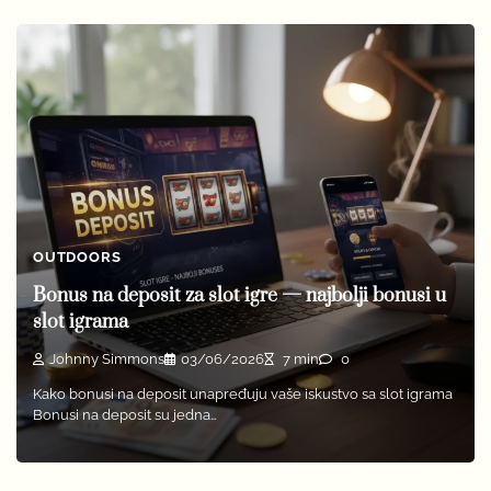
OUTDOORS
Bonus na deposit za slot igre — najbolji bonusi u
slot igrama
Johnny Simmons
03/06/2026
7 min
0
Kako bonusi na deposit unapređuju vaše iskustvo sa slot igrama
Bonusi na deposit su jedna…