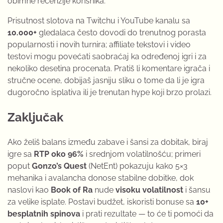
obimne recenzije korisnika.
Prisutnost slotova na Twitchu i YouTube kanalu sa
10.000+
gledalaca često dovodi do trenutnog porasta
popularnosti i novih turnira; affiliate tekstovi i video
testovi mogu povećati saobraćaj ka određenoj igri i za
nekoliko desetina procenata. Pratiš li komentare igrača i
stručne ocene, dobijaš jasniju sliku o tome da li je igra
dugoročno isplativa ili je trenutan hype koji brzo prolazi.
Zaključak
Ako želiš balans između zabave i šansi za dobitak, biraj
igre sa
RTP oko 96%
i srednjom volatilnošću; primeri
poput
Gonzo’s Quest
(NetEnt) pokazuju kako 5×3
mehanika i avalancha donose stabilne dobitke, dok
naslovi kao
Book of Ra
nude
visoku volatilnost
i šansu
za velike isplate. Postavi budžet, iskoristi bonuse sa
10+
besplatnih spinova
i prati rezultate — to će ti pomoći da