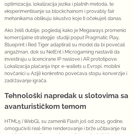
optimizacija, lokalizacija jezika i platnih metoda, te
eksperimentisanje sa blockchainom i provably fair
mehanikama oblikuju iskustvo koje ti očekuješ danas.
Ako želiš dublje, pogledaj kako je Megaways promenio
komercijalne strategije: studiji poput Pragmatic Play,
Blueprint i Red Tiger adaptirali su model da bi povećali
angažman, dok su NetEnt i Microgaming nastavili da
investiraju u licencirane IP naslove i AR prototipove.
Lokalizacija plaćanja (npr. e-wallets u Evropi, mobilni
novčanici u Aziji) konkretno povećava stopu konverzije i
zadržavanje igrača.
Tehnološki napredak u slotovima sa
avanturističkom temom
HTML5 i WebGL su zamenili Flash još od 2015. godine,
omogućivši real-time renderovanje i brže učitavanje na