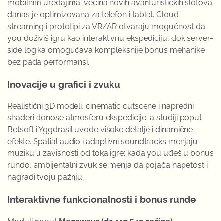
mobilnim uređajima; većina novih avanturističkih slotova
danas je optimizovana za telefon i tablet. Cloud
streaming i prototipi za VR/AR otvaraju mogućnost da
you doživiš igru kao interaktivnu ekspediciju, dok server-
side logika omogućava kompleksnije bonus mehanike
bez pada performansi.
Inovacije u grafici i zvuku
Realistični 3D modeli, cinematic cutscene i napredni
shaderi donose atmosferu ekspedicije, a studiji poput
Betsoft i Yggdrasil uvode visoke detalje i dinamične
efekte. Spatial audio i adaptivni soundtracks menjaju
muziku u zavisnosti od toka igre; kada you uđeš u bonus
rundo, ambijentalni zvuk se menja da pojača napetost i
nagradi tvoju pažnju.
Interaktivne funkcionalnosti i bonus runde