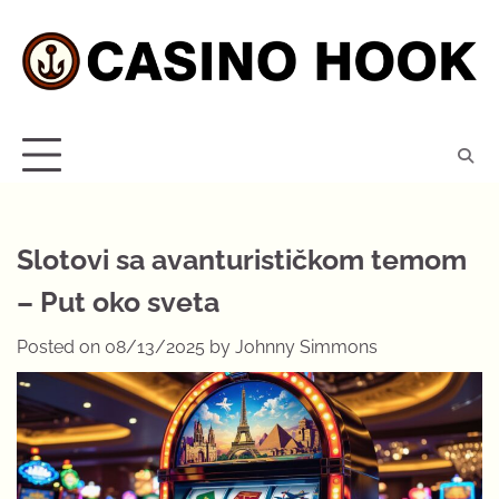
Skip
to
content
Slotovi sa avanturističkom temom
– Put oko sveta
Posted on
08/13/2025
by
Johnny Simmons