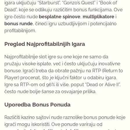
igara uključuju “Starburst”, “Gonzo’s Quest” i “Book of
Dead”, koje se odlikuju različitim bonus funkcijama. Ove
igre često nude
besplatne spinove
,
multiplikatore
i
bonus runde
, čineći igru uzbudljivijom i potencijalno
profitabilnijom.
Pregled Najprofitabilnijih Igara
Najprofitabilnije slot igre su one koje ne samo da
pružaju visoke isplate, već i često uključuju inovativne
bonuse. Igrači treba da obrate pažnju na RTP (Return to
Player) procenat, što je ključni faktor u odabiru igara.
Igre sa RTP-om od 96% ili više, poput “Dead or Alive II”,
često nude bolje šanse za osvajanje prilika.
Uporedba Bonus Ponuda
Različiti kazino sajtovi nude raznolike bonus ponude koje
igrači mogu iskoristiti. Ove ponude variraju od