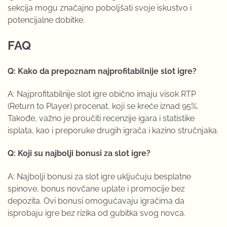
sekcija mogu značajno poboljšati svoje iskustvo i
potencijalne dobitke.
FAQ
Q: Kako da prepoznam najprofitabilnije slot igre?
A: Najprofitabilnije slot igre obično imaju visok RTP
(Return to Player) procenat, koji se kreće iznad 95%.
Takođe, važno je proučiti recenzije igara i statistike
isplata, kao i preporuke drugih igrača i kazino stručnjaka.
Q: Koji su najbolji bonusi za slot igre?
A: Najbolji bonusi za slot igre uključuju besplatne
spinove, bonus novčane uplate i promocije bez
depozita. Ovi bonusi omogućavaju igračima da
isprobaju igre bez rizika od gubitka svog novca.