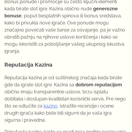
Bonus ponude i promocije su često ključni elementi
kada birate slot igre. Kazina obično nude
generozne
bonuse
, poput besplatnih spinova ili bonus sredstava,
kako bi privukla nove igrače. Ove ponude mogu
značajno povećati vaše šanse za osvajanje, pa je važno
obratiti pažnju na njihove uslove korišćenja i kako se
mogu iskoristiti za poboljšanje vašeg ukupnog iskustva
igranja.
Reputacija Kazina
Reputacija kazina je od suštinskog značaja kada birate
gde da igrate slot igre. Kazina sa
dobrom reputacijom
obično imaju transparentne uslove, brzu isplatu
dobitaka i dostupan kvalitetan korisnički servis. Pre nego
što se odlučite za
kazino
, istražite recenzije i ocene
drugih igrača kako biste bili sigurni da je vaša igra
sigurna i pravedna.
Reputacija kazina često se gradi kroz godine poslovanja