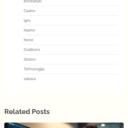
[Kockanje]
Casino
Igre
Kazino
None
Outdoors
Slotovi
Tehnologija
zabava
Related Posts