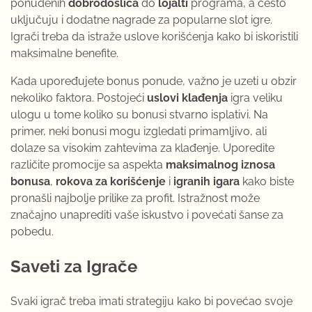
ponuđenih
dobrodošlica
do
lojalti
programa, a često
uključuju i dodatne nagrade za popularne slot igre.
Igrači treba da istraže uslove korišćenja kako bi iskoristili
maksimalne benefite.
Kada upoređujete bonus ponude, važno je uzeti u obzir
nekoliko faktora. Postojeći
uslovi klađenja
igra veliku
ulogu u tome koliko su bonusi stvarno isplativi. Na
primer, neki bonusi mogu izgledati primamljivo, ali
dolaze sa visokim zahtevima za klađenje. Uporedite
različite promocije sa aspekta
maksimalnog iznosa
bonusa
,
rokova za korišćenje
i
igranih igara
kako biste
pronašli najbolje prilike za profit. Istražnost može
značajno unaprediti vaše iskustvo i povećati šanse za
pobedu.
Saveti za Igrače
Svaki igrač treba imati strategiju kako bi povećao svoje