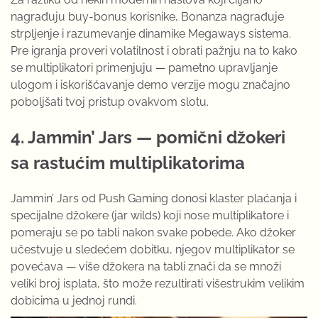
nagrađuju buy-bonus korisnike, Bonanza nagrađuje
strpljenje i razumevanje dinamike Megaways sistema.
Pre igranja proveri volatilnost i obrati pažnju na to kako
se multiplikatori primenjuju — pametno upravljanje
ulogom i iskorišćavanje demo verzije mogu značajno
poboljšati tvoj pristup ovakvom slotu.
4. Jammin’ Jars — pomični džokeri
sa rastućim multiplikatorima
Jammin’ Jars od Push Gaming donosi klaster plaćanja i
specijalne džokere (jar wilds) koji nose multiplikatore i
pomeraju se po tabli nakon svake pobede. Ako džoker
učestvuje u sledećem dobitku, njegov multiplikator se
povećava — više džokera na tabli znači da se množi
veliki broj isplata, što može rezultirati višestrukim velikim
dobicima u jednoj rundi.