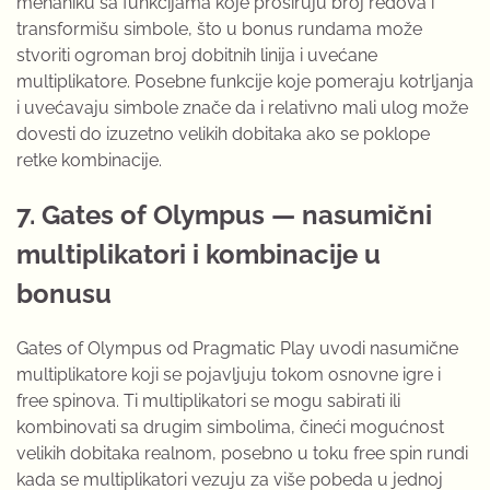
mehaniku sa funkcijama koje proširuju broj redova i
transformišu simbole, što u bonus rundama može
stvoriti ogroman broj dobitnih linija i uvećane
multiplikatore. Posebne funkcije koje pomeraju kotrljanja
i uvećavaju simbole znače da i relativno mali ulog može
dovesti do izuzetno velikih dobitaka ako se poklope
retke kombinacije.
7. Gates of Olympus — nasumični
multiplikatori i kombinacije u
bonusu
Gates of Olympus od Pragmatic Play uvodi nasumične
multiplikatore koji se pojavljuju tokom osnovne igre i
free spinova. Ti multiplikatori se mogu sabirati ili
kombinovati sa drugim simbolima, čineći mogućnost
velikih dobitaka realnom, posebno u toku free spin rundi
kada se multiplikatori vezuju za više pobeda u jednoj