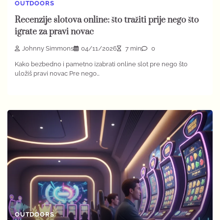
OUTDOORS
Recenzije slotova online: što tražiti prije nego što
igrate za pravi novac
Johnny Simmons
04/11/2026
7 min
0
Kako bezbedno i pametno izabrati online slot pre nego što
uložiš pravi novac Pre nego…
OUTDOORS