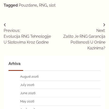
Tagged
Pouzdane
,
RNG
,
slot
Post
Previous:
Next:
navigation
Evolucija RNG Tehnologije
Zašto Je RNG Garancija
U Slotovima Kroz Godine
Poštenosti U Online
Kazinima?
Arhiva
August 2026
July 2026
June 2026
May 2026