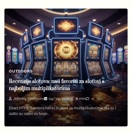
OUTDOORS
Recenzije slotova: naši favoriti za slotovi s
najboljim multiplikatorima
Johnny Simmons
04/19/2026
8 min
0
[Start HTML content here] Slotovi sa multiplikatorima: šta su i
zašto su važni za tvoje…