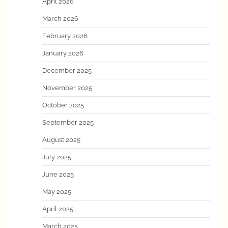
April 2026
March 2026
February 2026
January 2026
December 2025
November 2025
October 2025
September 2025
August 2025
July 2025
June 2025
May 2025
April 2025
March 2025