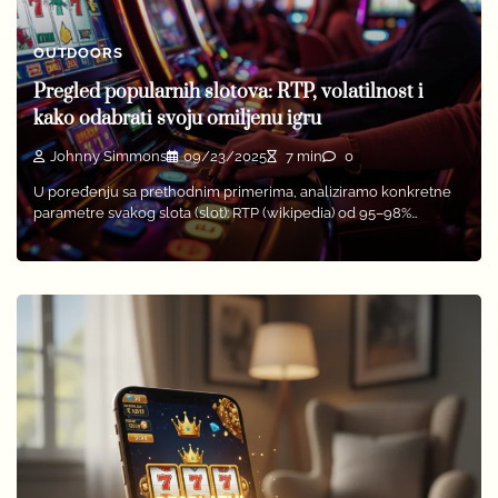
OUTDOORS
Pregled popularnih slotova: RTP, volatilnost i
kako odabrati svoju omiljenu igru
Johnny Simmons
09/23/2025
7 min
0
U poređenju sa prethodnim primerima, analiziramo konkretne
parametre svakog slota (slot): RTP (wikipedia) od 95–98%…