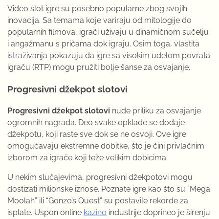
Video slot igre su posebno popularne zbog svojih
inovacija. Sa temama koje variraju od mitologije do
popularnih filmova, igrači uživaju u dinamičnom sučelju
i angažmanu s pričama dok igraju. Osim toga, vlastita
istraživanja pokazuju da igre sa visokim udelom povrata
igraču (RTP) mogu pružiti bolje šanse za osvajanje.
Progresivni džekpot slotovi
Progresivni džekpot slotovi
nude priliku za osvajanje
ogromnih nagrada. Deo svake opklade se dodaje
džekpotu, koji raste sve dok se ne osvoji. Ove igre
omogućavaju ekstremne dobitke, što je čini privlačnim
izborom za igrače koji teže velikim dobicima.
U nekim slučajevima, progresivni džekpotovi mogu
dostizati milionske iznose. Poznate igre kao što su “Mega
Moolah” ili “Gonzo’s Quest” su postavile rekorde za
isplate. Uspon online
kazino
industrije doprineo je širenju