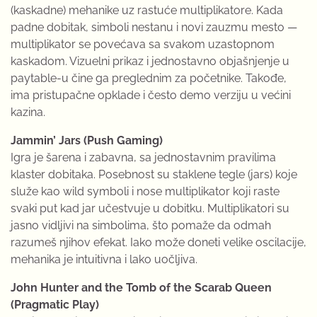
(kaskadne) mehanike uz rastuće multiplikatore. Kada
padne dobitak, simboli nestanu i novi zauzmu mesto —
multiplikator se povećava sa svakom uzastopnom
kaskadom. Vizuelni prikaz i jednostavno objašnjenje u
paytable-u čine ga preglednim za početnike. Takođe,
ima pristupačne opklade i često demo verziju u većini
kazina.
Jammin’ Jars (Push Gaming)
Igra je šarena i zabavna, sa jednostavnim pravilima
klaster dobitaka. Posebnost su staklene tegle (jars) koje
služe kao wild symboli i nose multiplikator koji raste
svaki put kad jar učestvuje u dobitku. Multiplikatori su
jasno vidljivi na simbolima, što pomaže da odmah
razumeš njihov efekat. Iako može doneti velike oscilacije,
mehanika je intuitivna i lako uočljiva.
John Hunter and the Tomb of the Scarab Queen
(Pragmatic Play)