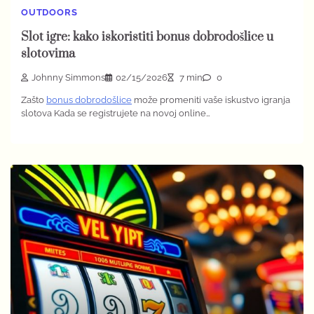
OUTDOORS
Slot igre: kako iskoristiti bonus dobrodošlice u
slotovima
Johnny Simmons
02/15/2026
7 min
0
Zašto
bonus dobrodošlice
može promeniti vaše iskustvo igranja
slotova Kada se registrujete na novoj online…