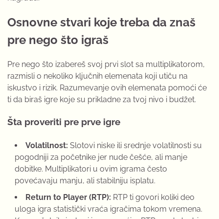
Osnovne stvari koje treba da znaš
pre nego što igraš
Pre nego što izabereš svoj prvi slot sa multiplikatorom,
razmisli o nekoliko ključnih elemenata koji utiču na
iskustvo i rizik. Razumevanje ovih elemenata pomoći će
ti da biraš igre koje su prikladne za tvoj nivo i budžet.
Šta proveriti pre prve igre
Volatilnost:
Slotovi niske ili srednje volatilnosti su
pogodniji za početnike jer nude češće, ali manje
dobitke. Multiplikatori u ovim igrama često
povećavaju manju, ali stabilniju isplatu.
Return to Player (RTP):
RTP ti govori koliki deo
uloga igra statistički vraća igračima tokom vremena.