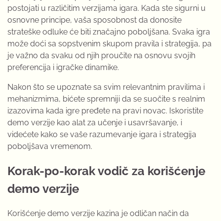
postojati u različitim verzijama igara. Kada ste sigurni u
osnovne principe, vaša sposobnost da donosite
strateške odluke će biti značajno poboljšana. Svaka igra
može doći sa sopstvenim skupom pravila i strategija, pa
je važno da svaku od njih proučite na osnovu svojih
preferencija i igračke dinamike.
Nakon što se upoznate sa svim relevantnim pravilima i
mehanizmima, bićete spremniji da se suočite s realnim
izazovima kada igre pređete na pravi novac. Iskoristite
demo verzije kao alat za učenje i usavršavanje, i
videćete kako se vaše razumevanje igara i strategija
poboljšava vremenom.
Korak-po-korak vodič za korišćenje
demo verzije
Korišćenje demo verzije kazina je odličan način da