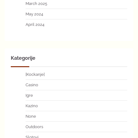
March 2025
May 2024
April 2024
Kategorije
[Kockanje]
Casino
Igre
Kazino
None
Outdoors
Slotovi