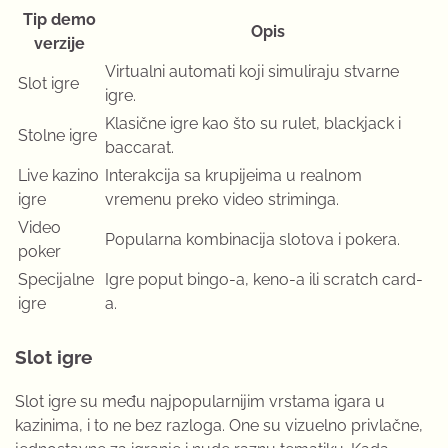
Tip demo
Opis
verzije
Virtualni automati koji simuliraju stvarne
Slot igre
igre.
Klasične igre kao što su rulet, blackjack i
Stolne igre
baccarat.
Live kazino
Interakcija sa krupijeima u realnom
igre
vremenu preko video striminga.
Video
Popularna kombinacija slotova i pokera.
poker
Specijalne
Igre poput bingo-a, keno-a ili scratch card-
igre
a.
Slot igre
Slot igre su među najpopularnijim vrstama igara u
kazinima, i to ne bez razloga. One su vizuelno privlačne,