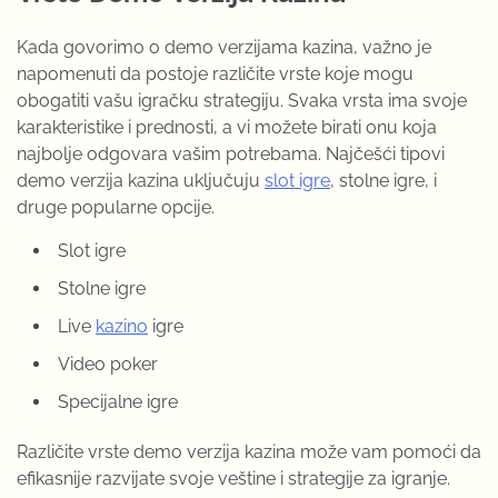
Kada govorimo o demo verzijama kazina, važno je
napomenuti da postoje različite vrste koje mogu
obogatiti vašu igračku strategiju. Svaka vrsta ima svoje
karakteristike i prednosti, a vi možete birati onu koja
najbolje odgovara vašim potrebama. Najčešći tipovi
demo verzija kazina uključuju
slot igre
, stolne igre, i
druge popularne opcije.
Slot igre
Stolne igre
Live
kazino
igre
Video poker
Specijalne igre
Različite vrste demo verzija kazina može vam pomoći da
efikasnije razvijate svoje veštine i strategije za igranje.