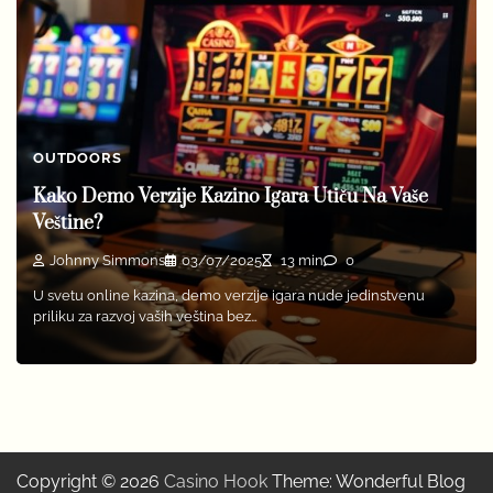
OUTDOORS
Kako Demo Verzije Kazino Igara Utiču Na Vaše
Veštine?
Johnny Simmons
03/07/2025
13 min
0
U svetu online kazina, demo verzije igara nude jedinstvenu
priliku za razvoj vaših veština bez…
Copyright © 2026
Casino Hook
Theme: Wonderful Blog