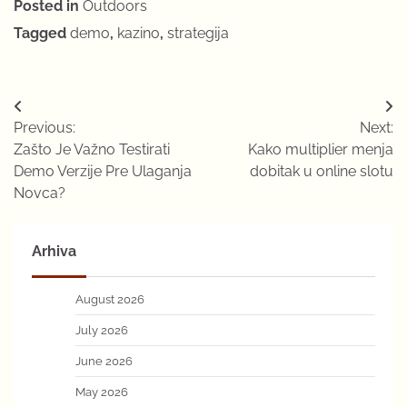
Posted in
Outdoors
Tagged
demo
,
kazino
,
strategija
Post
Previous:
Next:
navigation
Zašto Je Važno Testirati
Kako multiplier menja
Demo Verzije Pre Ulaganja
dobitak u online slotu
Novca?
Arhiva
August 2026
July 2026
June 2026
May 2026