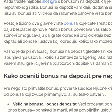
Kada tražite najbolje
slot igre
s bonusom na depozit, cilj je
nepotrebnog rizika. Bonusi na depozit vam daju dodatna sr
nisu svi bonusi isti. Vi treba da razumete osnovne vrste bonu
Postoje tipično dve glavne vrste
bonus
a koje ćete sresti:
daju besplatne spinove. Match bonus povećava vaš saldo
spinovi omogućavaju da igrate određeni broj okretaja bez
kapital, ali donose i uslove koji određuju koliko lako možet
Važno je da pri evaluaciji bonusa na depozit gledate širi ko
ispunjavanju uslova, i koliki su zahtevi za wagering. Ako r
vašem stilu igre i ciljevima (kratkoročni dobitak vs. zamah z
Kako oceniti bonus na depozit pre neg
Pre nego što prihvatite bonus, proverite sledeće ključne k
od bonusa koji zvuče primamljivo, ali su teško ostvarivi.
Veličina bonusa i odnos depozita:
Veći procenat bonu
iznos bonusa—ponekad je manji, ali sa povoljnijim uslov