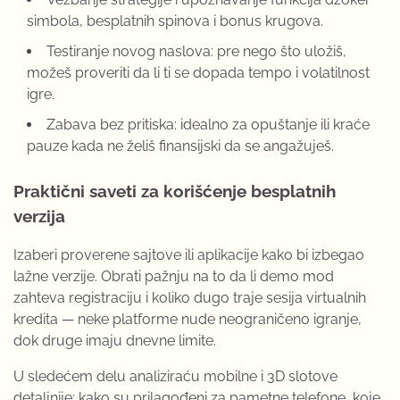
simbola, besplatnih spinova i bonus krugova.
Testiranje novog naslova: pre nego što uložiš,
možeš proveriti da li ti se dopada tempo i volatilnost
igre.
Zabava bez pritiska: idealno za opuštanje ili kraće
pauze kada ne želiš finansijski da se angažuješ.
Praktični saveti za korišćenje besplatnih
verzija
Izaberi proverene sajtove ili aplikacije kako bi izbegao
lažne verzije. Obrati pažnju na to da li demo mod
zahteva registraciju i koliko dugo traje sesija virtualnih
kredita — neke platforme nude neograničeno igranje,
dok druge imaju dnevne limite.
U sledećem delu analiziraću mobilne i 3D slotove
detaljnije: kako su prilagođeni za pametne telefone, koje