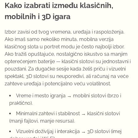
Kako izabrati između klasičnih,
mobilnih i 3D igara
Izbor zavisi od tvog vremena, uređaja i raspoloženja.
Ako imaš samo nekoliko minuta, mobilna verzija
klasičnog slota u portret modu je često najbolji izbor.
Ako tražiš opuštajuće, nostalgično iskustvo sa manjim
opterećenjem baterije — klasični slotovi su jednostavni i
pouzdani. Za dugačke sesije kada želiš priču i vizuelni
spektakl, 3D slotovi su neuporedivi, ali računaj na veće
zahteve uređaja i potencijalno veću volatilnost.
Vreme i mesto igranja → mobilni slotovi (brzo i
praktično).
Minimalni zahtevi i stabilnost → klasični slotovi
(manji fajlovi, manje resursa).
Vizuelni doživljaj i interakcija → 3D slotovi (imej