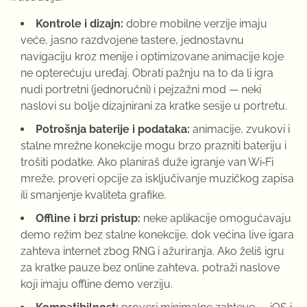
Kontrole i dizajn:
dobre mobilne verzije imaju
veće, jasno razdvojene tastere, jednostavnu
navigaciju kroz menije i optimizovane animacije koje
ne opterećuju uređaj. Obrati pažnju na to da li igra
nudi portretni (jednoručni) i pejzažni mod — neki
naslovi su bolje dizajnirani za kratke sesije u portretu.
Potrošnja baterije i podataka:
animacije, zvukovi i
stalne mrežne konekcije mogu brzo prazniti bateriju i
trošiti podatke. Ako planiraš duže igranje van Wi‑Fi
mreže, proveri opcije za isključivanje muzičkog zapisa
ili smanjenje kvaliteta grafike.
Offline i brzi pristup:
neke aplikacije omogućavaju
demo režim bez stalne konekcije, dok većina live igara
zahteva internet zbog RNG i ažuriranja. Ako želiš igru
za kratke pauze bez online zahteva, potraži naslove
koji imaju offline demo verziju.