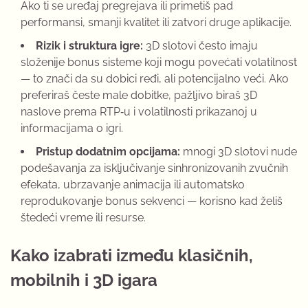
Ako ti se uređaj pregrejava ili primetiš pad
performansi, smanji kvalitet ili zatvori druge aplikacije.
Rizik i struktura igre:
3D slotovi često imaju
složenije bonus sisteme koji mogu povećati volatilnost
— to znači da su dobici ređi, ali potencijalno veći. Ako
preferiraš česte male dobitke, pažljivo biraš 3D
naslove prema RTP‑u i volatilnosti prikazanoj u
informacijama o igri.
Pristup dodatnim opcijama:
mnogi 3D slotovi nude
podešavanja za isključivanje sinhronizovanih zvučnih
efekata, ubrzavanje animacija ili automatsko
reprodukovanje bonus sekvenci — korisno kad želiš
štedeći vreme ili resurse.
Kako izabrati između klasičnih,
mobilnih i 3D igara