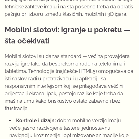
tehničke zahteve imaju i na šta posebno treba da obratiš
pažnju pri izboru između klasičnih, mobilnih i 3D igara.
Mobilni slotovi: igranje u pokretu —
šta očekivati
Mobilni slotovi su danas standard — većina provajdera
razvija igre tako da besprekorno rade na telefonima i
tabletima. Tehnologija (najčešće HTML5) omogućava da
isti naslov radi u pretraživaču i u aplikaciji, sa
responsivnim interfejsom koji se prilagođava veličini i
orijentaciji ekrana. Ipak, postoje razlike koje treba da
imaš na umu kako bi iskustvo ostalo zabavno i bez
frustracija.
Kontrole i dizajn:
dobre mobilne verzije imaju
veće, jasno razdvojene tastere, jednostavnu
navigaciju kroz menije i optimizovane animacije koje