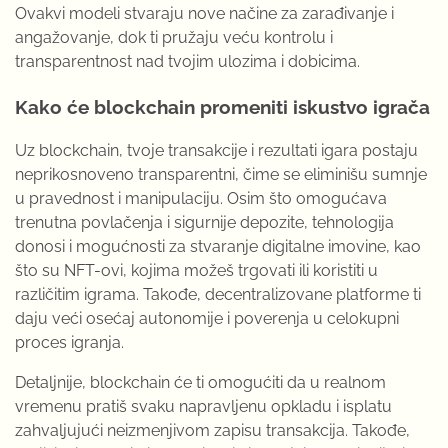
Ovakvi modeli stvaraju nove načine za zarađivanje i
angažovanje, dok ti pružaju veću kontrolu i
transparentnost nad tvojim ulozima i dobicima.
Kako će blockchain promeniti iskustvo igrača
Uz blockchain, tvoje transakcije i rezultati igara postaju
neprikosnoveno transparentni, čime se eliminišu sumnje
u pravednost i manipulaciju. Osim što omogućava
trenutna povlačenja i sigurnije depozite, tehnologija
donosi i mogućnosti za stvaranje digitalne imovine, kao
što su NFT-ovi, kojima možeš trgovati ili koristiti u
različitim igrama. Takođe, decentralizovane platforme ti
daju veći osećaj autonomije i poverenja u celokupni
proces igranja.
Detaljnije, blockchain će ti omogućiti da u realnom
vremenu pratiš svaku napravljenu opkladu i isplatu
zahvaljujući neizmenjivom zapisu transakcija. Takođe,