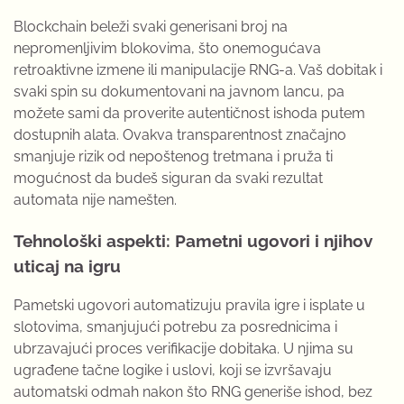
Blockchain beleži svaki generisani broj na
nepromenljivim blokovima, što onemogućava
retroaktivne izmene ili manipulacije RNG-a. Vaš dobitak i
svaki spin su dokumentovani na javnom lancu, pa
možete sami da proverite autentičnost ishoda putem
dostupnih alata. Ovakva transparentnost značajno
smanjuje rizik od nepoštenog tretmana i pruža ti
mogućnost da budeš siguran da svaki rezultat
automata nije namešten.
Tehnološki aspekti: Pametni ugovori i njihov
uticaj na igru
Pametski ugovori automatizuju pravila igre i isplate u
slotovima, smanjujući potrebu za posrednicima i
ubrzavajući proces verifikacije dobitaka. U njima su
ugrađene tačne logike i uslovi, koji se izvršavaju
automatski odmah nakon što RNG generiše ishod, bez