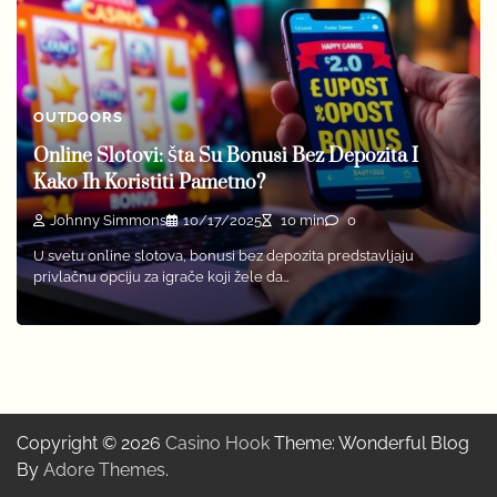
OUTDOORS
Online Slotovi: Šta Su Bonusi Bez Depozita I
Kako Ih Koristiti Pametno?
Johnny Simmons
10/17/2025
10 min
0
U svetu online slotova, bonusi bez depozita predstavljaju
privlačnu opciju za igrače koji žele da…
Copyright © 2026
Casino Hook
Theme: Wonderful Blog
By
Adore Themes
.