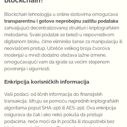
blockchain?
Blockchain tehnologija u online slotovima omogućava
transparentnu i gotovo neprobojnu zaštitu podataka
zahvaljujući decentralizovanoj strukturi i kriptografskim
metodama. Svaki podatak se beleži u nepovredivom
digitalnom bloku, čime eliminiše šanse za manipulaciju ili
neovlašćeni pristup. Učešće velikog broja čvorova
(nodenja) u mreži dodatno otežava lažne izmene,
omogućavajući vam da igrate sa većim stepenom
poverenja i sigurnosti.
Enkripcija korisničkih informacija
Vaši podaci, od ličnih informacija do finansijskih
transakcija, šifruju se pomoću naprednih kriptografskih
algoritama poput SHA-256 ili AES-256. Ova enkripcija
osigurava da čak i ako neko pokuša da pristupi
podacima, neće moći da ih pročita ili zloupotrebi bez