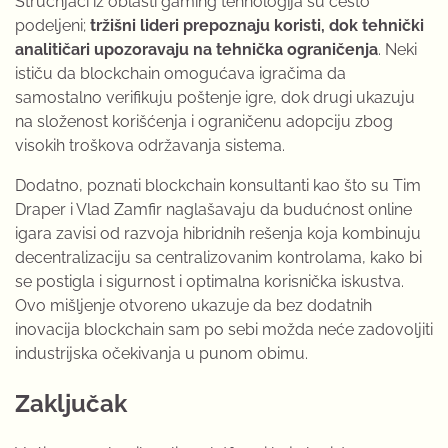
Stručnjaci iz oblasti gaming tehnologija su često
podeljeni;
tržišni lideri prepoznaju koristi, dok tehnički
analitičari upozoravaju na tehnička ograničenja
. Neki
ističu da blockchain omogućava igračima da
samostalno verifikuju poštenje igre, dok drugi ukazuju
na složenost korišćenja i ograničenu adopciju zbog
visokih troškova održavanja sistema.
Dodatno, poznati blockchain konsultanti kao što su Tim
Draper i Vlad Zamfir naglašavaju da budućnost online
igara zavisi od razvoja hibridnih rešenja koja kombinuju
decentralizaciju sa centralizovanim kontrolama, kako bi
se postigla i sigurnost i optimalna korisnička iskustva.
Ovo mišljenje otvoreno ukazuje da bez dodatnih
inovacija blockchain sam po sebi možda neće zadovoljiti
industrijska očekivanja u punom obimu.
Zaključak