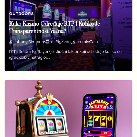
OUTDOORS
Kako Kazino Određuje RTP I Koliko Je
Transparentnost Važna?
Johnny Simmons
12/05/2025
11 min
0
RTP (Return to Player) je ključni faktor koji određuje koliko će
igrač dobiti natrag od…