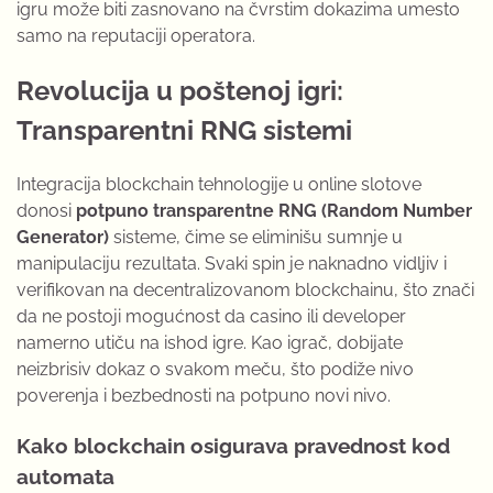
igru može biti zasnovano na čvrstim dokazima umesto
samo na reputaciji operatora.
Revolucija u poštenoj igri:
Transparentni RNG sistemi
Integracija blockchain tehnologije u online slotove
donosi
potpuno transparentne RNG (Random Number
Generator)
sisteme, čime se eliminišu sumnje u
manipulaciju rezultata. Svaki spin je naknadno vidljiv i
verifikovan na decentralizovanom blockchainu, što znači
da ne postoji mogućnost da casino ili developer
namerno utiču na ishod igre. Kao igrač, dobijate
neizbrisiv dokaz o svakom meču, što podiže nivo
poverenja i bezbednosti na potpuno novi nivo.
Kako blockchain osigurava pravednost kod
automata