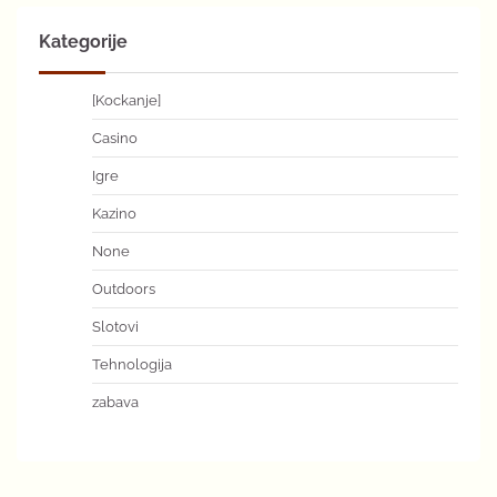
Kategorije
[Kockanje]
Casino
Igre
Kazino
None
Outdoors
Slotovi
Tehnologija
zabava