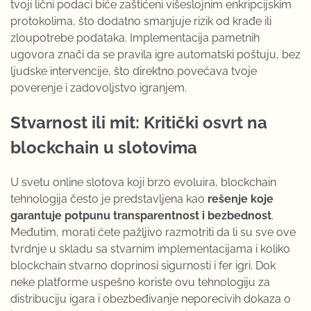
tvoji lični podaci biće zaštićeni višeslojnim enkripcijskim
protokolima, što dodatno smanjuje rizik od krađe ili
zloupotrebe podataka. Implementacija pametnih
ugovora znači da se pravila igre automatski poštuju, bez
ljudske intervencije, što direktno povećava tvoje
poverenje i zadovoljstvo igranjem.
Stvarnost ili mit: Kritički osvrt na
blockchain u slotovima
U svetu online slotova koji brzo evoluira, blockchain
tehnologija često je predstavljena kao
rešenje koje
garantuje potpunu transparentnost i bezbednost
.
Međutim, morati ćete pažljivo razmotriti da li su sve ove
tvrdnje u skladu sa stvarnim implementacijama i koliko
blockchain stvarno doprinosi sigurnosti i fer igri. Dok
neke platforme uspešno koriste ovu tehnologiju za
distribuciju igara i obezbeđivanje neporecivih dokaza o