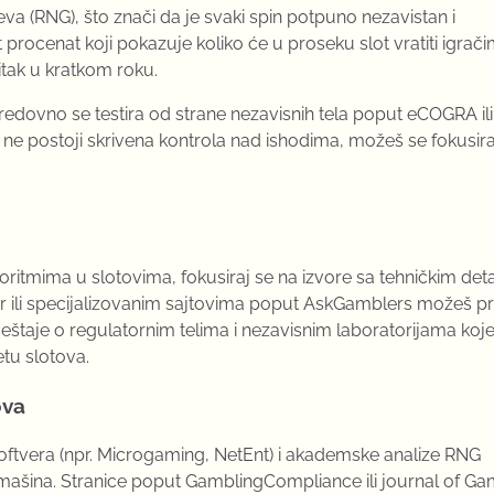
a (RNG), što znači da je svaki spin potpuno nezavistan i
 procenat koji pokazuje koliko će u proseku slot vratiti igrač
tak u kratkom roku.
 redovno se testira od strane nezavisnih tela poput eCOGRA ili
 ne postoji skrivena kontrola nad ishodima, možeš se fokusira
ritmima u slotovima, fokusiraj se na izvore sa tehničkim deta
r ili specijalizovanim sajtovima poput AskGamblers možeš p
zveštaje o regulatornim telima i nezavisnim laboratorijama koj
tetu slotova.
ova
softvera (npr. Microgaming, NetEnt) i akademske analize RNG
t mašina. Stranice poput GamblingCompliance ili journal of Ga