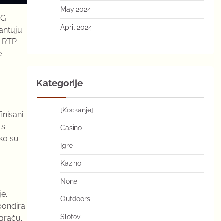
May 2024
NG
April 2024
antuju
n RTP
e
Kategorije
[Kockanje]
inisani
 s
Casino
ko su
Igre
Kazino
None
je.
Outdoors
pondira
Slotovi
igraču.