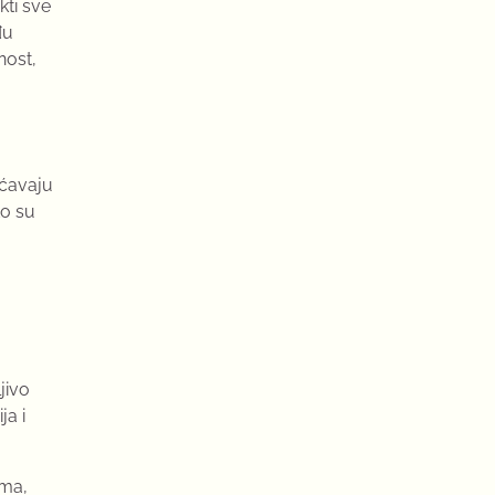
ekti sve
đu
nost,
ećavaju
to su
jivo
ja i
ama,