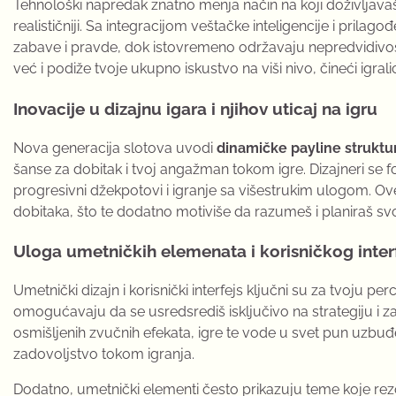
Tehnološki napredak znatno menja način na koji doživljav
realističniji. Sa integracijom veštačke inteligencije i prila
zabave i pravde, dok istovremeno održavaju nepredvidivo
već i podiže tvoje ukupno iskustvo na viši nivo, čineći igralice
Inovacije u dizajnu igara i njihov uticaj na igru
Nova generacija slotova uvodi
dinamičke payline struktu
šanse za dobitak i tvoj angažman tokom igre. Dizajneri se fo
progresivni džekpotovi i igranje sa višestrukim ulogom. Ove
dobitaka, što te dodatno motiviše da razumeš i planiraš sv
Uloga umetničkih elemenata i korisničkog inter
Umetnički dizajn i korisnički interfejs ključni su za tvoju perce
omogućavaju da se usredsrediš isključivo na strategiju i za
osmišljenih zvučnih efekata, igre te vode u svet pun uzbuđe
zadovoljstvo tokom igranja.
Dodatno, umetnički elementi često prikazuju teme koje rezo