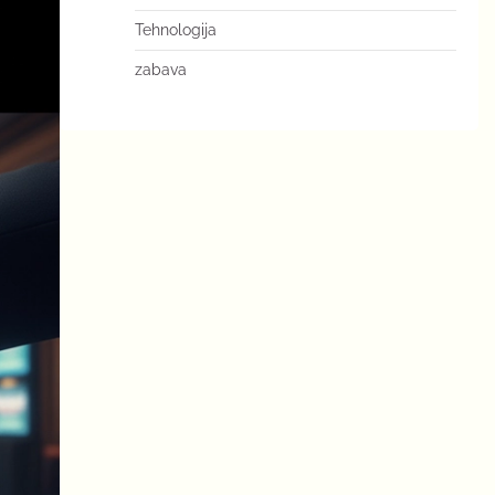
Tehnologija
zabava