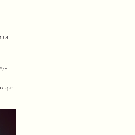
mula
6) =
po spin
i