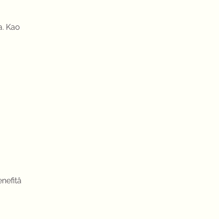
a. Kao
nefitâ