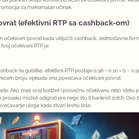
 promocija za maksimalan učinak.
povrat (efektivni RTP sa cashback-om)
alan očekivani povrat kada uključiš cashback. Jednostavna for
tvoj očekivani RTP je:
shback na gubitke, efektivni RTP postaje 0,96 + 0,10 × (1 − 0,9
pri većem broju opklada ona povećava očekivani povrat.
opklade. Ako znaš svoj budžet i prosečnu očekivanu neto-stetu 
 u proseku možeš odigrati pre nego što ti bankroll izdrži. Ovo t
ovećavanje uloga kada stvari krenu loše.