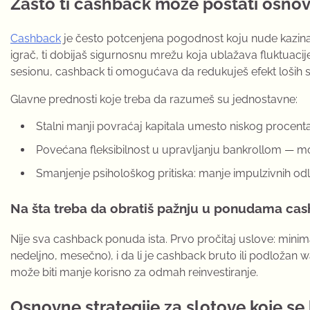
Zašto ti cashback može postati osnovn
Cashback
je često potcenjena pogodnost koju nude kazin
igrač, ti dobijaš sigurnosnu mrežu koja ublažava fluktuac
sesionu, cashback ti omogućava da redukuješ efekt loših se
Glavne prednosti koje treba da razumeš su jednostavne:
Stalni manji povraćaj kapitala umesto niskog procenta 
Povećana fleksibilnost u upravljanju bankrollom — mo
Smanjenje psihološkog pritiska: manje impulzivnih od
Na šta treba da obratiš pažnju u ponudama ca
Nije sva cashback ponuda ista. Prvo pročitaj uslove: minima
nedeljno, mesečno), i da li je cashback bruto ili podložan
može biti manje korisno za odmah reinvestiranje.
Osnovne strategije za slotove koje s