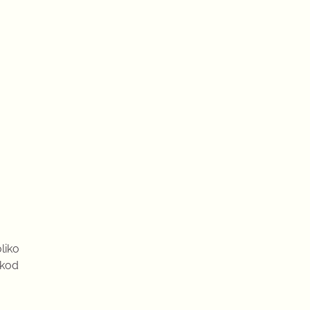
liko
 kod