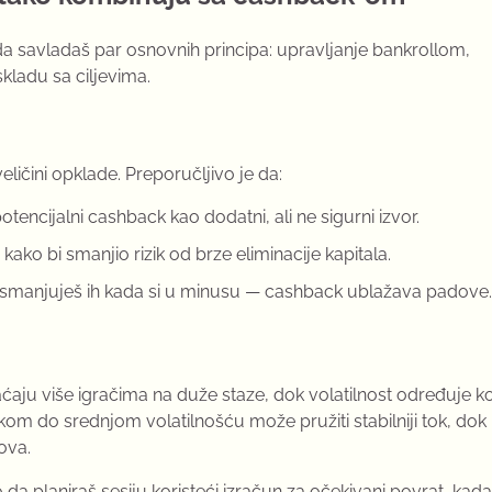
 savladaš par osnovnih principa: upravljanje bankrollom,
kladu sa ciljevima.
ličini opklade. Preporučljivo je da:
otencijalni cashback kao dodatni, ali ne sigurni izvor.
 kako bi smanjio rizik od brze eliminacije kapitala.
 smanjuješ ih kada si u minusu — cashback ublažava padove.
ćaju više igračima na duže staze, dok volatilnost određuje ko
skom do srednjom volatilnošću može pružiti stabilniji tok, dok
ova.
a planiraš sesiju koristeći izračun za očekivani povrat, kada