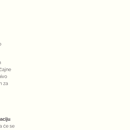
o
m
čajne
nivo
m za
aciju
a će se