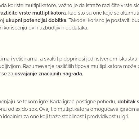
da koriste multiplikatore, važno je da istraže različite vrste sl
različite vrste multiplikatora
, kao što su one koje se akumulir
voj
ukupni potencijal dobitka
. Takođe, korisno je postaviti bu
pri korišćenju ovih uzbudljivih dodataka.
ima i veličinama, a svaki tip doprinosi jedinstvenom iskustvu 
zbudljivijom. Razumevanje različitih tipova multiplikatora mož
anse za
osvajanje značajnih nagrada
.
ne menjaju se tokom igre. Kada igrač postigne pobedu,
dobitak 
nu od 2x do 10x. Ovaj tip multiplikatora omogućava igračim
ih idealnim za one koji traže stabilnost i predvidivost u igri.