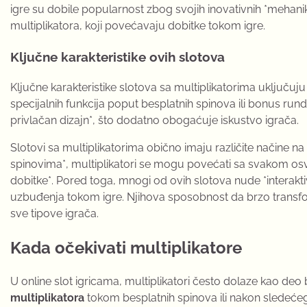
igre su dobile popularnost zbog svojih inovativnih *mehanika*
multiplikatora, koji povećavaju dobitke tokom igre.
Ključne karakteristike ovih slotova
Ključne karakteristike slotova sa multiplikatorima uključuj
specijalnih funkcija poput besplatnih spinova ili bonus ru
privlačan dizajn*, što dodatno obogaćuje iskustvo igrača.
Slotovi sa multiplikatorima obično imaju različite načine na 
spinovima*, multiplikatori se mogu povećati sa svakom 
dobitke*. Pored toga, mnogi od ovih slotova nude *interak
uzbuđenja tokom igre. Njihova sposobnost da brzo transfor
sve tipove igrača.
Kada očekivati multiplikatore
U online slot igricama, multiplikatori često dolaze kao deo b
multiplikatora
tokom besplatnih spinova ili nakon sledeć