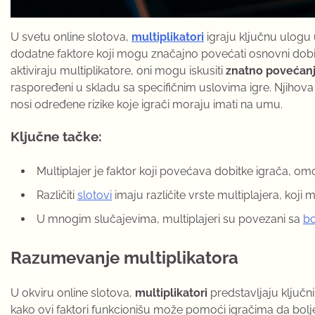
U svetu online slotova,
multiplikatori
igraju ključnu ulogu 
dodatne faktore koji mogu značajno povećati osnovni dobi
aktiviraju multiplikatore, oni mogu iskusiti
znatno povećanj
raspoređeni u skladu sa specifičnim uslovima igre. Njihova 
nosi određene rizike koje igrači moraju imati na umu.
Ključne tačke:
Multiplajer je faktor koji povećava dobitke igrača, o
Različiti
slotovi
imaju različite vrste multiplajera, koji mo
U mnogim slučajevima, multiplajeri su povezani sa
b
Razumevanje multiplikatora
U okviru online slotova,
multiplikatori
predstavljaju ključn
kako ovi faktori funkcionišu može pomoći igračima da bolje 