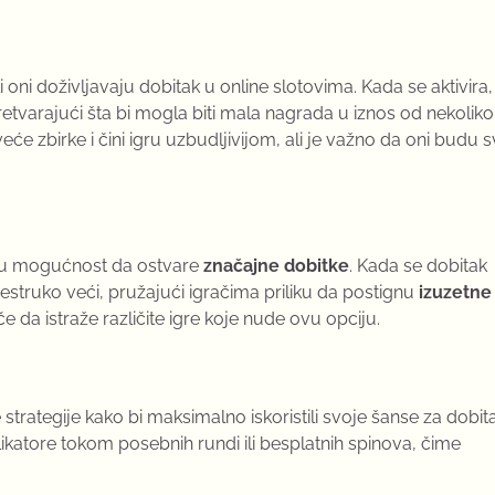
li oni doživljavaju dobitak u online slotovima. Kada se aktivira,
retvarajući šta bi mogla biti mala nagrada u iznos od nekolik
 zbirke i čini igru uzbudljivijom, ali je važno da oni budu s
maju mogućnost da ostvare
značajne dobitke
. Kada se dobitak
estruko veći, pružajući igračima priliku da postignu
izuzetne
e da istraže različite igre koje nude ovu opciju.
e strategije kako bi maksimalno iskoristili svoje šanse za dobit
ikatore tokom posebnih rundi ili besplatnih spinova, čime