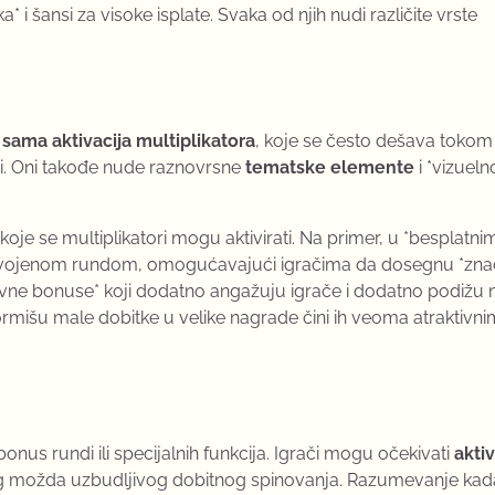
 i šansi za visoke isplate. Svaka od njih nudi različite vrste
u
sama aktivacija multiplikatora
, koje se često dešava tokom
ndi. Oni takođe nude raznovrsne
tematske elemente
i *vizueln
koje se multiplikatori mogu aktivirati. Na primer, u *besplatni
osvojenom rundom, omogućavajući igračima da dosegnu *zna
tivne bonuse* koji dodatno angažuju igrače i dodatno podižu 
mišu male dobitke u velike nagrade čini ih veoma atraktivni
onus rundi ili specijalnih funkcija. Igrači mogu očekivati
aktiv
eg možda uzbudljivog dobitnog spinovanja. Razumevanje kad