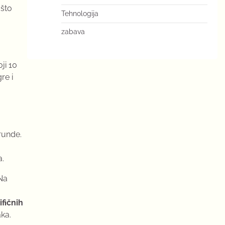
 što
Tehnologija
zabava
ji 10
re i
runde.
a.
 Na
fičnih
ka.