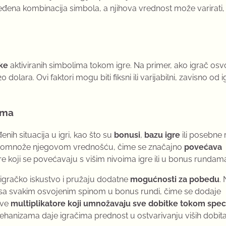
eđena kombinacija simbola, a njihova vrednost može varirati,
ke
aktiviranih simbolima tokom igre. Na primer, ako igrač osvo
olara. Ovi faktori mogu biti fiksni ili varijabilni, zavisno od ig
ima
enih situacija u igri, kao što su
bonusi
,
bazu igre
ili posebne 
 se pomnože njegovom vrednošću, čime se značajno
povećava
ore koji se povećavaju s višim nivoima igre ili u bonus rundam
e igračko iskustvo i pružaju dodatne
mogućnosti za pobedu
.
ju sa svakim osvojenim spinom u bonus rundi, čime se dodaje
ive
multiplikatore koji umnožavaju sve dobitke tokom speci
hanizama daje igračima prednost u ostvarivanju viših dobita