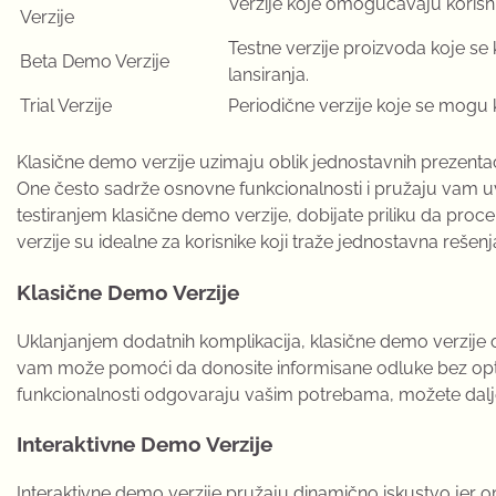
Verzije koje omogućavaju korisni
Verzije
Testne verzije proizvoda koje se 
Beta Demo Verzije
lansiranja.
Trial Verzije
Periodične verzije koje se mogu 
Klasične demo verzije uzimaju oblik jednostavnih prezentaci
One često sadrže osnovne funkcionalnosti i pružaju vam u
testiranjem klasične demo verzije, dobijate priliku da proc
verzije su idealne za korisnike koji traže jednostavna reše
Klasične Demo Verzije
Uklanjanjem dodatnih komplikacija, klasične demo verzij
vam može pomoći da donosite informisane odluke bez opt
funkcionalnosti odgovaraju vašim potrebama, možete dalje 
Interaktivne Demo Verzije
Interaktivne demo verzije pružaju dinamično iskustvo jer