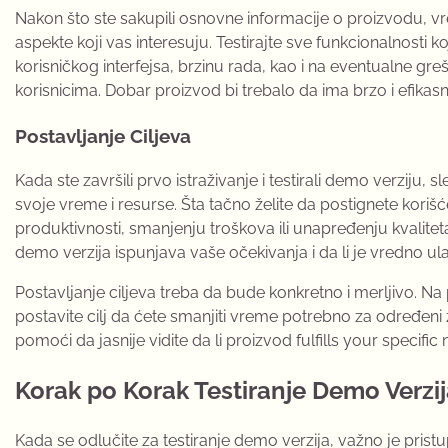
Nakon što ste sakupili osnovne informacije o proizvodu, vre
aspekte koji vas interesuju. Testirajte sve funkcionalnosti
korisničkog interfejsa, brzinu rada, kao i na eventualne gr
korisnicima. Dobar proizvod bi trebalo da ima brzo i efika
Postavljanje Ciljeva
Kada ste završili prvo istraživanje i testirali demo verziju, s
svoje vreme i resurse. Šta tačno želite da postignete koriš
produktivnosti, smanjenju troškova ili unapređenju kvalitet
demo verzija ispunjava vaše očekivanja i da li je vredno u
Postavljanje ciljeva treba da bude konkretno i merljivo. Na 
postavite cilj da ćete smanjiti vreme potrebno za određen
pomoći da jasnije vidite da li proizvod fulfills your specif
Korak po Korak Testiranje Demo Verzi
Kada se odlučite za testiranje demo verzija, važno je pristu