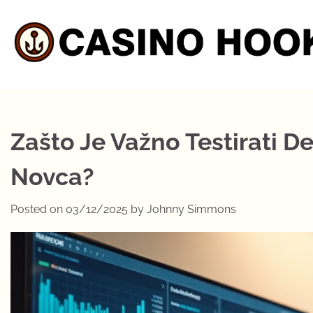
Skip
to
content
Zašto Je Važno Testirati D
Novca?
Posted on
03/12/2025
by
Johnny Simmons