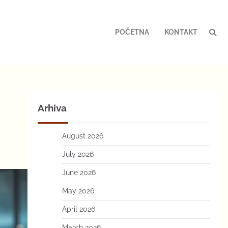
POČETNA
KONTAKT
Arhiva
August 2026
July 2026
June 2026
May 2026
April 2026
March 2026