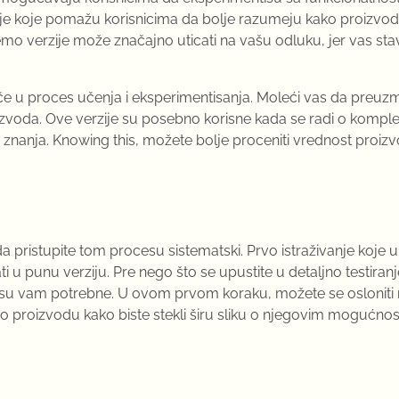
kcije koje pomažu korisnicima da bolje razumeju kako proizvod
o verzije može značajno uticati na vašu odluku, jer vas stav
uče u proces učenja i eksperimentisanja. Moleći vas da preuz
voda. Ove verzije su posebno korisne kada se radi o kompl
znanja. Knowing this, možete bolje proceniti vrednost proiz
 da pristupite tom procesu sistematski. Prvo istraživanje koje u
i u punu verziju. Pre nego što se upustite u detaljno testiranj
koje su vam potrebne. U ovom prvom koraku, možete se osloniti
je o proizvodu kako biste stekli širu sliku o njegovim mogućnos