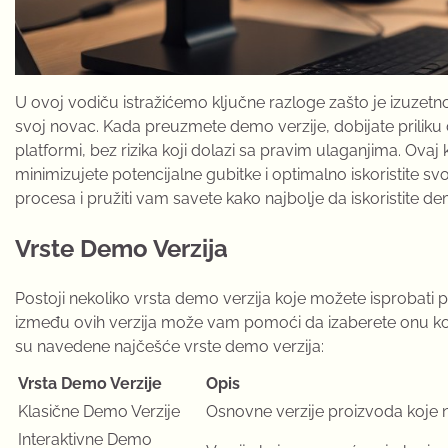
U ovoj vodiču istražićemo ključne razloge zašto je izuzetno
svoj novac. Kada preuzmete demo verzije, dobijate priliku
platformi, bez rizika koji dolazi sa pravim ulaganjima. O
minimizujete potencijalne gubitke i optimalno iskoristite s
procesa i pružiti vam savete kako najbolje da iskoristite de
Vrste Demo Verzija
Postoji nekoliko vrsta demo verzija koje možete isprobati 
između ovih verzija može vam pomoći da izaberete onu ko
su navedene najčešće vrste demo verzija:
Vrsta Demo Verzije
Opis
Klasične Demo Verzije
Osnovne verzije proizvoda koje 
Interaktivne Demo