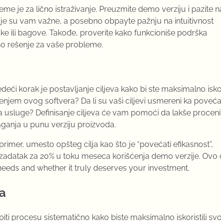
me je za lično istraživanje. Preuzmite demo verziju i pazite n
 koje su vam važne, a posebno obpayte pažnju na intuitivnost
eške ili bagove. Takođe, proverite kako funkcioniše podrška
sno rešenje za vaše probleme.
ledeći korak je postavljanje ciljeva kako bi ste maksimalno iskori
ćenjem ovog softvera? Da li su vaši ciljevi usmereni ka poveć
a usluge? Definisanje ciljeva će vam pomoći da lakše procenit
laganja u punu verziju proizvoda.
primer, umesto opšteg cilja kao što je “povećati efikasnost”,
i zadatak za 20% u toku meseca korišćenja demo verzije. Ovo
ic needs and whether it truly deserves your investment.
ja
piti procesu sistematično kako biste maksimalno iskoristili sv