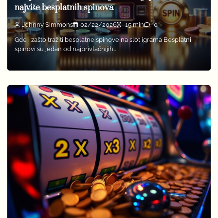
najviše besplatnih spinova
Johnny Simmons
02/22/2026
15 min
0
Gde i zašto tražiti besplatne spinove na slot igrama Besplatni
spinovi su jedan od najprivlačnijih…