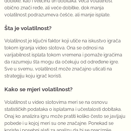
dobitke, kao i veličinu tih dobitaka. Veća volatilnost
obično znači ređe, ali veće dobitke, dok manja
volatilnost podrazumeva češće, ali manje isplate.
Šta je volatilnost?
Volatilnost je ključni faktor koji utiče na iskustvo igrača
tokom igranja video slotova. Ona se odnosi na
varijabilnost isplata tokom vremena i pomaže igračima
da razumeju šta mogu da očekuju od određene igre.
Sve u svemu, volatilnost može značajno uticati na
strategiju koju igrač koristi.
Kako se mjeri volatilnost?
Volatilnost u video slotovima meri se na osnovu
statističkih podataka o isplatama i učestalosti dobitaka.
Onaj ko analizira igru može pratiti koliko često se javljaju
pobede i u kojoj meri su one značajne. Ponekad se
koriste i posebni alati za analizu da bi se preciznije