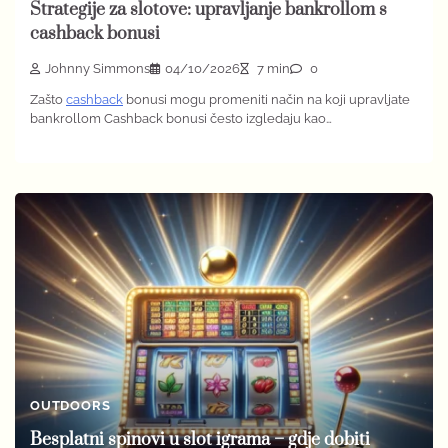
Strategije za slotove: upravljanje bankrollom s
cashback bonusi
Johnny Simmons
04/10/2026
7 min
0
Zašto
cashback
bonusi mogu promeniti način na koji upravljate
bankrollom Cashback bonusi često izgledaju kao…
OUTDOORS
Besplatni spinovi u slot igrama – gdje dobiti