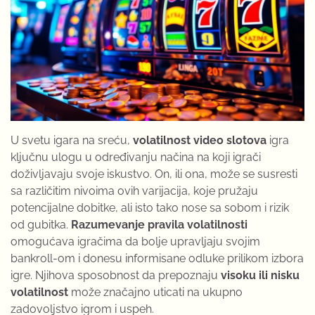
U svetu igara na sreću,
volatilnost video slotova
igra
ključnu ulogu u određivanju načina na koji igrači
doživljavaju svoje iskustvo. On, ili ona, može se susresti
sa različitim nivoima ovih varijacija, koje pružaju
potencijalne dobitke, ali isto tako nose sa sobom i rizik
od gubitka.
Razumevanje pravila volatilnosti
omogućava igračima da bolje upravljaju svojim
bankroll-om i donesu informisane odluke prilikom izbora
igre. Njihova sposobnost da prepoznaju
visoku ili nisku
volatilnost
može značajno uticati na ukupno
zadovoljstvo igrom i uspeh.