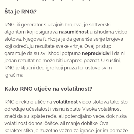
Šta je RNG?
RNG, ili generator slučajnih brojeva, je softverski
algoritam koji osigurava
nasumičnost
u ishodima video
slotova. Njegova funkcija je da generiše serije brojeva
koji određuju rezultate svake vrtnje. Ovaj pristup
garantuje da su svi ishodi potpuno
nepredvidivi
i da ni
jedan rezultat ne može biti unapred poznat. U suštini,
RNG je ključni deo igre koji pruža fer uslove svim
igračima.
Kako RNG utječe na volatilnost?
RNG direktno utiče na
volatilnost
video slotova tako što
određuje učestalost i visinu isplate. Visoka volatilnost
znači da su isplate ređe, ali potencijalno veće, dok niska
volatilnost donosi češće, ali manje dobitke. Ova
karakteristika je izuzetno važna za igrače, jer im pomaže