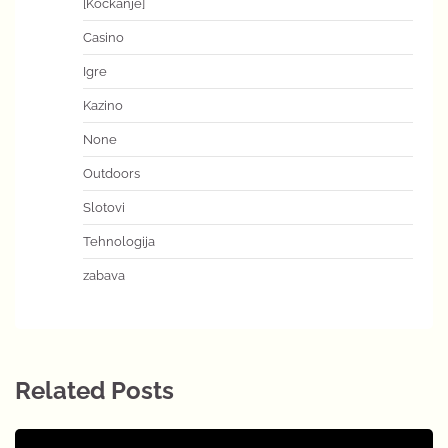
[Kockanje]
Casino
Igre
Kazino
None
Outdoors
Slotovi
Tehnologija
zabava
Related Posts