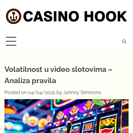
Skip
to
content
Volatilnost u video slotovima –
Analiza pravila
Posted on
04/04/2025
by
Johnny Simmons