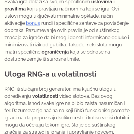
Svaka igra dolazi sa svojim specifičnim
uslovima i
pravilima
koji upravljaju načinom na koji se igra. Ovi
uslovi mogu uključivati minimalne opklade, način
aktivacije
bonus
rundi i specifične zahteve za povlačenje
dobitaka. Razumevanje ovih pravila je od suštinskog
značaja za igrače da bi mogli doneti informisane odluke i
minimizovali rizik od gubitka. Takođe, neki slota mogu
imati i specifične
ograničenja
koja se odnose na
dostupne zemlje ili starosne limite.
Uloga RNG-a u volatilnosti
RNG, ili slučajni broj generator, ima ključnu ulogu u
određivanju
volatilnosti
video slotova. Bez ovog
algoritma, ishod svake igre ne bi bio zaista nasumičan i
fer. Razumevanje načina na koji RNG funkcioniše pomaže
igračima da prepoznaju koliko često i koliko veliki dobitci
mogu da očekuju tokom igre, što je od suštinskog
značaja za strategije igranja i upravljanje novcem.